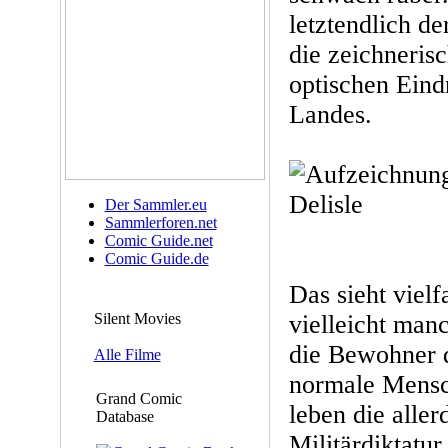
letztendlich de
die zeichneris
optischen Eind
Landes.
Der Sammler.eu
Sammlerforen.net
Comic Guide.net
Comic Guide.de
Das sieht viel
Silent Movies
vielleicht man
die Bewohner 
Alle Filme
normale Mensc
Grand Comic
leben die aller
Database
Militärdiktatur