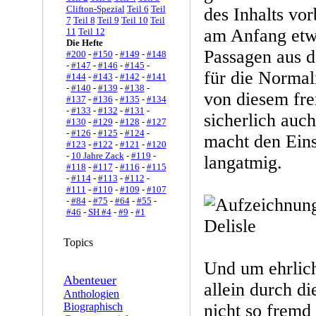
Clifton-Spezial
Teil 6
Teil
des Inhalts vo
7
Teil 8
Teil 9
Teil 10
Teil
am Anfang etw
11
Teil 12
Die Hefte
Passagen aus 
#200
-
#150
-
#149
-
#148
-
#147
-
#146
-
#145
-
für die Normal
#144
-
#143
-
#142
-
#141
-
#140
-
#139
-
#138
-
von diesem fr
#137
-
#136
-
#135
-
#134
-
#133
-
#132
-
#131
-
sicherlich auch
#130
-
#129
-
#128
-
#127
-
#126
-
#125
-
#124
-
macht den Eins
#123
-
#122
-
#121
-
#120
-
10 Jahre Zack
-
#119
-
langatmig.
#118
-
#117
-
#116
-
#115
-
#114
-
#113
-
#112
-
#111
-
#110
-
#109
-
#107
-
#84
-
#75
-
#64
-
#55
-
#46
-
SH #4
-
#9
-
#1
Topics
Und um ehrlic
Abenteuer
allein durch d
Anthologien
Biographisch
nicht so fremd 