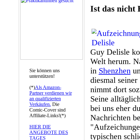
Ist das nicht
Guy Delisle ko
Welt herum. Na
in
Shenzhen
u
Sie können uns
unterstützen!
diesmal seiner
(*)
Als Amazon-
nimmt dort soz
Partner verdienen wir
Seine alltäglic
an qualifizierten
Verkäufen.
Die
bei uns eher d
Comic-Cover sind
Affiliate-Links!(*)
Nachrichten be
"Aufzeichunge
HIER DIE
ANGEBOTE DES
typischen schli
TAGES