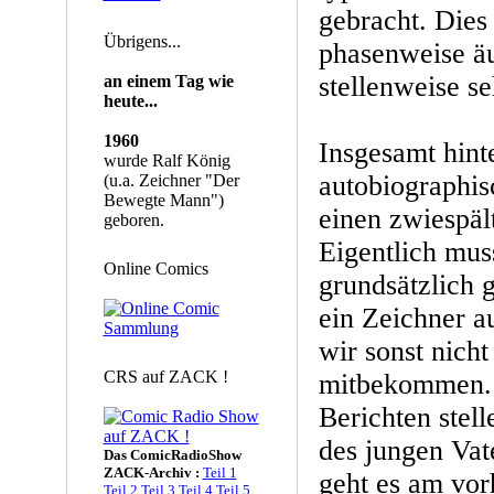
gebracht. Dies 
Übrigens...
phasenweise äu
stellenweise s
an einem Tag wie
heute...
1960
Insgesamt hinte
wurde Ralf König
autobiographi
(u.a. Zeichner "Der
Bewegte Mann")
einen zwiespäl
geboren.
Eigentlich mus
Online Comics
grundsätzlich g
ein Zeichner 
wir sonst nicht
CRS auf ZACK !
mitbekommen. 
Berichten stell
des jungen Va
Das ComicRadioShow
ZACK-Archiv :
Teil 1
geht es am vor
Teil 2
Teil 3
Teil 4
Teil 5