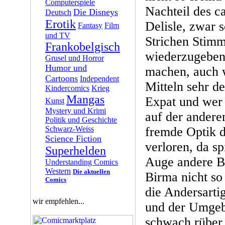
Computerspiele
Nachteil des ca
Die Disneys
Deutsch
Erotik
Delisle, zwar s
Fantasy
Film
und TV
Strichen Stim
Frankobelgisch
wiederzugeben 
Grusel und Horror
Humor und
machen, auch 
Cartoons
Independent
Mitteln sehr de
Kindercomics
Krieg
Mangas
Expat und wer 
Kunst
Mystery und Krimi
auf der anderen
Politik und Geschichte
Schwarz-Weiss
fremde Optik 
Science Fiction
verloren, da s
Superhelden
Auge andere B
Understanding Comics
Western
Die aktuellen
Birma nicht so
Comics
die Andersartig
wir empfehlen...
und der Umgeb
schwach rüber.