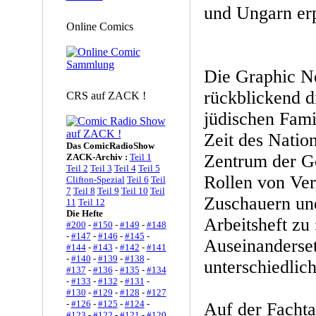
und Ungarn erp
Online Comics
Die Graphic N
rückblickend d
CRS auf ZACK !
jüdischen Fami
Zeit des Natio
Das ComicRadioShow
Zentrum der Ge
ZACK-Archiv :
Teil 1
Teil 2
Teil 3
Teil 4
Teil 5
Rollen von Ver
Clifton-Spezial
Teil 6
Teil
7
Teil 8
Teil 9
Teil 10
Teil
Zuschauern und
11
Teil 12
Die Hefte
Arbeitsheft zu 
#200
-
#150
-
#149
-
#148
-
#147
-
#146
-
#145
-
Auseinanderse
#144
-
#143
-
#142
-
#141
-
#140
-
#139
-
#138
-
unterschiedlic
#137
-
#136
-
#135
-
#134
-
#133
-
#132
-
#131
-
#130
-
#129
-
#128
-
#127
-
#126
-
#125
-
#124
-
Auf der Facht
#123
-
#122
-
#121
-
#120