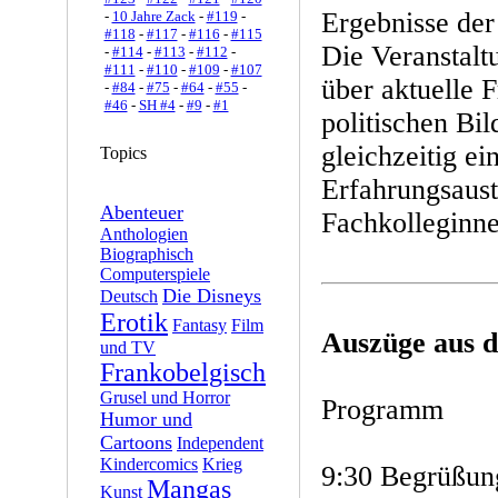
Ergebnisse der
-
10 Jahre Zack
-
#119
-
#118
-
#117
-
#116
-
#115
Die Veranstalt
-
#114
-
#113
-
#112
-
#111
-
#110
-
#109
-
#107
über aktuelle F
-
#84
-
#75
-
#64
-
#55
-
#46
-
SH #4
-
#9
-
#1
politischen Bi
gleichzeitig ei
Topics
Erfahrungsaust
Abenteuer
Fachkolleginne
Anthologien
Biographisch
Computerspiele
Die Disneys
Deutsch
Erotik
Fantasy
Film
Auszüge aus 
und TV
Frankobelgisch
Grusel und Horror
Programm
Humor und
Cartoons
Independent
Kindercomics
Krieg
9:30 Begrüßun
Mangas
Kunst