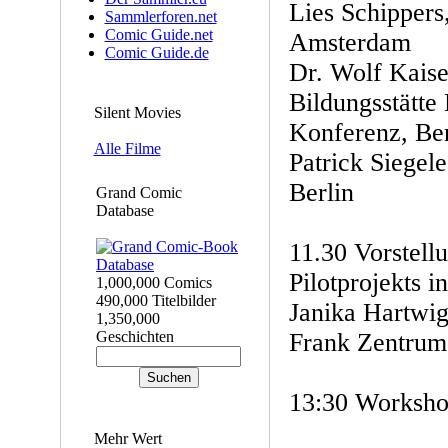
Lies Schippers
Sammlerforen.net
Comic Guide.net
Amsterdam
Comic Guide.de
Dr. Wolf Kaise
Bildungsstätte
Silent Movies
Konferenz, Ber
Alle Filme
Patrick Siegel
Berlin
Grand Comic
Database
11.30 Vorstell
Pilotprojekts i
1,000,000 Comics
490,000 Titelbilder
Janika Hartwig
1,350,000
Geschichten
Frank Zentrum,
13:30 Worksho
Mehr Wert