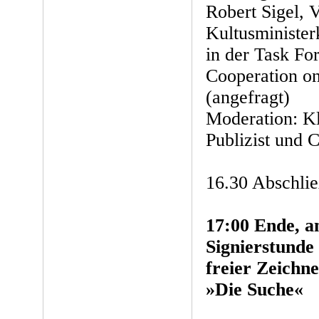
Robert Sigel, V
Kultusministe
in der Task For
Cooperation o
(angefragt)
Moderation: K
Publizist und 
16.30 Abschli
17:00 Ende, a
Signierstunde
freier Zeichn
»Die Suche«