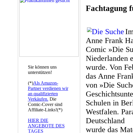
Fachtagung f
Im
Anne Frank Ha
Comic »Die Su
Niederlanden e
wurde. Von Febr
Sie können uns
unterstützen!
das Anne Fran
(*)
Als Amazon-
von »Die Such
Partner verdienen wir
Geschichtsunte
an qualifizierten
Verkäufen.
Die
Schulen in Ber
Comic-Cover sind
Affiliate-Links!(*)
Westfalen. Para
Deutschland
HIER DIE
ANGEBOTE DES
wurde das Mate
TAGES