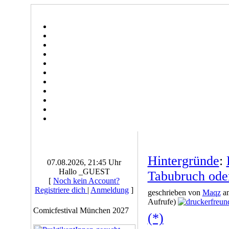
Hintergründe
:
07.08.2026, 21:45 Uhr
Hallo _GUEST
Tabubruch ode
[
Noch kein Account?
Registriere dich
|
Anmeldung
]
geschrieben von
Maqz
am
Aufrufe)
Comicfestival München 2027
(*)