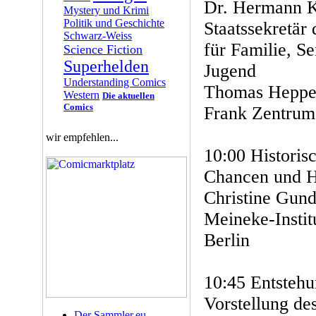
Dr. Hermann K
Mystery und Krimi
Politik und Geschichte
Staatssekretär
Schwarz-Weiss
für Familie, S
Science Fiction
Superhelden
Jugend
Understanding Comics
Thomas Heppen
Western
Die aktuellen
Comics
Frank Zentrum
wir empfehlen...
10:00 Historis
Chancen und H
Christine Gund
Meineke-Institu
Berlin
10:45 Entstehu
Vorstellung de
Der Sammler.eu