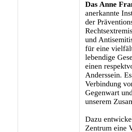
Das Anne Fra
anerkannte Inst
der Prävention
Rechtsextremi
und Antisemiti
für eine vielfä
lebendige Gese
einen respekt
Anderssein. Es
Verbindung vo
Gegenwart und
unserem Zusam
Dazu entwicke
Zentrum eine V