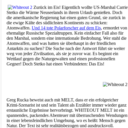
Zurück im Eis! Eigentlich wollte US-Marshal Carrie
Stetko die Wärme Neuseelands in ihrem Urlaub genießen. Doch
die amerikanische Regierung hat einen guten Grund, sie zurück in
die ewige Kälte des südlichsten Kontinents zu schicken:
Atomwaffen.
Und 14 tote Polarforscher auf dem Eis
, ermordet von
ehemalige Russische Spezialtruppen. Kein einfacher Fall also für
den Marshal, sondern eine internationale Bedrohung. Wer stahl die
Atomwaffen, und was hatten sie überhaupt in der friedlichen
Antarktis zu suchen? Die Suche nach der Antwort führt sie weiter
weg von jeder Zivilisation, als sie je zuvor war. Es beginnt ein
Wettlauf gegen die Naturgewalten und einen professionellen
Gegner! Doch Stetko hat einen Verbündeten: Das Eis!
Greg Rucka beweist auch mit MELT, dass er ein erfolgreicher
Krimi-Szenarist ist und sein Talent als Erzähler immer wieder ganz
erstaunliche Ergebnisse hervorbringt. WHITEOUT MELT ist ein
spannendes, packendes Abenteuer mit überraschenden Wendungen
in einer lebensfeindlichen Umgebung, wo es heißt: Mensch gegen
Natur. Der Text ist sehr realitätsbezogen und ausdrucksvoll.