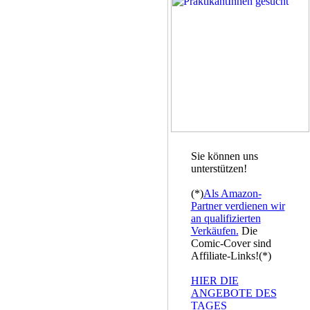
Sie können uns
unterstützen!
(*)
Als Amazon-
Partner verdienen wir
an qualifizierten
Verkäufen.
Die
Comic-Cover sind
Affiliate-Links!(*)
HIER DIE
ANGEBOTE DES
TAGES