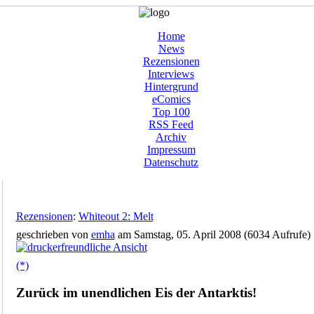
Home
News
Rezensionen
Interviews
Hintergrund
eComics
Top 100
RSS Feed
Archiv
Impressum
Datenschutz
Rezensionen
:
Whiteout 2: Melt
geschrieben von
emha
am Samstag, 05. April 2008 (6034 Aufrufe)
(*)
Zurück im unendlichen Eis der Antarktis!