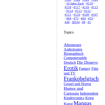
-
10 Jahre Zack
-
#119
-
#118
-
#117
-
#116
-
#115
-
#114
-
#113
-
#112
-
#111
-
#110
-
#109
-
#107
-
#84
-
#75
-
#64
-
#55
-
#46
-
SH #4
-
#9
-
#1
Topics
Abenteuer
Anthologien
Biographisch
Computerspiele
Die Disneys
Deutsch
Erotik
Fantasy
Film
und TV
Frankobelgisch
Grusel und Horror
Humor und
Cartoons
Independent
Kindercomics
Krieg
Mangas
Kunst