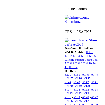
Online Comics
CRS auf ZACK !
Das ComicRadioShow
ZACK-Archiv :
Teil 1
Teil 2
Teil 3
Teil 4
Teil 5
Clifton-Spezial
Teil 6
Teil
7
Teil 8
Teil 9
Teil 10
Teil
11
Teil 12
Die Hefte
#200
-
#150
-
#149
-
#148
-
#147
-
#146
-
#145
-
#144
-
#143
-
#142
-
#141
-
#140
-
#139
-
#138
-
#137
-
#136
-
#135
-
#134
-
#133
-
#132
-
#131
-
#130
-
#129
-
#128
-
#127
-
#126
-
#125
-
#124
-
#123
-
#122
-
#121
-
#120