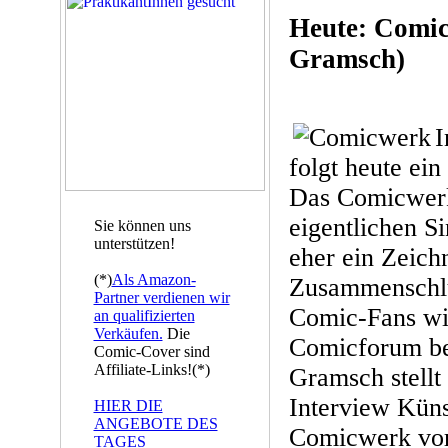
Heute: Comic
Gramsch)
I
folgt heute ei
Das Comicwerk 
eigentlichen S
Sie können uns
unterstützen!
eher ein Zeich
(*)
Als Amazon-
Zusammenschlus
Partner verdienen wir
Comic-Fans wi
an qualifizierten
Verkäufen.
Die
Comicforum be
Comic-Cover sind
Affiliate-Links!(*)
Gramsch stellt
Interview Kün
HIER DIE
ANGEBOTE DES
Comicwerk vor 
TAGES