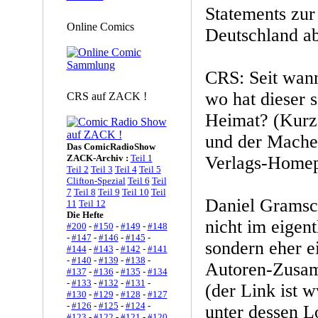
Statements zur
Online Comics
Deutschland ab
CRS: Seit wann
wo hat dieser s
CRS auf ZACK !
Heimat? (Kurze
und der Macher
Das ComicRadioShow
ZACK-Archiv :
Teil 1
Verlags-Homepa
Teil 2
Teil 3
Teil 4
Teil 5
Clifton-Spezial
Teil 6
Teil
7
Teil 8
Teil 9
Teil 10
Teil
Daniel Gramsc
11
Teil 12
Die Hefte
nicht im eigent
#200
-
#150
-
#149
-
#148
-
#147
-
#146
-
#145
-
sondern eher e
#144
-
#143
-
#142
-
#141
-
#140
-
#139
-
#138
-
Autoren-Zusam
#137
-
#136
-
#135
-
#134
-
#133
-
#132
-
#131
-
(der Link ist 
#130
-
#129
-
#128
-
#127
-
#126
-
#125
-
#124
-
unter dessen L
#123
-
#122
-
#121
-
#120