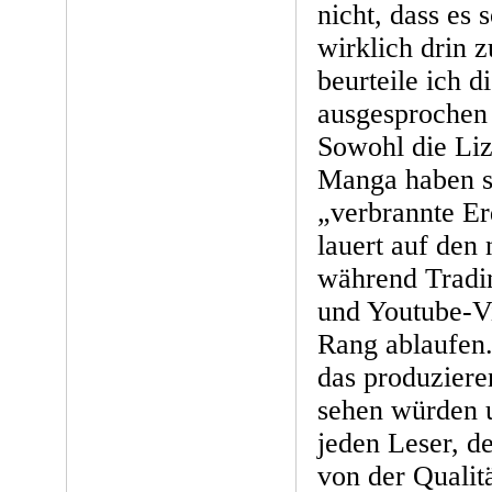
nicht, dass es 
wirklich drin z
beurteile ich 
ausgesprochen 
Sowohl die Liz
Manga haben s
„verbrannte Er
lauert auf den
während Tradi
und Youtube-V
Rang ablaufen.
das produziere
sehen würden u
jeden Leser, de
von der Qualit