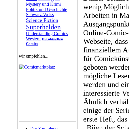
Mystery und Krimi
wenig Möglichk
Politik und Geschichte
Arbeiten in Ma
Schwarz-Weiss
Science Fiction
Ausgangspunkt 
Superhelden
Online-Comic-
Understanding Comics
Western
Die aktuellen
Webseite, dass
Comics
finanziellem A
wir empfehlen...
für Comickünst
geboten werden
mögliche Leser
werden und ein
interessierte V
Ähnlich verhält
einige der Ser
erste Heft, das
„Biien der Sch
Der Sammler.eu