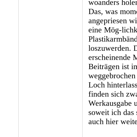
woanders hole
Das, was mome
angepriesen wir
eine Mög-lichke
Plastikarmbänd
loszuwerden. D
erscheinende 
Beiträgen ist 
weggebrochen u
Loch hinterlas
finden sich zw
Werkausgabe un
soweit ich das
auch hier weit