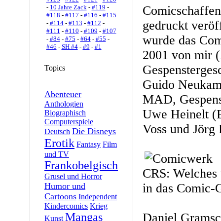
-
10 Jahre Zack
-
#119
-
Comicschaffend
#118
-
#117
-
#116
-
#115
gedruckt veröf
-
#114
-
#113
-
#112
-
#111
-
#110
-
#109
-
#107
wurde das Com
-
#84
-
#75
-
#64
-
#55
-
#46
-
SH #4
-
#9
-
#1
2001 von mir 
Gespenstergesc
Topics
Guido Neukamm
Abenteuer
MAD, Gespenst
Anthologien
Uwe Heinelt (B
Biographisch
Computerspiele
Voss und Jörg 
Die Disneys
Deutsch
Erotik
Fantasy
Film
und TV
Frankobelgisch
CRS: Welches 
Grusel und Horror
Humor und
in das Comic-G
Cartoons
Independent
Kindercomics
Krieg
Mangas
Daniel Gramsc
Kunst