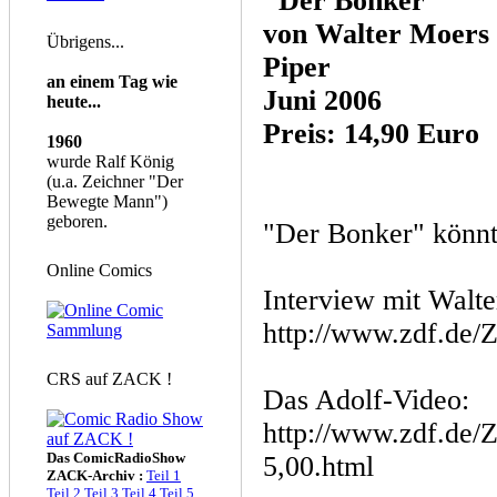
"Der Bonker"
von Walter Moers
Übrigens...
Piper
an einem Tag wie
Juni 2006
heute...
Preis: 14,90 Euro
1960
wurde Ralf König
(u.a. Zeichner "Der
Bewegte Mann")
geboren.
"Der Bonker" könnt
Online Comics
Interview mit Walte
http://www.zdf.de/
CRS auf ZACK !
Das Adolf-Video:
http://www.zdf.de/
Das ComicRadioShow
5,00.html
ZACK-Archiv :
Teil 1
Teil 2
Teil 3
Teil 4
Teil 5