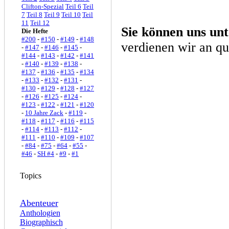
Clifton-Spezial
Teil 6
Teil
7
Teil 8
Teil 9
Teil 10
Teil
11
Teil 12
Sie können uns unt
Die Hefte
#200
-
#150
-
#149
-
#148
verdienen wir an qu
-
#147
-
#146
-
#145
-
#144
-
#143
-
#142
-
#141
-
#140
-
#139
-
#138
-
#137
-
#136
-
#135
-
#134
-
#133
-
#132
-
#131
-
#130
-
#129
-
#128
-
#127
-
#126
-
#125
-
#124
-
#123
-
#122
-
#121
-
#120
-
10 Jahre Zack
-
#119
-
#118
-
#117
-
#116
-
#115
-
#114
-
#113
-
#112
-
#111
-
#110
-
#109
-
#107
-
#84
-
#75
-
#64
-
#55
-
#46
-
SH #4
-
#9
-
#1
Topics
Abenteuer
Anthologien
Biographisch