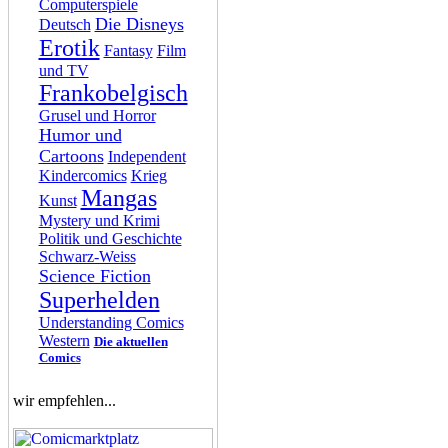
Computerspiele
Die Disneys
Deutsch
Erotik
Fantasy
Film
und TV
Frankobelgisch
Grusel und Horror
Humor und
Cartoons
Independent
Kindercomics
Krieg
Mangas
Kunst
Mystery und Krimi
Politik und Geschichte
Schwarz-Weiss
Science Fiction
Superhelden
Understanding Comics
Western
Die aktuellen
Comics
wir empfehlen...