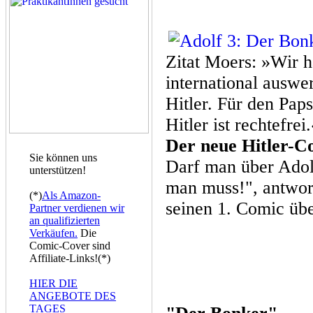
Zitat Moers: »Wir 
international auswe
Hitler. Für den Paps
Hitler ist rechtefrei
Der neue Hitler-C
Sie können uns
Darf man über Adol
unterstützen!
man muss!", antwort
(*)
Als Amazon-
seinen 1. Comic üb
Partner verdienen wir
an qualifizierten
Verkäufen.
Die
Comic-Cover sind
Affiliate-Links!(*)
HIER DIE
ANGEBOTE DES
TAGES