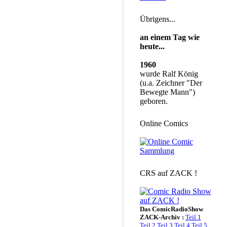
Übrigens...
an einem Tag wie
heute...
1960
wurde Ralf König
(u.a. Zeichner "Der
Bewegte Mann")
geboren.
Online Comics
CRS auf ZACK !
Das ComicRadioShow
ZACK-Archiv :
Teil 1
Teil 2
Teil 3
Teil 4
Teil 5