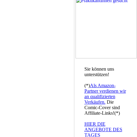
Sie können uns
unterstützen!
(*)
Als Amazon-
Partner verdienen wir
an qualifizierten
Verkäufen.
Die
Comic-Cover sind
Affiliate-Links!(*)
HIER DIE
ANGEBOTE DES
TAGES