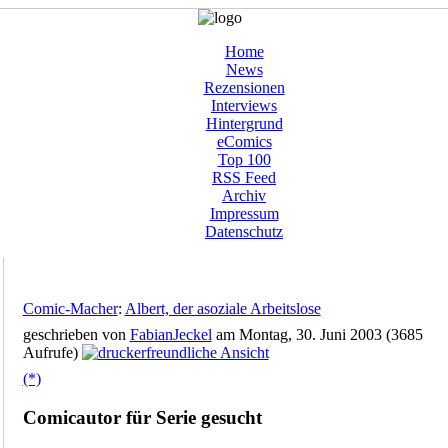
Home
News
Rezensionen
Interviews
Hintergrund
eComics
Top 100
RSS Feed
Archiv
Impressum
Datenschutz
Comic-Macher
:
Albert, der asoziale Arbeitslose
geschrieben von
FabianJeckel
am Montag, 30. Juni 2003 (3685
Aufrufe)
(*)
Comicautor für Serie gesucht