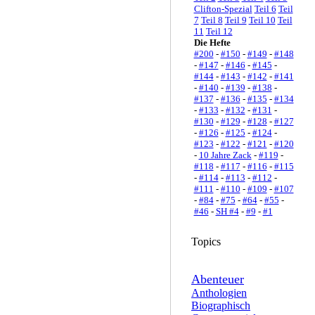
Clifton-Spezial
Teil 6
Teil
7
Teil 8
Teil 9
Teil 10
Teil
11
Teil 12
Die Hefte
#200
-
#150
-
#149
-
#148
-
#147
-
#146
-
#145
-
#144
-
#143
-
#142
-
#141
-
#140
-
#139
-
#138
-
#137
-
#136
-
#135
-
#134
-
#133
-
#132
-
#131
-
#130
-
#129
-
#128
-
#127
-
#126
-
#125
-
#124
-
#123
-
#122
-
#121
-
#120
-
10 Jahre Zack
-
#119
-
#118
-
#117
-
#116
-
#115
-
#114
-
#113
-
#112
-
#111
-
#110
-
#109
-
#107
-
#84
-
#75
-
#64
-
#55
-
#46
-
SH #4
-
#9
-
#1
Topics
Abenteuer
Anthologien
Biographisch