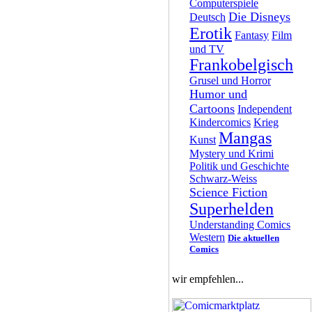
Computerspiele
Die Disneys
Deutsch
Erotik
Fantasy
Film
und TV
Frankobelgisch
Grusel und Horror
Humor und
Cartoons
Independent
Kindercomics
Krieg
Mangas
Kunst
Mystery und Krimi
Politik und Geschichte
Schwarz-Weiss
Science Fiction
Superhelden
Understanding Comics
Western
Die aktuellen
Comics
wir empfehlen...