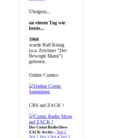
Übrigens...
an einem Tag wie
heute...
1960
wurde Ralf König
(u.a. Zeichner "Der
Bewegte Mann")
geboren.
Online Comics
CRS auf ZACK !
Das ComicRadioShow
ZACK-Archiv :
Teil 1
Teil 2
Teil 3
Teil 4
Teil 5