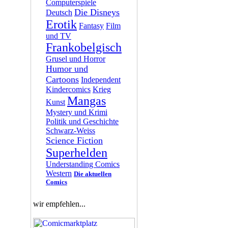
Computerspiele
Die Disneys
Deutsch
Erotik
Fantasy
Film
und TV
Frankobelgisch
Grusel und Horror
Humor und
Cartoons
Independent
Kindercomics
Krieg
Mangas
Kunst
Mystery und Krimi
Politik und Geschichte
Schwarz-Weiss
Science Fiction
Superhelden
Understanding Comics
Western
Die aktuellen
Comics
wir empfehlen...