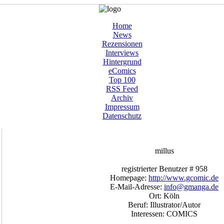
Home
News
Rezensionen
Interviews
Hintergrund
eComics
Top 100
RSS Feed
Archiv
Impressum
Datenschutz
millus
registrierter Benutzer # 958
Homepage:
http://www.gcomic.de
E-Mail-Adresse:
info@gmanga.de
Ort: Köln
Beruf: Illustrator/Autor
Interessen: COMICS