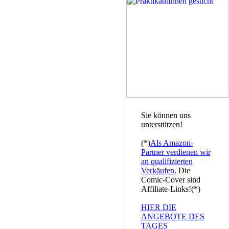
Sie können uns
unterstützen!
(*)
Als Amazon-
Partner verdienen wir
an qualifizierten
Verkäufen.
Die
Comic-Cover sind
Affiliate-Links!(*)
HIER DIE
ANGEBOTE DES
TAGES