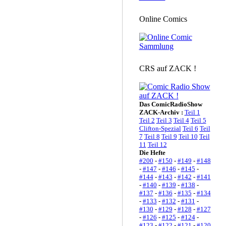
Online Comics
CRS auf ZACK !
Das ComicRadioShow
ZACK-Archiv :
Teil 1
Teil 2
Teil 3
Teil 4
Teil 5
Clifton-Spezial
Teil 6
Teil
7
Teil 8
Teil 9
Teil 10
Teil
11
Teil 12
Die Hefte
#200
-
#150
-
#149
-
#148
-
#147
-
#146
-
#145
-
#144
-
#143
-
#142
-
#141
-
#140
-
#139
-
#138
-
#137
-
#136
-
#135
-
#134
-
#133
-
#132
-
#131
-
#130
-
#129
-
#128
-
#127
-
#126
-
#125
-
#124
-
#123
-
#122
-
#121
-
#120