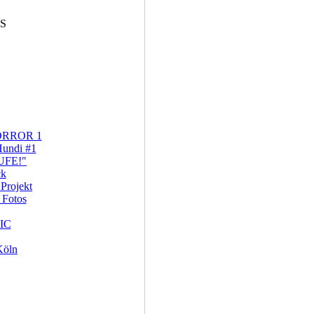
S
RROR 1
undi #1
FE!"
ck
Projekt
Fotos
IC
Köln