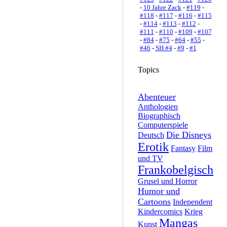
-
10 Jahre Zack
-
#119
-
#118
-
#117
-
#116
-
#115
-
#114
-
#113
-
#112
-
#111
-
#110
-
#109
-
#107
-
#84
-
#75
-
#64
-
#55
-
#46
-
SH #4
-
#9
-
#1
Topics
Abenteuer
Anthologien
Biographisch
Computerspiele
Die Disneys
Deutsch
Erotik
Fantasy
Film
und TV
Frankobelgisch
Grusel und Horror
Humor und
Cartoons
Independent
Kindercomics
Krieg
Mangas
Kunst