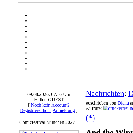
Nachrichten
:
D
09.08.2026, 07:16 Uhr
Hallo _GUEST
geschrieben von
Diana
am
[
Noch kein Account?
Aufrufe)
Registriere dich
|
Anmeldung
]
(*)
Comicfestival München 2027
And the Winne