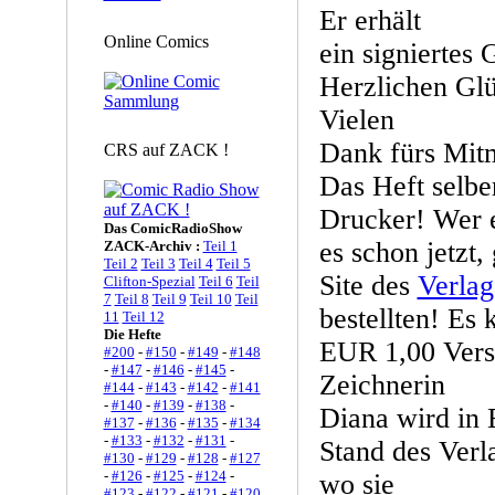
Er erhält
Online Comics
ein signiertes 
Herzlichen Glü
Vielen
Dank fürs Mit
CRS auf ZACK !
Das Heft selbe
Drucker! Wer 
Das ComicRadioShow
es schon jetzt,
ZACK-Archiv :
Teil 1
Teil 2
Teil 3
Teil 4
Teil 5
Site des
Verlag
Clifton-Spezial
Teil 6
Teil
7
Teil 8
Teil 9
Teil 10
Teil
bestellten! Es
11
Teil 12
Die Hefte
EUR 1,00 Vers
#200
-
#150
-
#149
-
#148
-
#147
-
#146
-
#145
-
Zeichnerin
#144
-
#143
-
#142
-
#141
-
#140
-
#139
-
#138
-
Diana wird in 
#137
-
#136
-
#135
-
#134
-
#133
-
#132
-
#131
-
Stand des Ver
#130
-
#129
-
#128
-
#127
-
#126
-
#125
-
#124
-
wo sie
#123
-
#122
-
#121
-
#120