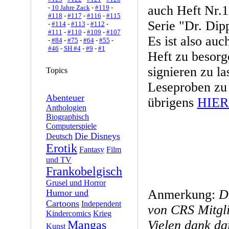
auch Heft Nr.
-
10 Jahre Zack
-
#119
-
#118
-
#117
-
#116
-
#115
Serie "Dr. Dipp
-
#114
-
#113
-
#112
-
#111
-
#110
-
#109
-
#107
Es ist also auc
-
#84
-
#75
-
#64
-
#55
-
#46
-
SH #4
-
#9
-
#1
Heft zu besorg
signieren zu la
Topics
Leseproben zu 
Abenteuer
übrigens
HIER
Anthologien
Biographisch
Computerspiele
Die Disneys
Deutsch
Erotik
Fantasy
Film
und TV
Frankobelgisch
Grusel und Horror
Anmerkung:
D
Humor und
Cartoons
Independent
von CRS Mitgli
Kindercomics
Krieg
Vielen dank da
Mangas
Kunst