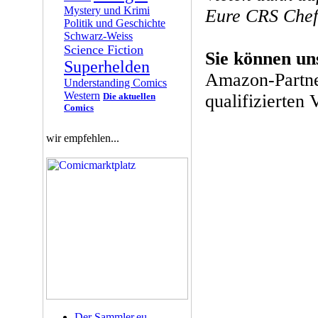
Mystery und Krimi
Eure CRS Chef
Politik und Geschichte
Schwarz-Weiss
Science Fiction
Sie können un
Superhelden
Amazon-Partne
Understanding Comics
Western
Die aktuellen
qualifizierten 
Comics
wir empfehlen...
Der Sammler.eu