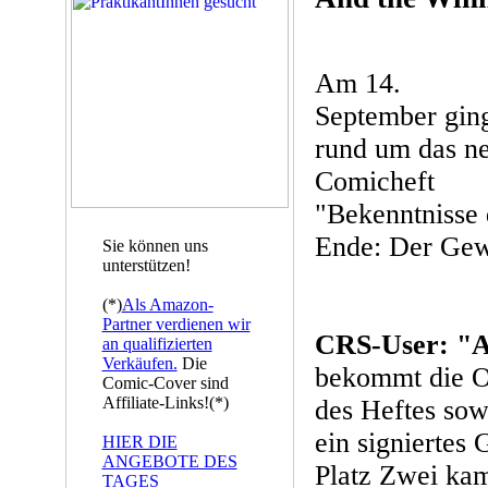
Am 14.
September ging
rund um das n
Comicheft
"Bekenntnisse 
Ende: Der Gewi
Sie können uns
unterstützen!
(*)
Als Amazon-
Partner verdienen wir
CRS-User: "A
an qualifizierten
Verkäufen.
Die
bekommt die Or
Comic-Cover sind
Affiliate-Links!(*)
des Heftes sow
ein signiertes
HIER DIE
ANGEBOTE DES
Platz Zwei k
TAGES