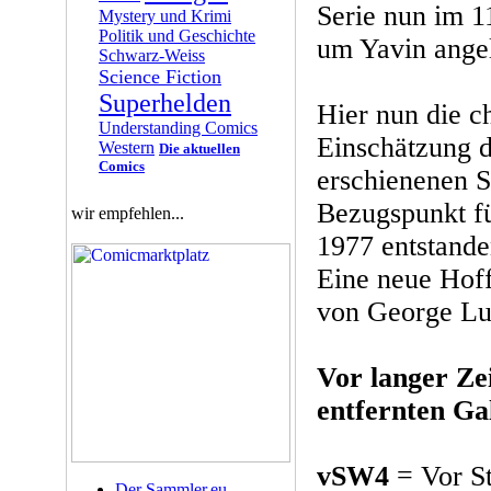
Serie nun im 1
Mystery und Krimi
Politik und Geschichte
um Yavin angel
Schwarz-Weiss
Science Fiction
Superhelden
Hier nun die c
Understanding Comics
Einschätzung d
Western
Die aktuellen
Comics
erschienenen S
Bezugspunkt für
wir empfehlen...
1977 entstande
Eine neue Hoffn
von George Luc
Vor langer Zei
entfernten Gal
vSW4
= Vor St
Der Sammler.eu