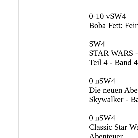
0-10 vSW4
Boba Fett: Fei
SW4
STAR WARS - 
Teil 4 - Band 4
0 nSW4
Die neuen Abe
Skywalker - B
0 nSW4
Classic Star W
Abenteuer