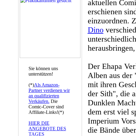
aktuellen Comi
erschienen sin
einzuordnen. 
Dino
verschied
unterschiedlic
herausbringen,
Der Ehapa Verl
Sie können uns
Alben aus der "
unterstützen!
mit ihren Gesc
(*)
Als Amazon-
Partner verdienen wir
der Sith", die 
an qualifizierten
Dunklen Macht
Verkäufen.
Die
Comic-Cover sind
dem erst viel s
Affiliate-Links!(*)
Imperium Vorsc
HIER DIE
die Bände über
ANGEBOTE DES
TAGES