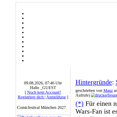
Hintergründe
:
09.08.2026, 07:46 Uhr
Hallo _GUEST
geschrieben von
Maqz
am
[
Noch kein Account?
Aufrufe)
Registriere dich
|
Anmeldung
]
(*)
Für einen n
Comicfestival München 2027
Wars-Fan ist e