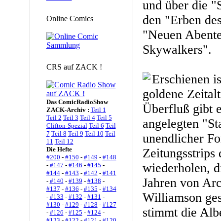
und über die "S
den "Erben de
Online Comics
"Neuen Abente
Skywalkers".
CRS auf ZACK !
Erschienen i
goldene Zeitalt
Das ComicRadioShow
Überfluß gibt 
ZACK-Archiv :
Teil 1
Teil 2
Teil 3
Teil 4
Teil 5
angelegten "Sta
Clifton-Spezial
Teil 6
Teil
7
Teil 8
Teil 9
Teil 10
Teil
unendlicher Fo
11
Teil 12
Die Hefte
Zeitungsstrips 
#200
-
#150
-
#149
-
#148
wiederholen, d
-
#147
-
#146
-
#145
-
#144
-
#143
-
#142
-
#141
Jahren von Ar
-
#140
-
#139
-
#138
-
#137
-
#136
-
#135
-
#134
Williamson ges
-
#133
-
#132
-
#131
-
#130
-
#129
-
#128
-
#127
stimmt die Al
-
#126
-
#125
-
#124
-
#123
-
#122
-
#121
-
#120