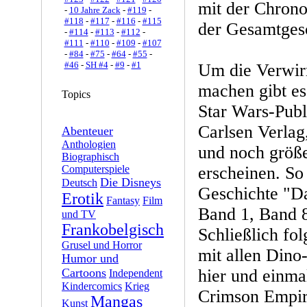
mit der Chrono
-
10 Jahre Zack
-
#119
-
#118
-
#117
-
#116
-
#115
der Gesamtgesc
-
#114
-
#113
-
#112
-
#111
-
#110
-
#109
-
#107
-
#84
-
#75
-
#64
-
#55
-
#46
-
SH #4
-
#9
-
#1
Um die Verwirr
machen gibt es
Topics
Star Wars-Publ
Carlsen Verlag
Abenteuer
Anthologien
und noch größ
Biographisch
Computerspiele
erscheinen. So i
Die Disneys
Deutsch
Geschichte "D
Erotik
Fantasy
Film
Band 1, Band 8
und TV
Frankobelgisch
Schließlich fol
Grusel und Horror
mit allen Dino
Humor und
Cartoons
hier und einmal
Independent
Kindercomics
Krieg
Crimson Empire
Mangas
Kunst