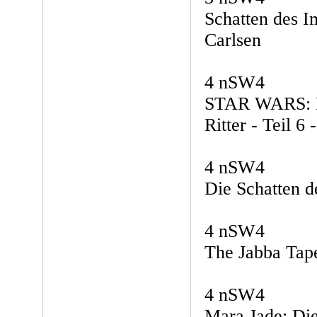
Schatten des I
Carlsen
4 nSW4
STAR WARS: Di
Ritter - Teil 6
4 nSW4
Die Schatten d
4 nSW4
The Jabba Tap
4 nSW4
Mara Jade: Di