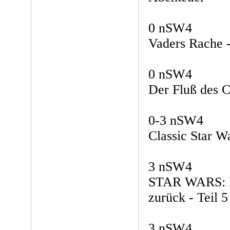
0 nSW4
Vaders Rache 
0 nSW4
Der Fluß des C
0-3 nSW4
Classic Star W
3 nSW4
STAR WARS: D
zurück - Teil 5
3 nSW4