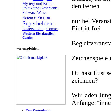
Mystery und Krimi
den Ferien
Politik und Geschichte
Schwarz-Weiss
Science Fiction
nur bei Veranst
Superhelden
Eintritt frei
Understanding Comics
Western
Die aktuellen
Comics
Begleitveranst
wir empfehlen...
Zeichenspiele
Du hast Lust s
zeichnen?
Wir laden Jung
Anfänger*inne
Der Sammler.eu