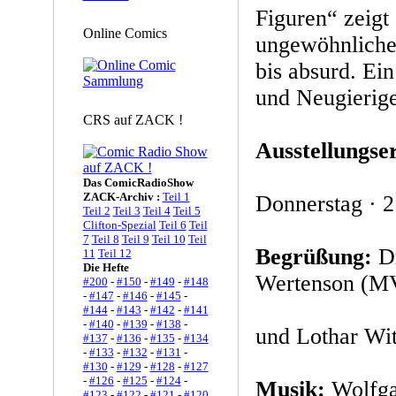
Figuren“ zeigt 
Online Comics
ungewöhnlicher
bis absurd. Ein
und Neugierig
CRS auf ZACK !
Ausstellungse
Das ComicRadioShow
ZACK-Archiv :
Teil 1
Donnerstag · 2
Teil 2
Teil 3
Teil 4
Teil 5
Clifton-Spezial
Teil 6
Teil
7
Teil 8
Teil 9
Teil 10
Teil
Begrüßung:
Dr
11
Teil 12
Die Hefte
Wertenson (M
#200
-
#150
-
#149
-
#148
-
#147
-
#146
-
#145
-
#144
-
#143
-
#142
-
#141
-
#140
-
#139
-
#138
-
und Lothar Wit
#137
-
#136
-
#135
-
#134
-
#133
-
#132
-
#131
-
#130
-
#129
-
#128
-
#127
-
#126
-
#125
-
#124
-
Musik:
Wolfgan
#123
-
#122
-
#121
-
#120