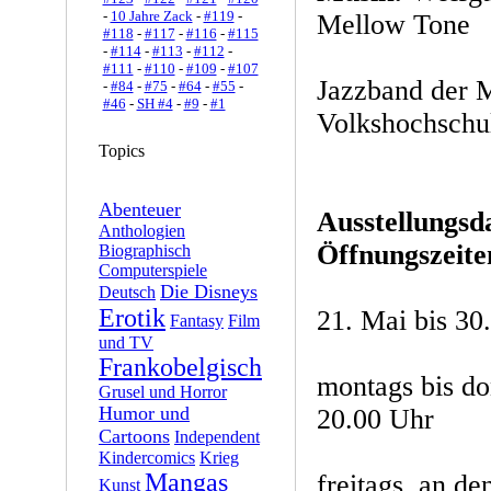
-
10 Jahre Zack
-
#119
-
Mellow Tone
#118
-
#117
-
#116
-
#115
-
#114
-
#113
-
#112
-
#111
-
#110
-
#109
-
#107
Jazzband der 
-
#84
-
#75
-
#64
-
#55
-
#46
-
SH #4
-
#9
-
#1
Volkshochschu
Topics
Abenteuer
Ausstellungsd
Anthologien
Öffnungszeite
Biographisch
Computerspiele
Die Disneys
Deutsch
Erotik
21. Mai bis 30.
Fantasy
Film
und TV
Frankobelgisch
montags bis do
Grusel und Horror
Humor und
20.00 Uhr
Cartoons
Independent
Kindercomics
Krieg
Mangas
freitags, an d
Kunst