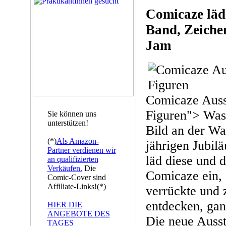
Comicaze läd 
Band, Zeiche
Jam
Comicaze Auss
Figuren"> Was 
Sie können uns
unterstützen!
Bild an der W
(*)
Als Amazon-
jährigen Jubi
Partner verdienen wir
läd diese und 
an qualifizierten
Verkäufen.
Die
Comicaze ein, e
Comic-Cover sind
Affiliate-Links!(*)
verrückte und 
entdecken, gan
HIER DIE
ANGEBOTE DES
Die neue Ausst
TAGES