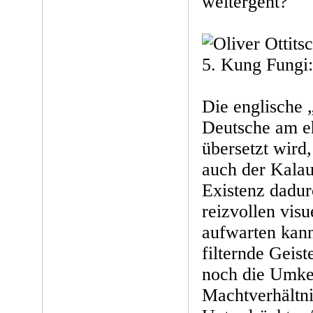
weitergeht?
5. Kung Fungi:
Die englische „
Deutsche am eh
übersetzt wird,
auch der Kalaue
Existenz dadurc
reizvollen vis
aufwarten kann
filternde Geis
noch die Umke
Machtverhältni