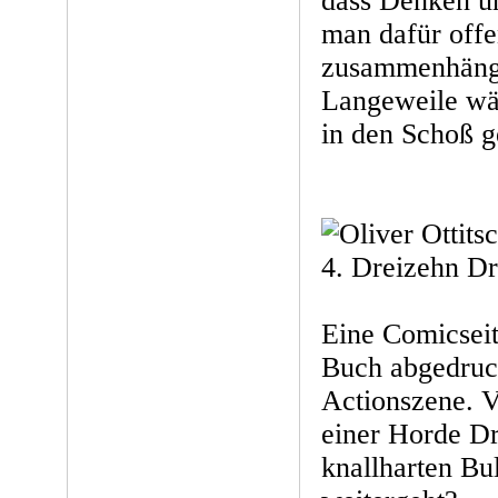
dass Denken u
man dafür offen
zusammenhäng
Langeweile wär
in den Schoß g
4. Dreizehn D
Eine Comicseit
Buch abgedruc
Actionszene. 
einer Horde D
knallharten Bu