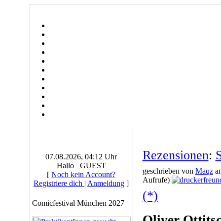
Rezensionen
:
S
07.08.2026, 04:12 Uhr
Hallo _GUEST
geschrieben von
Maqz
am
[
Noch kein Account?
Aufrufe)
Registriere dich
|
Anmeldung
]
(*)
Comicfestival München 2027
Oliver Ottit