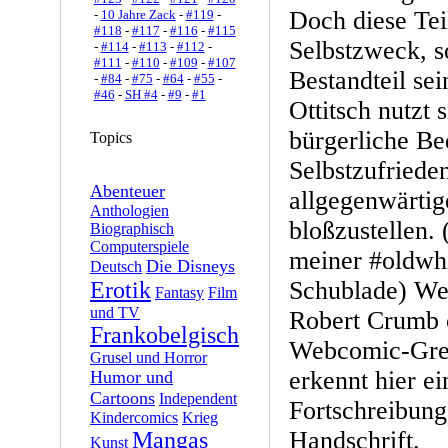
Doch diese Teil
-
10 Jahre Zack
-
#119
-
#118
-
#117
-
#116
-
#115
Selbstzweck, s
-
#114
-
#113
-
#112
-
#111
-
#110
-
#109
-
#107
Bestandteil sei
-
#84
-
#75
-
#64
-
#55
-
#46
-
SH #4
-
#9
-
#1
Ottitsch nutzt 
bürgerliche Be
Topics
Selbstzufriede
Abenteuer
allgegenwärti
Anthologien
bloßzustellen. 
Biographisch
Computerspiele
meiner #oldwh
Die Disneys
Deutsch
Schublade) Wer
Erotik
Fantasy
Film
und TV
Robert Crumb 
Frankobelgisch
Webcomic-Grenz
Grusel und Horror
erkennt hier e
Humor und
Cartoons
Independent
Fortschreibung
Kindercomics
Krieg
Handschrift.
Mangas
Kunst