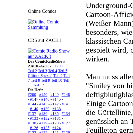
Underground-C
Online Comics
Cartoon-Affici
(Weißer-Mann)
besonders, wie
klassischen C
CRS auf ZACK !
gespielt wird,
wirken.
Das ComicRadioShow
ZACK-Archiv :
Teil 1
Teil 2
Teil 3
Teil 4
Teil 5
Man muss aller
Clifton-Spezial
Teil 6
Teil
7
Teil 8
Teil 9
Teil 10
Teil
"Smiley von hin
11
Teil 12
Die Hefte
deftigblutigbl
#200
-
#150
-
#149
-
#148
-
#147
-
#146
-
#145
-
Einige Cartoon
#144
-
#143
-
#142
-
#141
-
#140
-
#139
-
#138
-
die Gürtellinie
#137
-
#136
-
#135
-
#134
-
#133
-
#132
-
#131
-
genüsslich an 
#130
-
#129
-
#128
-
#127
-
#126
-
#125
-
#124
-
Feuilleton ger
#123
-
#122
-
#121
-
#120