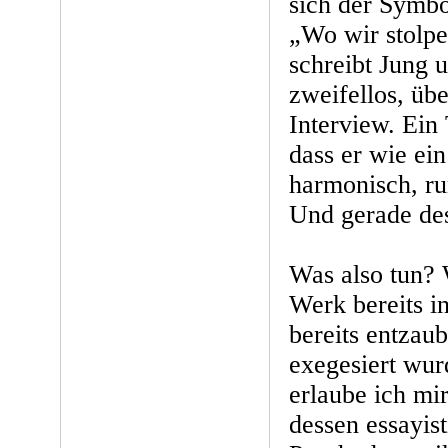
sich der Symbo
„Wo wir stolper
schreibt Jung u
zweifellos, übe
Interview. Ein
dass er wie ei
harmonisch, run
Und gerade des
Was also tun? 
Werk bereits in
bereits entzaub
exegesiert wurd
erlaube ich mir
dessen essayis