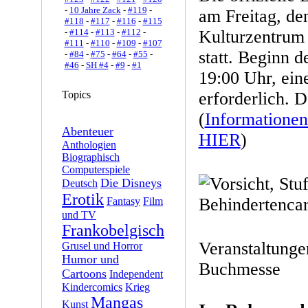
-
10 Jahre Zack
-
#119
-
am Freitag, de
#118
-
#117
-
#116
-
#115
-
#114
-
#113
-
#112
-
Kulturzentrum
#111
-
#110
-
#109
-
#107
statt. Beginn d
-
#84
-
#75
-
#64
-
#55
-
#46
-
SH #4
-
#9
-
#1
19:00 Uhr, ein
Topics
erforderlich. De
(
Informationen
Abenteuer
HIER
)
Anthologien
Biographisch
Computerspiele
Die Disneys
Deutsch
Erotik
Fantasy
Film
und TV
Frankobelgisch
Veranstaltunge
Grusel und Horror
Humor und
Buchmesse
Cartoons
Independent
Kindercomics
Krieg
Mangas
Kunst