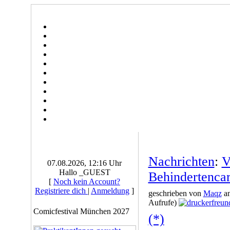
Nachrichten
:
V
07.08.2026, 12:16 Uhr
Hallo _GUEST
Behindertenca
[
Noch kein Account?
Registriere dich
|
Anmeldung
]
geschrieben von
Maqz
am
Aufrufe)
Comicfestival München 2027
(*)