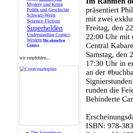
Im Rahmen de
Mystery und Krimi
präsentiert Ph
Politik und Geschichte
Schwarz-Weiss
mit zwei exklu
Science Fiction
Freitag, den 2
Superhelden
Understanding Comics
22:00 Uhr mit
Western
Die aktuellen
Central Kabare
Comics
Samstag, den 2
wir empfehlen...
17:30 Uhr in e
an der #buchba
Signierstunden
runden die Fei
Behinderte Car
Erscheinungsd
ISBN: 978-38
Der Sammler.eu