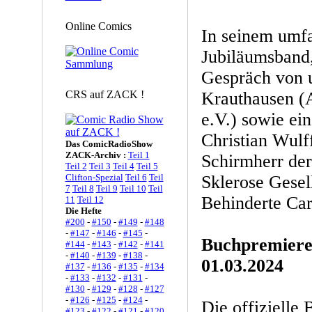
Online Comics
In seinem umf
Jubiläumsband
Gespräch von 
CRS auf ZACK !
Krauthausen (A
e.V.) sowie e
Christian Wulf
Das ComicRadioShow
ZACK-Archiv :
Teil 1
Schirmherr der
Teil 2
Teil 3
Teil 4
Teil 5
Clifton-Spezial
Teil 6
Teil
Sklerose Gesel
7
Teil 8
Teil 9
Teil 10
Teil
Behinderte Car
11
Teil 12
Die Hefte
#200
-
#150
-
#149
-
#148
-
#147
-
#146
-
#145
-
Buchpremiere
#144
-
#143
-
#142
-
#141
-
#140
-
#139
-
#138
-
01.03.2024
#137
-
#136
-
#135
-
#134
-
#133
-
#132
-
#131
-
#130
-
#129
-
#128
-
#127
-
#126
-
#125
-
#124
-
Die offizielle 
#123
-
#122
-
#121
-
#120