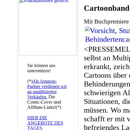
Cartoonband
Mit Buchpremiere
<PRESSEMELD
selbst an Mult
erkrankt, zeich
Sie können uns
unterstützen!
Cartoons über 
(*)
Als Amazon-
Behinderungen.
Partner verdienen wir
schwierigen Al
an qualifizierten
Verkäufen.
Die
Situationen, di
Comic-Cover sind
Affiliate-Links!(*)
müssen. Wo ma
schafft er mit
HIER DIE
ANGEBOTE DES
befreiendes L
TAGES