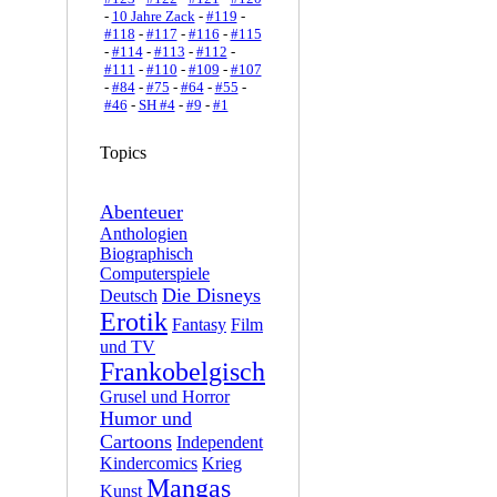
-
10 Jahre Zack
-
#119
-
#118
-
#117
-
#116
-
#115
-
#114
-
#113
-
#112
-
#111
-
#110
-
#109
-
#107
-
#84
-
#75
-
#64
-
#55
-
#46
-
SH #4
-
#9
-
#1
Topics
Abenteuer
Anthologien
Biographisch
Computerspiele
Die Disneys
Deutsch
Erotik
Fantasy
Film
und TV
Frankobelgisch
Grusel und Horror
Humor und
Cartoons
Independent
Kindercomics
Krieg
Mangas
Kunst