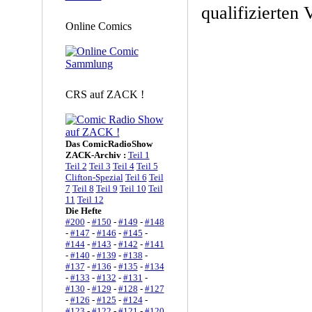
qualifizierten 
Online Comics
CRS auf ZACK !
Das ComicRadioShow
ZACK-Archiv :
Teil 1
Teil 2
Teil 3
Teil 4
Teil 5
Clifton-Spezial
Teil 6
Teil
7
Teil 8
Teil 9
Teil 10
Teil
11
Teil 12
Die Hefte
#200
-
#150
-
#149
-
#148
-
#147
-
#146
-
#145
-
#144
-
#143
-
#142
-
#141
-
#140
-
#139
-
#138
-
#137
-
#136
-
#135
-
#134
-
#133
-
#132
-
#131
-
#130
-
#129
-
#128
-
#127
-
#126
-
#125
-
#124
-
#123
-
#122
-
#121
-
#120