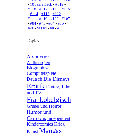
-
10 Jahre Zack
-
#119
-
#118
-
#117
-
#116
-
#115
-
#114
-
#113
-
#112
-
#111
-
#110
-
#109
-
#107
-
#84
-
#75
-
#64
-
#55
-
#46
-
SH #4
-
#9
-
#1
Topics
Abenteuer
Anthologien
Biographisch
Computerspiele
Die Disneys
Deutsch
Erotik
Fantasy
Film
und TV
Frankobelgisch
Grusel und Horror
Humor und
Cartoons
Independent
Kindercomics
Krieg
Mangas
Kunst