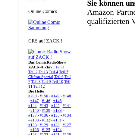
Sie können un
Amazon-Partne
Online Comics
qualifizierten 
CRS auf ZACK !
Das ComicRadioShow
ZACK-Archiv :
Teil 1
Teil 2
Teil 3
Teil 4
Teil 5
Clifton-Spezial
Teil 6
Teil
7
Teil 8
Teil 9
Teil 10
Teil
11
Teil 12
Die Hefte
#200
-
#150
-
#149
-
#148
-
#147
-
#146
-
#145
-
#144
-
#143
-
#142
-
#141
-
#140
-
#139
-
#138
-
#137
-
#136
-
#135
-
#134
-
#133
-
#132
-
#131
-
#130
-
#129
-
#128
-
#127
-
#126
-
#125
-
#124
-
#123
-
#122
-
#121
-
#120