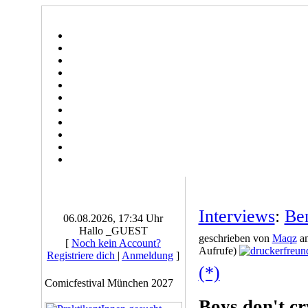
Interviews
:
Ben
06.08.2026, 17:34 Uhr
Hallo _GUEST
geschrieben von
Maqz
am
[
Noch kein Account?
Aufrufe)
Registriere dich
|
Anmeldung
]
(*)
Comicfestival München 2027
Boys don't cr