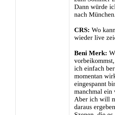
Dann würde ich
nach München
CRS:
Wo kann
wieder live ze
Beni Merk:
We
vorbeikommst,
ich einfach ber
momentan wirk
eingespannt bi
manchmal ein w
Aber ich will 
daraus ergeben
Szenen, die es