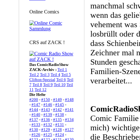
manchmal schw
Online Comics
wenn das gelie
vehement was 
losbrüllt oder 
dass Schienbei
CRS auf ZACK !
Zeichner mal n
Stunden gesch
Das ComicRadioShow
Familien-Szen
ZACK-Archiv :
Teil 1
Teil 2
Teil 3
Teil 4
Teil 5
verarbeitet...
Clifton-Spezial
Teil 6
Teil
7
Teil 8
Teil 9
Teil 10
Teil
11
Teil 12
Die Hefte
#200
-
#150
-
#149
-
#148
-
#147
-
#146
-
#145
-
ComicRadioS
#144
-
#143
-
#142
-
#141
-
#140
-
#139
-
#138
-
Comic Familie 
#137
-
#136
-
#135
-
#134
-
#133
-
#132
-
#131
-
mich) wichtig
#130
-
#129
-
#128
-
#127
-
#126
-
#125
-
#124
-
die Beschriebe
#123
-
#122
-
#121
-
#120