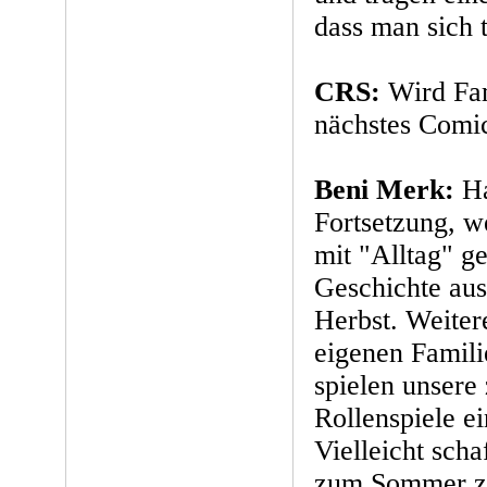
dass man sich t
CRS:
Wird Fa
nächstes Comi
Beni Merk:
Ha
Fortsetzung, we
mit "Alltag" ge
Geschichte au
Herbst. Weitere
eigenen Famili
spielen unsere
Rollenspiele ei
Vielleicht schaf
zum Sommer z