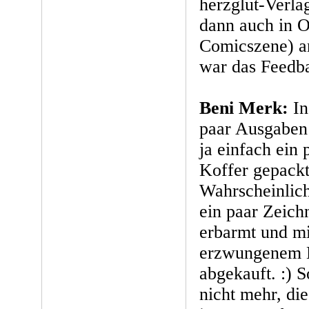
herzglut-Verla
dann auch in O
Comicszene) an
war das Feedb
Beni Merk:
In
paar Ausgaben
ja einfach ein 
Koffer gepackt
Wahrscheinlich
ein paar Zeich
erbarmt und mi
erzwungenem L
abgekauft. :) 
nicht mehr, di