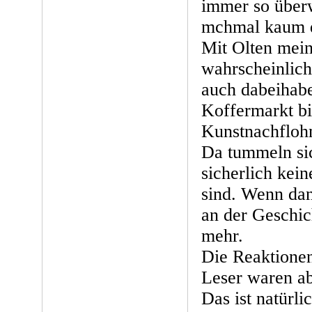
immer so überw
mchmal kaum 
Mit Olten meins
wahrscheinlich,
auch dabeihab
Koffermarkt bi
Kunstnachflohm
Da tummeln sich
sicherlich kei
sind. Wenn dan
an der Geschic
mehr.
Die Reaktionen
Leser waren abe
Das ist natürl