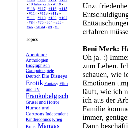
Unzufriedenhei
-
10 Jahre Zack
-
#119
-
#118
-
#117
-
#116
-
#115
Entschuldigung
-
#114
-
#113
-
#112
-
#111
-
#110
-
#109
-
#107
Enttäuschunge
-
#84
-
#75
-
#64
-
#55
-
#46
-
SH #4
-
#9
-
#1
erfahren müss
Topics
Beni Merk:
Ha
Abenteuer
Oh ja. :) Imme
Anthologien
zum Leben. Ic
Biographisch
Computerspiele
schauen, wie 
Die Disneys
Deutsch
Emotionen umge
Erotik
Fantasy
Film
und TV
läuft, wie ich 
Frankobelgisch
ich aus der Arb
Grusel und Horror
Familie komme,
Humor und
Cartoons
Independent
immer, genüge
Kindercomics
Krieg
Dann beschäft
Mangas
Kunst