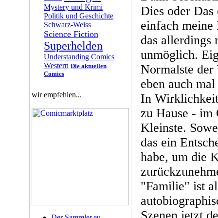
Mystery und Krimi
Dies oder Das 
Politik und Geschichte
einfach meine 
Schwarz-Weiss
Science Fiction
das allerdings
Superhelden
unmöglich. Eig
Understanding Comics
Western
Die aktuellen
Normalste der 
Comics
eben auch mal 
wir empfehlen...
In Wirklichkei
zu Hause - im 
Kleinste. Sowe
das ein Entsche
habe, um die K
zurückzunehme
"Familie" ist a
autobiographi
Szenen jetzt de
Der Sammler.eu