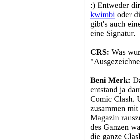
:) Entweder di
kwimbi
oder di
gibt's auch ei
eine Signatur.
CRS:
Was wur
"Ausgezeichne
Beni Merk:
Da
entstand ja da
Comic Clash. U
zusammen mit B
Magazin rausz
des Ganzen wa
die ganze Clas