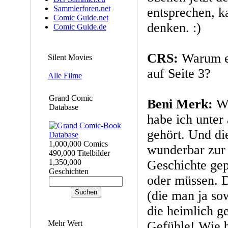
Sammlerforen.net
entsprechen, ka
Comic Guide.net
denken. :)
Comic Guide.de
CRS:
Warum e
Silent Movies
auf Seite 3?
Alle Filme
Grand Comic
Beni Merk:
W
Database
habe ich unte
gehört. Und die
1,000,000 Comics
wunderbar zur 
490,000 Titelbilder
1,350,000
Geschichte gep
Geschichten
oder müssen. D
(die man ja sow
die heimlich g
Mehr Wert
Gefühle! Wie b