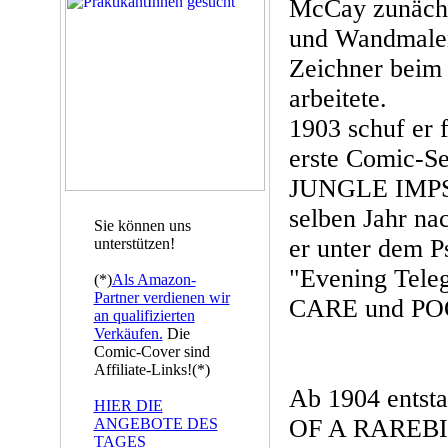
McCay zunächst
und Wandmaler,
Zeichner beim 
arbeitete.
1903 schuf er 
erste Comic-
JUNGLE IMPS 
selben Jahr na
Sie können uns
er unter dem P
unterstützen!
"Evening Tele
(*)
Als Amazon-
Partner verdienen wir
CARE und POO
an qualifizierten
Verkäufen.
Die
Comic-Cover sind
Affiliate-Links!(*)
Ab 1904 entst
HIER DIE
OF A RAREBIT
ANGEBOTE DES
TAGES