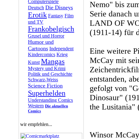
Computerspiele
Nemo" bis zum 
Die Disneys
Deutsch
Serie danach u
Erotik
Fantasy
Film
LAND OF W
und TV
Frankobelgisch
(1911-14) für 
Grusel und Horror
Humor und
Cartoons
Independent
Eine weitere Pi
Kindercomics
Krieg
McCay mit sei
Mangas
Kunst
Zeichentrickfi
Mystery und Krimi
Politik und Geschichte
entstanden, abe
Schwarz-Weiss
Science Fiction
gefolgt von "Ge
Superhelden
Dinosaur" (191
Understanding Comics
the Lusitania" 
Western
Die aktuellen
Comics
wir empfehlen...
Winsor McCay v