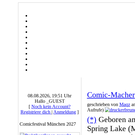
Comic-Macher
08.08.2026, 19:51 Uhr
Hallo _GUEST
geschrieben von
Maqz
am
[
Noch kein Account?
Aufrufe)
Registriere dich
|
Anmeldung
]
(*)
Geboren am
Comicfestival München 2027
Spring Lake (