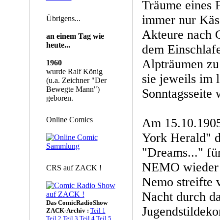
Träume eines 
immer nur Käse
Übrigens...
Akteure nach 
an einem Tag wie
heute...
dem Einschlafe
Alpträumen zu 
1960
wurde Ralf König
sie jeweils im 
(u.a. Zeichner "Der
Bewegte Mann")
Sonntagsseite 
geboren.
Online Comics
Am 15.10.190
York Herald" d
"Dreams..." fü
NEMO wieder a
CRS auf ZACK !
Nemo streifte 
Nacht durch da
Das ComicRadioShow
Jugendstildekor
ZACK-Archiv :
Teil 1
Teil 2
Teil 3
Teil 4
Teil 5