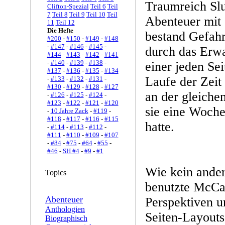
Traumreich Slu
Clifton-Spezial
Teil 6
Teil
7
Teil 8
Teil 9
Teil 10
Teil
Abenteuer mit 
11
Teil 12
Die Hefte
bestand Gefahr
#200
-
#150
-
#149
-
#148
-
#147
-
#146
-
#145
-
durch das Erwa
#144
-
#143
-
#142
-
#141
-
#140
-
#139
-
#138
-
einer jeden Sei
#137
-
#136
-
#135
-
#134
Laufe der Zeit
-
#133
-
#132
-
#131
-
#130
-
#129
-
#128
-
#127
an der gleichen
-
#126
-
#125
-
#124
-
#123
-
#122
-
#121
-
#120
sie eine Woche
-
10 Jahre Zack
-
#119
-
#118
-
#117
-
#116
-
#115
hatte.
-
#114
-
#113
-
#112
-
#111
-
#110
-
#109
-
#107
-
#84
-
#75
-
#64
-
#55
-
#46
-
SH #4
-
#9
-
#1
Wie kein ander
Topics
benutzte McCa
Abenteuer
Perspektiven u
Anthologien
Seiten-Layouts.
Biographisch