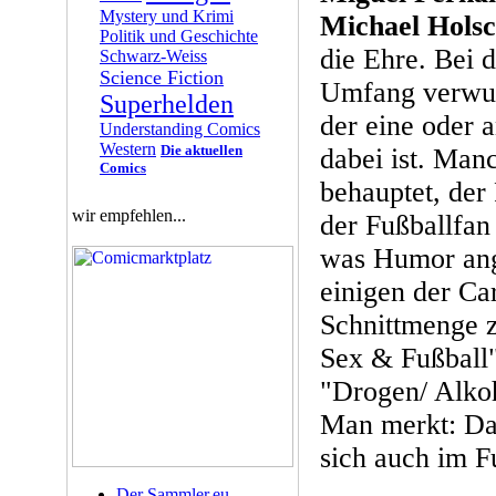
Mystery und Krimi
Michael Holsc
Politik und Geschichte
die Ehre. Bei d
Schwarz-Weiss
Science Fiction
Umfang verwund
Superhelden
der eine oder 
Understanding Comics
Western
Die aktuellen
dabei ist. Man
Comics
behauptet, der
wir empfehlen...
der Fußballfan s
was Humor ang
einigen der Car
Schnittmenge 
Sex & Fußball
"Drogen/ Alkoh
Man merkt: Das
sich auch im F
Der Sammler.eu