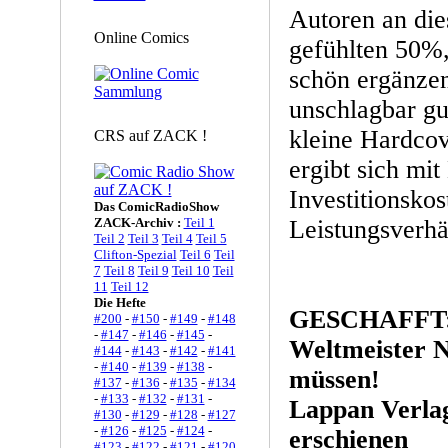
Autoren an die
Online Comics
gefühlten 50%,
schön ergänze
unschlagbar gu
kleine Hardcov
CRS auf ZACK !
ergibt sich mit
Investitionskos
Das ComicRadioShow
ZACK-Archiv :
Teil 1
Leistungsverhäl
Teil 2
Teil 3
Teil 4
Teil 5
Clifton-Spezial
Teil 6
Teil
7
Teil 8
Teil 9
Teil 10
Teil
11
Teil 12
Die Hefte
GESCHAFFT: 
#200
-
#150
-
#149
-
#148
-
#147
-
#146
-
#145
-
Weltmeister 
#144
-
#143
-
#142
-
#141
-
#140
-
#139
-
#138
-
müssen!
#137
-
#136
-
#135
-
#134
-
#133
-
#132
-
#131
-
Lappan Verl
#130
-
#129
-
#128
-
#127
-
#126
-
#125
-
#124
-
erschienen
#123
-
#122
-
#121
-
#120