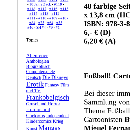
-
10 Jahre Zack
-
#119
-
48 farbige Se
#118
-
#117
-
#116
-
#115
x 13,8 cm (HC
-
#114
-
#113
-
#112
-
#111
-
#110
-
#109
-
#107
ISBN: 978-3-8
-
#84
-
#75
-
#64
-
#55
-
#46
-
SH #4
-
#9
-
#1
6,- € (D)
6,20 € (A)
Topics
Abenteuer
Anthologien
Biographisch
Computerspiele
Fußball! Cart
Die Disneys
Deutsch
Erotik
Fantasy
Film
und TV
Bei dieser imm
Frankobelgisch
Sammlung von 
Grusel und Horror
Humor und
Thema Fußball 
Cartoons
Independent
Cartoonisten
B
Kindercomics
Krieg
Mangas
Miguel Fernan
Kunst