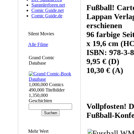
Sammlerforen.net
Fußball! Cart
Comic Guide.net
Lappan Verl
Comic Guide.de
erschienen
96 farbige Se
Silent Movies
x 19,6 cm (HC
Alle Filme
ISBN: 978-3-8
Grand Comic
9,95 € (D)
Database
10,30 € (A)
1,000,000 Comics
490,000 Titelbilder
1,350,000
Geschichten
Vollpfosten! 
Fußball-Konf
Mehr Wert