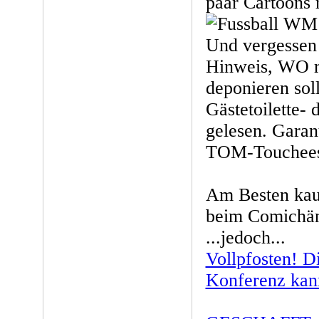
paar Cartoons 
Und vergessen 
Hinweis, WO m
deponieren sol
Gästetoilette- 
gelesen. Garan
TOM-Touchees 
Am Besten kau
beim Comichänd
...jedoch...
Vollpfosten! D
Konferenz kann