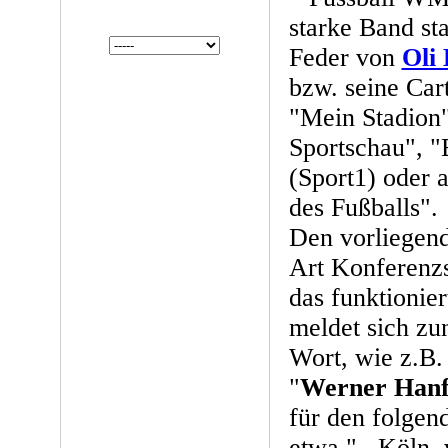
starke Band st
Feder von
Oli 
bzw. seine Car
"Mein Stadion
Sportschau", "
(Sport1) oder
des Fußballs".
Den vorliegend
Art Konferenzs
das funktionie
meldet sich zu
Wort, wie z.B.
"
Werner Han
für den folgen
etwa "...Köln,