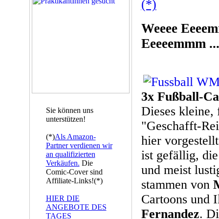
(*)
Weeee Eeeem
Eeeeemmm ...
3x Fußball-C
Dieses kleine, 
Sie können uns
unterstützen!
"Geschafft-Rei
(*)
Als Amazon-
hier vorgestell
Partner verdienen wir
ist gefällig, 
an qualifizierten
Verkäufen.
Die
und meist lusti
Comic-Cover sind
Affiliate-Links!(*)
stammen von
Cartoons und I
HIER DIE
ANGEBOTE DES
Fernandez
. D
TAGES