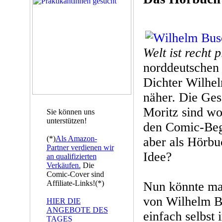
Welt ist recht p
norddeutschen
Dichter Wilhe
näher. Die Ge
Moritz sind woh
Sie können uns
unterstützen!
den Comic-Bege
(*)
Als Amazon-
aber als Hörbuc
Partner verdienen wir
Idee?
an qualifizierten
Verkäufen.
Die
Comic-Cover sind
Affiliate-Links!(*)
Nun könnte man
von Wilhelm B
HIER DIE
ANGEBOTE DES
einfach selbst 
TAGES