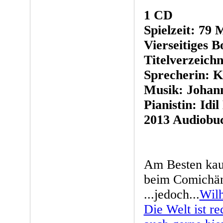
1 CD
Spielzeit: 79 
Vierseitiges B
Titelverzeichn
Sprecherin: K
Musik: Johan
Pianistin: Idil
2013 Audiobuc
Am Besten kau
beim Comichänd
...jedoch...
Wilh
Die Welt ist re