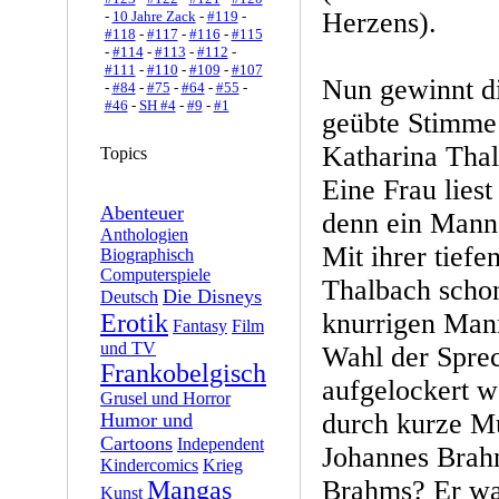
Herzens).
-
10 Jahre Zack
-
#119
-
#118
-
#117
-
#116
-
#115
-
#114
-
#113
-
#112
-
#111
-
#110
-
#109
-
#107
Nun gewinnt di
-
#84
-
#75
-
#64
-
#55
-
#46
-
SH #4
-
#9
-
#1
geübte Stimme 
Katharina Tha
Topics
Eine Frau lies
Abenteuer
denn ein Mann 
Anthologien
Mit ihrer tief
Biographisch
Computerspiele
Thalbach scho
Die Disneys
Deutsch
knurrigen Mann
Erotik
Fantasy
Film
und TV
Wahl der Sprec
Frankobelgisch
aufgelockert w
Grusel und Horror
durch kurze M
Humor und
Cartoons
Independent
Johannes Brah
Kindercomics
Krieg
Brahms? Er wa
Mangas
Kunst