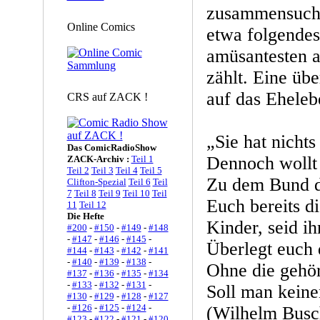
zusammensuche
Online Comics
etwa folgendes
amüsantesten 
zählt. Eine übe
auf das Eheleb
CRS auf ZACK !
„Sie hat nichts
Das ComicRadioShow
Dennoch wollt 
ZACK-Archiv :
Teil 1
Teil 2
Teil 3
Teil 4
Teil 5
Zu dem Bund d
Clifton-Spezial
Teil 6
Teil
7
Teil 8
Teil 9
Teil 10
Teil
Euch bereits d
11
Teil 12
Die Hefte
Kinder, seid i
#200
-
#150
-
#149
-
#148
-
#147
-
#146
-
#145
-
Überlegt euch 
#144
-
#143
-
#142
-
#141
-
#140
-
#139
-
#138
-
Ohne die gehör
#137
-
#136
-
#135
-
#134
-
#133
-
#132
-
#131
-
Soll man keine
#130
-
#129
-
#128
-
#127
-
#126
-
#125
-
#124
-
(Wilhelm Busch
#123
-
#122
-
#121
-
#120