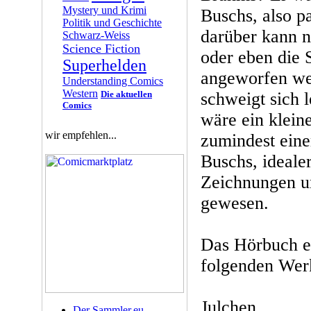
Mystery und Krimi
Buschs, also p
Politik und Geschichte
darüber kann n
Schwarz-Weiss
Science Fiction
oder eben die
Superhelden
angeworfen we
Understanding Comics
Western
Die aktuellen
schweigt sich l
Comics
wäre ein klein
wir empfehlen...
zumindest eine
Buschs, ideale
Zeichnungen un
gewesen.
Das Hörbuch e
folgenden Wer
Julchen
Der Sammler.eu