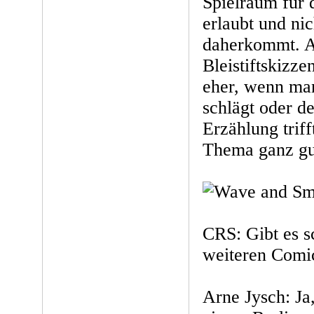
Spielraum für 
erlaubt und nic
daherkommt. A
Bleistiftskizze
eher, wenn man
schlägt oder d
Erzählung trif
Thema ganz gut
CRS: Gibt es 
weiteren Comi
Arne Jysch: Ja,