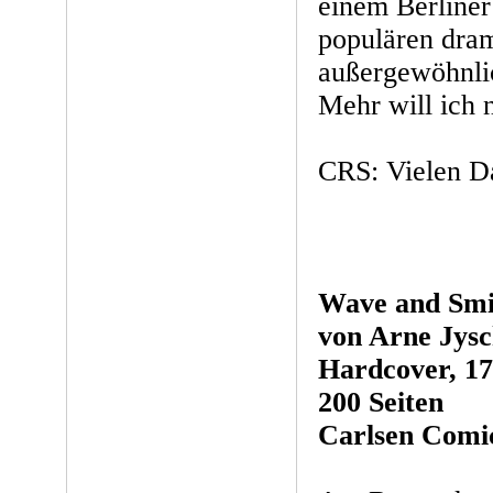
einem Berliner 
populären dra
außergewöhnlic
Mehr will ich n
CRS: Vielen Da
Wave and Smi
von Arne Jys
Hardcover, 17,
200 Seiten
Carlsen Comic