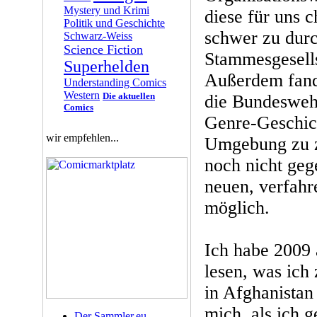
Mystery und Krimi
diese für uns 
Politik und Geschichte
schwer zu dur
Schwarz-Weiss
Science Fiction
Stammesgesellsc
Superhelden
Außerdem fand 
Understanding Comics
Western
Die aktuellen
die Bundeswehr
Comics
Genre-Geschich
wir empfehlen...
Umgebung zu z
noch nicht geg
neuen, verfahr
möglich.
Ich habe 2009 
lesen, was ic
in Afghanistan
mich, als ich
Der Sammler.eu