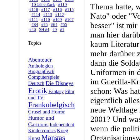
-
10 Jahre Zack
-
#119
-
Thema hatte, w
#118
-
#117
-
#116
-
#115
Nato" oder "Vo
-
#114
-
#113
-
#112
-
#111
-
#110
-
#109
-
#107
besser" ist mir
-
#84
-
#75
-
#64
-
#55
-
#46
-
SH #4
-
#9
-
#1
man hier darüb
kaum Literatur
Topics
mehr darüber 
Abenteuer
dann die Solda
Anthologien
Uniformen in 
Biographisch
Computerspiele
im Guerilla-Kr
Die Disneys
Deutsch
Erotik
schon: Was hat
Fantasy
Film
und TV
eigentlich alle
Frankobelgisch
neue Weltlage
Grusel und Horror
Humor und
2001? Und was 
Cartoons
Independent
wenn die politi
Kindercomics
Krieg
Mangas
Organisationsw
Kunst