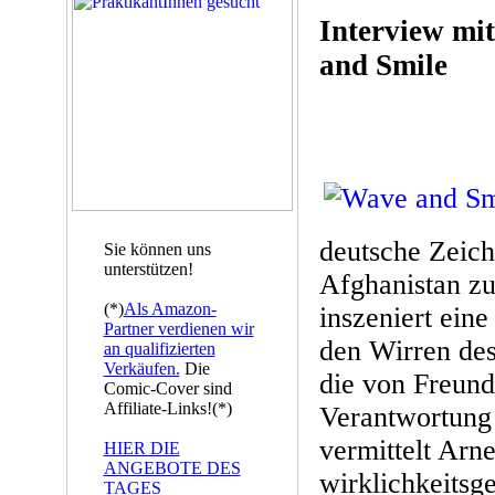
Interview mi
and Smile
deutsche Zeic
Sie können uns
unterstützen!
Afghanistan zu
(*)
Als Amazon-
inszeniert ein
Partner verdienen wir
den Wirren de
an qualifizierten
Verkäufen.
Die
die von Freund
Comic-Cover sind
Affiliate-Links!(*)
Verantwortung 
vermittelt Arn
HIER DIE
ANGEBOTE DES
wirklichkeitsg
TAGES