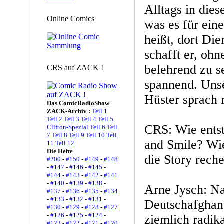
Alltags in die
Online Comics
was es für ein
heißt, dort Die
schafft er, ohn
belehrend zu se
CRS auf ZACK !
spannend. Uns
Hüster sprach 
Das ComicRadioShow
ZACK-Archiv :
Teil 1
Teil 2
Teil 3
Teil 4
Teil 5
CRS: Wie ents
Clifton-Spezial
Teil 6
Teil
7
Teil 8
Teil 9
Teil 10
Teil
and Smile? Wi
11
Teil 12
Die Hefte
die Story reche
#200
-
#150
-
#149
-
#148
-
#147
-
#146
-
#145
-
#144
-
#143
-
#142
-
#141
-
#140
-
#139
-
#138
-
Arne Jysch: N
#137
-
#136
-
#135
-
#134
-
#133
-
#132
-
#131
-
Deutschafghan
#130
-
#129
-
#128
-
#127
-
#126
-
#125
-
#124
-
ziemlich radik
#123
-
#122
-
#121
-
#120