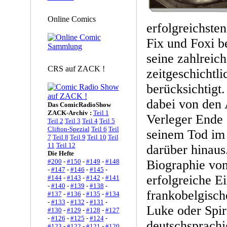
Online Comics
erfolgreichste
Fix und Foxi b
seine zahlreich
CRS auf ZACK !
zeitgeschichtl
berücksichtigt
dabei von den
Das ComicRadioShow
ZACK-Archiv :
Teil 1
Verleger Ende 
Teil 2
Teil 3
Teil 4
Teil 5
Clifton-Spezial
Teil 6
Teil
seinem Tod im
7
Teil 8
Teil 9
Teil 10
Teil
11
Teil 12
darüber hinaus.
Die Hefte
Biographie von
#200
-
#150
-
#149
-
#148
-
#147
-
#146
-
#145
-
erfolgreiche E
#144
-
#143
-
#142
-
#141
-
#140
-
#139
-
#138
-
frankobelgisch
#137
-
#136
-
#135
-
#134
-
#133
-
#132
-
#131
-
Luke oder Spir
#130
-
#129
-
#128
-
#127
-
#126
-
#125
-
#124
-
deutschsprachi
#123
-
#122
-
#121
-
#120