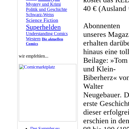
Mystery und Krimi
40 € (Ausland 
Politik und Geschichte
Schwarz-Weiss
Science Fiction
Abonnenten
Superhelden
unseres Magaz
Understanding Comics
Western
Die aktuellen
erhalten darüb
Comics
hinaus eine tol
wir empfehlen...
Beilage: »Tom
und Klein-
Biberherz« vo
Walter
Neugebauer. D
erste Geschich
dieser erfolgr
erschien in de
Der Sammler.eu