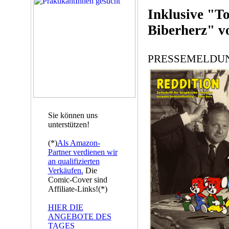
Inklusive "T
Biberherz" v
PRESSEMELDU
Sie können uns
unterstützen!
(*)
Als Amazon-
Partner verdienen wir
an qualifizierten
Verkäufen.
Die
Comic-Cover sind
Affiliate-Links!(*)
HIER DIE
ANGEBOTE DES
TAGES