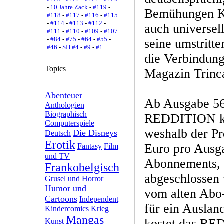
-
10 Jahre Zack
-
#119
-
Bemühungen Ka
#118
-
#117
-
#116
-
#115
-
#114
-
#113
-
#112
-
auch universel
#111
-
#110
-
#109
-
#107
-
#84
-
#75
-
#64
-
#55
-
seine umstritt
#46
-
SH #4
-
#9
-
#1
die Verbindun
Topics
Magazin Trinc
Abenteuer
Ab Ausgabe 56 
Anthologien
Biographisch
REDDITION kom
Computerspiele
weshalb der Pr
Die Disneys
Deutsch
Erotik
Euro pro Ausg
Fantasy
Film
und TV
Abonnements, 
Frankobelgisch
abgeschlossen 
Grusel und Horror
Humor und
vom alten Abo-
Cartoons
Independent
für ein Auslan
Kindercomics
Krieg
Mangas
kostet das R
Kunst