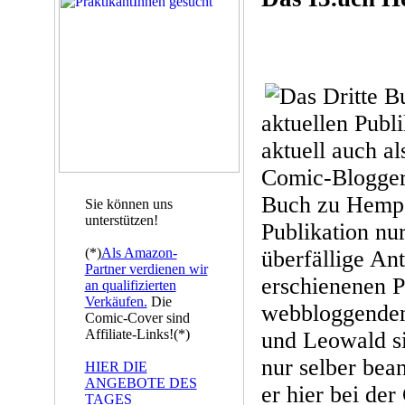
aktuellen Publi
aktuell auch al
Comic-Blogger 
Buch zu Hempe
Sie können uns
unterstützen!
Publikation nu
(*)
Als Amazon-
überfällige Ant
Partner verdienen wir
erschienenen P
an qualifizierten
Verkäufen.
Die
webbloggenden
Comic-Cover sind
Affiliate-Links!(*)
und Leowald si
nur selber bea
HIER DIE
ANGEBOTE DES
er hier bei de
TAGES