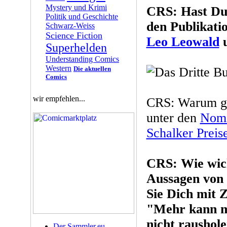
Mystery und Krimi
CRS: Hast Du 
Politik und Geschichte
den Publikati
Schwarz-Weiss
Science Fiction
Leo Leowald
Superhelden
Understanding Comics
Western
Die aktuellen
Comics
wir empfehlen...
CRS: Warum gl
unter den
Nomi
Schalker Preis
CRS: Wie wich
Aussagen von 
Sie Dich mit 
"Mehr kann m
nicht raushol
Der Sammler.eu