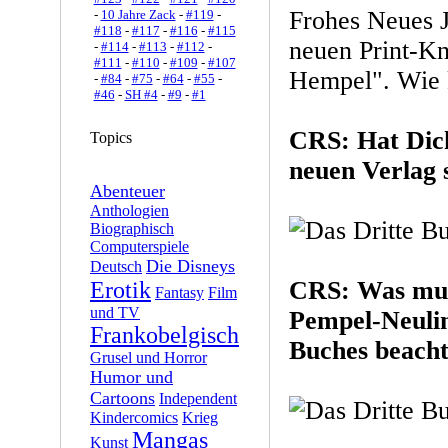
Frohes Neues J
-
10 Jahre Zack
-
#119
-
#118
-
#117
-
#116
-
#115
neuen Print-Kn
-
#114
-
#113
-
#112
-
#111
-
#110
-
#109
-
#107
Hempel". Wie 
-
#84
-
#75
-
#64
-
#55
-
#46
-
SH #4
-
#9
-
#1
CRS: Hat Dic
Topics
neuen Verlag 
Abenteuer
Anthologien
Biographisch
Computerspiele
Die Disneys
Deutsch
CRS: Was mus
Erotik
Fantasy
Film
und TV
Pempel-Neulin
Frankobelgisch
Buches beach
Grusel und Horror
Humor und
Cartoons
Independent
Kindercomics
Krieg
Mangas
Kunst