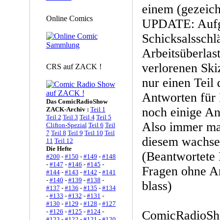
einem (gezeich
Online Comics
UPDATE: Aufg
Schicksalsschl
Arbeitsüberlas
verlorenen Ski
CRS auf ZACK !
nur einen Teil
Antworten für 
Das ComicRadioShow
noch einige An
ZACK-Archiv :
Teil 1
Teil 2
Teil 3
Teil 4
Teil 5
Also immer mal
Clifton-Spezial
Teil 6
Teil
7
Teil 8
Teil 9
Teil 10
Teil
diesem wachsen
11
Teil 12
Die Hefte
(Beantwortete 
#200
-
#150
-
#149
-
#148
-
#147
-
#146
-
#145
-
Fragen ohne A
#144
-
#143
-
#142
-
#141
-
#140
-
#139
-
#138
-
blass)
#137
-
#136
-
#135
-
#134
-
#133
-
#132
-
#131
-
#130
-
#129
-
#128
-
#127
-
#126
-
#125
-
#124
-
ComicRadioSho
#123
-
#122
-
#121
-
#120