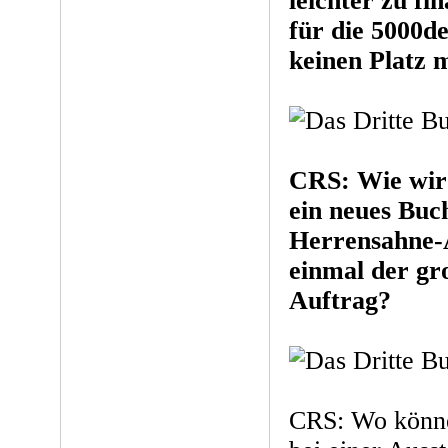
leichter zu fi
für die 5000de
keinen Platz 
CRS: Wie wird
ein neues Buch
Herrensahne-A
einmal der gr
Auftrag?
CRS: Wo könne