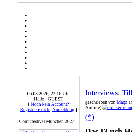
Interviews
:
Til
06.08.2026, 22:16 Uhr
Hallo _GUEST
geschrieben von
Maqz
am
[
Noch kein Account?
Aufrufe)
Registriere dich
|
Anmeldung
]
(*)
Comicfestival München 2027
Das I3.uch H