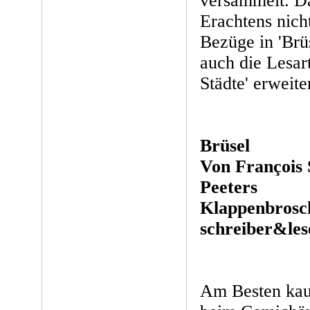
versammelt. D
Erachtens nicht
Bezüge in 'Brü
auch die Lesar
Städte' erweiter
Brüsel
Von François 
Peeters
Klappenbrosch
schreiber&les
Am Besten kau