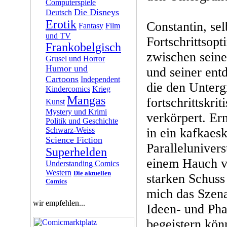
Computerspiele
Die Disneys
Deutsch
Erotik
Constantin, sel
Fantasy
Film
und TV
Fortschrittsop
Frankobelgisch
zwischen sein
Grusel und Horror
Humor und
und seiner ent
Cartoons
Independent
die den Unterg
Kindercomics
Krieg
Mangas
fortschrittskr
Kunst
Mystery und Krimi
verkörpert. Ern
Politik und Geschichte
Schwarz-Weiss
in ein kafkaes
Science Fiction
Paralleluniver
Superhelden
einem Hauch v
Understanding Comics
Western
Die aktuellen
starken Schuss
Comics
mich das Szena
wir empfehlen...
Ideen- und Pha
begeistern kön