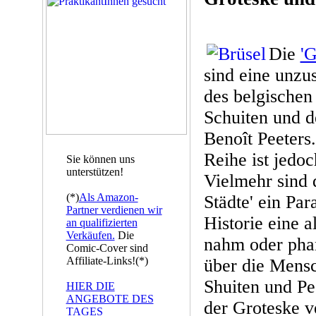
Die
'G
sind eine unz
des belgischen
Schuiten und d
Benoît Peeters.
Reihe ist jedoc
Sie können uns
unterstützen!
Vielmehr sind 
(*)
Als Amazon-
Städte' ein Par
Partner verdienen wir
Historie eine a
an qualifizierten
Verkäufen.
Die
nahm oder phan
Comic-Cover sind
Affiliate-Links!(*)
über die Mens
Shuiten und Pe
HIER DIE
ANGEBOTE DES
der Groteske v
TAGES