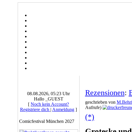
Rezensionen
:
B
08.08.2026, 05:23 Uhr
Hallo _GUEST
geschrieben von
M.Behri
[
Noch kein Account?
Aufrufe)
Registriere dich
|
Anmeldung
]
(*)
Comicfestival München 2027
Groteske und