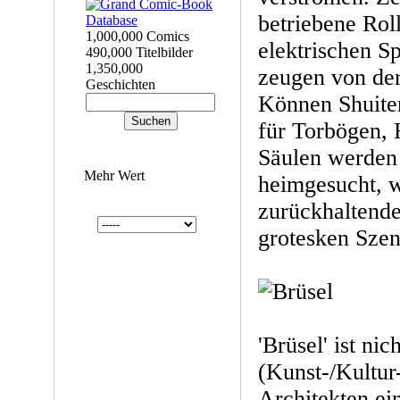
betriebene Rol
1,000,000 Comics
elektrischen S
490,000 Titelbilder
1,350,000
zeugen von de
Geschichten
Können Shuiten
für Torbögen, 
Säulen werden
Mehr Wert
heimgesucht, w
zurückhaltende
grotesken Szen
'Brüsel' ist nic
(Kunst-/Kultur
Architekten ei