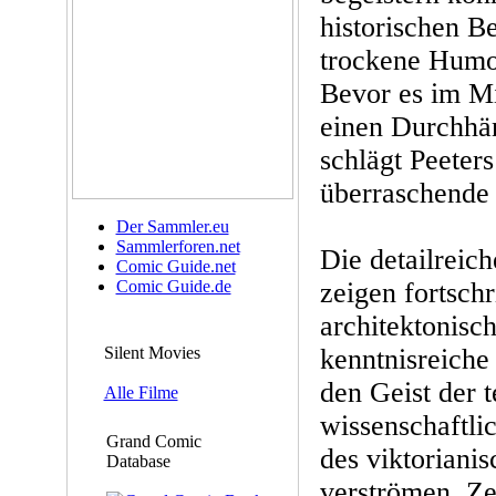
historischen B
trockene Humor
Bevor es im Mi
einen Durchhän
schlägt Peeters
überraschende
Der Sammler.eu
Sammlerforen.net
Die detailreic
Comic Guide.net
Comic Guide.de
zeigen fortschr
architektonisc
Silent Movies
kenntnisreiche
den Geist der 
Alle Filme
wissenschaftl
Grand Comic
des viktorianis
Database
verströmen. Z