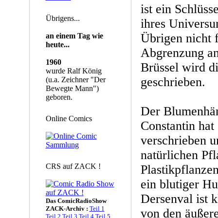
ist ein Schlüs
Übrigens...
ihres Universum
Übrigen nicht f
an einem Tag wie
heute...
Abgrenzung an 
1960
Brüssel wird di
wurde Ralf König
geschrieben.
(u.a. Zeichner "Der
Bewegte Mann")
geboren.
Der Blumenhän
Online Comics
Constantin hat 
verschrieben un
natürlichen Pf
CRS auf ZACK !
Plastikpflanze
ein blutiger Hu
Dersenval ist k
Das ComicRadioShow
ZACK-Archiv :
Teil 1
von den äußer
Teil 2
Teil 3
Teil 4
Teil 5