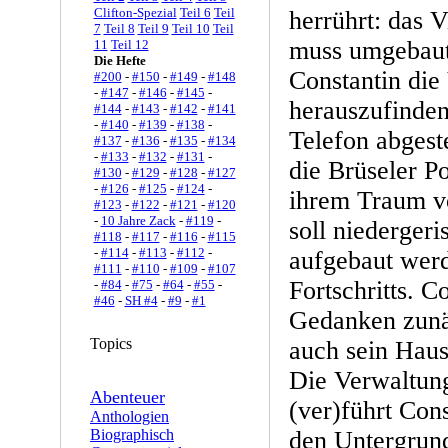
Clifton-Spezial
Teil 6
Teil
herrührt: das V
7
Teil 8
Teil 9
Teil 10
Teil
muss umgebau
11
Teil 12
Die Hefte
Constantin die
#200
-
#150
-
#149
-
#148
-
#147
-
#146
-
#145
-
herauszufinde
#144
-
#143
-
#142
-
#141
-
#140
-
#139
-
#138
-
Telefon abgest
#137
-
#136
-
#135
-
#134
-
#133
-
#132
-
#131
-
die Brüseler P
#130
-
#129
-
#128
-
#127
-
#126
-
#125
-
#124
-
ihrem Traum vo
#123
-
#122
-
#121
-
#120
-
10 Jahre Zack
-
#119
-
soll niederger
#118
-
#117
-
#116
-
#115
-
#114
-
#113
-
#112
-
aufgebaut werd
#111
-
#110
-
#109
-
#107
Fortschritts. C
-
#84
-
#75
-
#64
-
#55
-
#46
-
SH #4
-
#9
-
#1
Gedanken zunä
Topics
auch sein Haus
Die Verwaltung
Abenteuer
(ver)führt Cons
Anthologien
Biographisch
den Untergrun