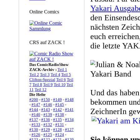
Yakari Ausgab
Online Comics
den Einsendesc
nächsten Zeich
euch erreichen
CRS auf ZACK !
die letzte YA
Das ComicRadioShow
ZACK-Archiv :
Teil 1
Teil 2
Teil 3
Teil 4
Teil 5
Clifton-Spezial
Teil 6
Teil
7
Teil 8
Teil 9
Teil 10
Teil
11
Teil 12
Und das haben
Die Hefte
#200
-
#150
-
#149
-
#148
bekommen und 
-
#147
-
#146
-
#145
-
ZeichnerIn gew
#144
-
#143
-
#142
-
#141
-
#140
-
#139
-
#138
-
#137
-
#136
-
#135
-
#134
-
#133
-
#132
-
#131
-
#130
-
#129
-
#128
-
#127
-
#126
-
#125
-
#124
-
Sie können un
#123
-
#122
-
#121
-
#120