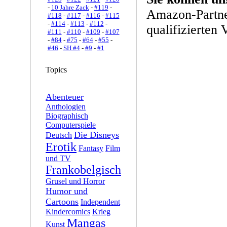
-
10 Jahre Zack
-
#119
-
Amazon-Partne
#118
-
#117
-
#116
-
#115
-
#114
-
#113
-
#112
-
qualifizierten 
#111
-
#110
-
#109
-
#107
-
#84
-
#75
-
#64
-
#55
-
#46
-
SH #4
-
#9
-
#1
Topics
Abenteuer
Anthologien
Biographisch
Computerspiele
Die Disneys
Deutsch
Erotik
Fantasy
Film
und TV
Frankobelgisch
Grusel und Horror
Humor und
Cartoons
Independent
Kindercomics
Krieg
Mangas
Kunst