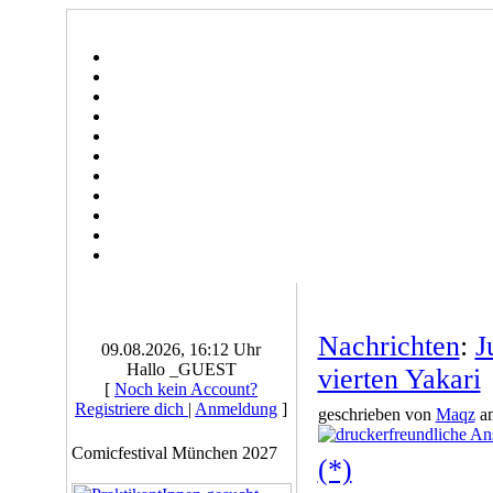
Nachrichten
:
J
09.08.2026, 16:12 Uhr
Hallo _GUEST
vierten Yakari
[
Noch kein Account?
Registriere dich
|
Anmeldung
]
geschrieben von
Maqz
am
Comicfestival München 2027
(*)