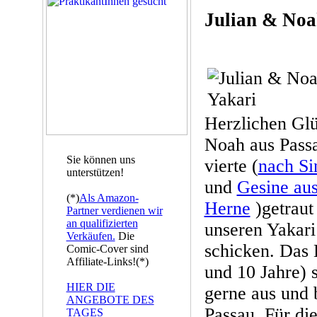
Julian & Noa
Herzlichen Gl
Noah aus Passa
Sie können uns
vierte (
nach Si
unterstützen!
und
Gesine aus
(*)
Als Amazon-
Herne
)getraut
Partner verdienen wir
an qualifizierten
unseren Yakar
Verkäufen.
Die
schicken. Das 
Comic-Cover sind
Affiliate-Links!(*)
und 10 Jahre) s
HIER DIE
gerne aus und 
ANGEBOTE DES
Passau. Für die
TAGES