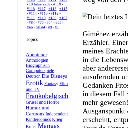
-
10 Jahre Zack
-
#119
-
#118
-
#117
-
#116
-
#115
-
#114
-
#113
-
#112
-
#111
-
#110
-
#109
-
#107
-
#84
-
#75
-
#64
-
#55
-
#46
-
SH #4
-
#9
-
#1
Giménez erzähl
Topics
Erzähler. Einer
meines Eracht
Abenteuer
in die Lebenswe
Anthologien
Biographisch
aber andererse
Computerspiele
ausufernden un
Die Disneys
Deutsch
Erotik
Fantasy
Film
Gedanken Fito
und TV
in diesem Fall
Frankobelgisch
mehr gewesen
Grusel und Horror
Humor und
Ausganspunkt d
Cartoons
Independent
erscheint, entp
Kindercomics
Krieg
Mangas
Kunst