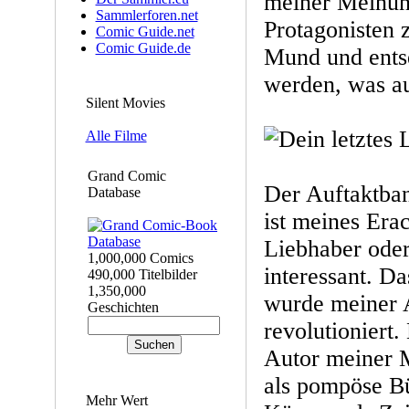
meiner Meinung
Sammlerforen.net
Protagonisten 
Comic Guide.net
Comic Guide.de
Mund und entse
werden, was au
Silent Movies
Alle Filme
Grand Comic
Der Auftaktban
Database
ist meines Era
Liebhaber ode
1,000,000 Comics
interessant. D
490,000 Titelbilder
1,350,000
wurde meiner A
Geschichten
revolutioniert
Autor meiner M
als pompöse Bü
Mehr Wert