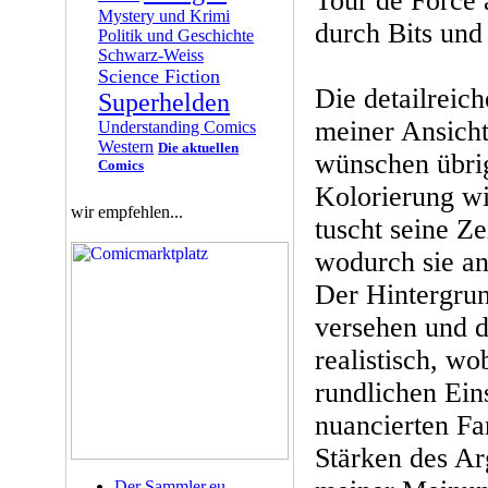
Tour de Force 
Mystery und Krimi
durch Bits und
Politik und Geschichte
Schwarz-Weiss
Science Fiction
Die detailreic
Superhelden
meiner Ansicht
Understanding Comics
Western
Die aktuellen
wünschen übri
Comics
Kolorierung wi
wir empfehlen...
tuscht seine Z
wodurch sie an
Der Hintergrund
versehen und d
realistisch, wo
rundlichen Ein
nuancierten Fa
Stärken des Arg
Der Sammler.eu