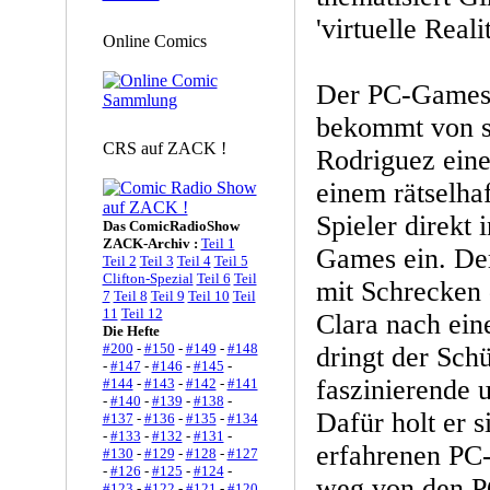
'virtuelle Real
Online Comics
Der PC-Games-
bekommt von s
CRS auf ZACK !
Rodriguez ein
einem rätselhaf
Spieler direkt 
Das ComicRadioShow
ZACK-Archiv :
Teil 1
Games ein. Der
Teil 2
Teil 3
Teil 4
Teil 5
Clifton-Spezial
Teil 6
Teil
mit Schrecken 
7
Teil 8
Teil 9
Teil 10
Teil
11
Teil 12
Clara nach ein
Die Hefte
#200
-
#150
-
#149
-
#148
dringt der Schü
-
#147
-
#146
-
#145
-
faszinierende 
#144
-
#143
-
#142
-
#141
-
#140
-
#139
-
#138
-
Dafür holt er s
#137
-
#136
-
#135
-
#134
-
#133
-
#132
-
#131
-
erfahrenen PC-
#130
-
#129
-
#128
-
#127
-
#126
-
#125
-
#124
-
weg von den P
#123
-
#122
-
#121
-
#120