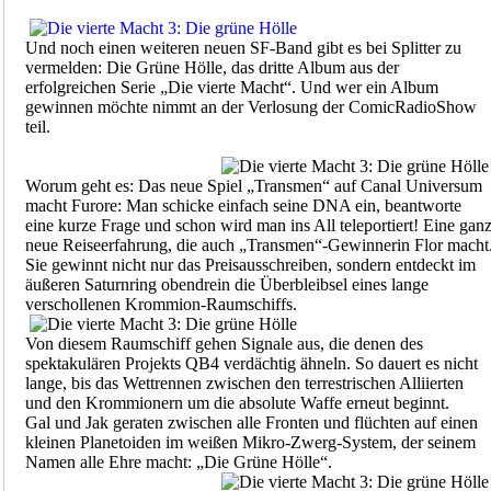
Und noch einen weiteren neuen SF-Band gibt es bei Splitter zu
vermelden: Die Grüne Hölle, das dritte Album aus der
erfolgreichen Serie „Die vierte Macht“. Und wer ein Album
gewinnen möchte nimmt an der Verlosung der ComicRadioShow
teil.
Worum geht es: Das neue Spiel „Transmen“ auf Canal Universum
macht Furore: Man schicke einfach seine DNA ein, beantworte
eine kurze Frage und schon wird man ins All teleportiert! Eine gan
neue Reiseerfahrung, die auch „Transmen“-Gewinnerin Flor macht
Sie gewinnt nicht nur das Preisausschreiben, sondern entdeckt im
äußeren Saturnring obendrein die Überbleibsel eines lange
verschollenen Krommion-Raumschiffs.
Von diesem Raumschiff gehen Signale aus, die denen des
spektakulären Projekts QB4 verdächtig ähneln. So dauert es nicht
lange, bis das Wettrennen zwischen den terrestrischen Alliierten
und den Krommionern um die absolute Waffe erneut beginnt.
Gal und Jak geraten zwischen alle Fronten und flüchten auf einen
kleinen Planetoiden im weißen Mikro-Zwerg-System, der seinem
Namen alle Ehre macht: „Die Grüne Hölle“.