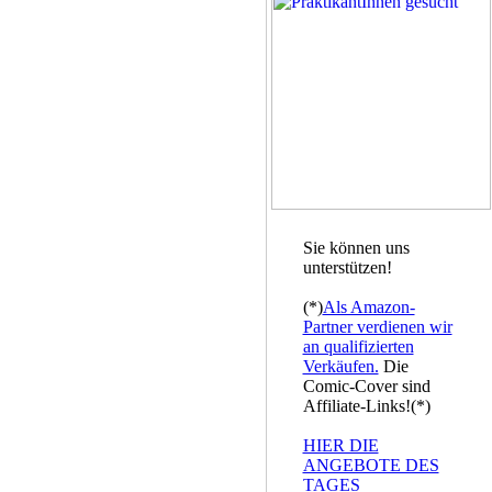
Sie können uns
unterstützen!
(*)
Als Amazon-
Partner verdienen wir
an qualifizierten
Verkäufen.
Die
Comic-Cover sind
Affiliate-Links!(*)
HIER DIE
ANGEBOTE DES
TAGES