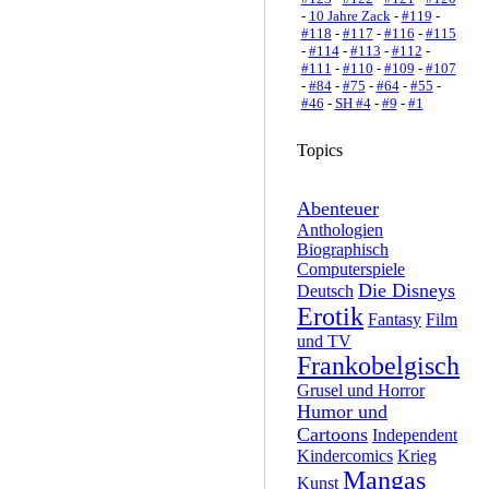
-
10 Jahre Zack
-
#119
-
#118
-
#117
-
#116
-
#115
-
#114
-
#113
-
#112
-
#111
-
#110
-
#109
-
#107
-
#84
-
#75
-
#64
-
#55
-
#46
-
SH #4
-
#9
-
#1
Topics
Abenteuer
Anthologien
Biographisch
Computerspiele
Die Disneys
Deutsch
Erotik
Fantasy
Film
und TV
Frankobelgisch
Grusel und Horror
Humor und
Cartoons
Independent
Kindercomics
Krieg
Mangas
Kunst