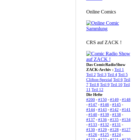
Online Comics
CRS auf ZACK !
Das ComicRadioShow
ZACK-Archiv :
Teil 1
Teil 2
Teil 3
Teil 4
Teil 5
Clifton-Spezial
Teil 6
Teil
7
Teil 8
Teil 9
Teil 10
Teil
11
Teil 12
Die Hefte
#200
-
#150
-
#149
-
#148
-
#147
-
#146
-
#145
-
#144
-
#143
-
#142
-
#141
-
#140
-
#139
-
#138
-
#137
-
#136
-
#135
-
#134
-
#133
-
#132
-
#131
-
#130
-
#129
-
#128
-
#127
-
#126
-
#125
-
#124
-
#123
-
#122
-
#121
-
#120