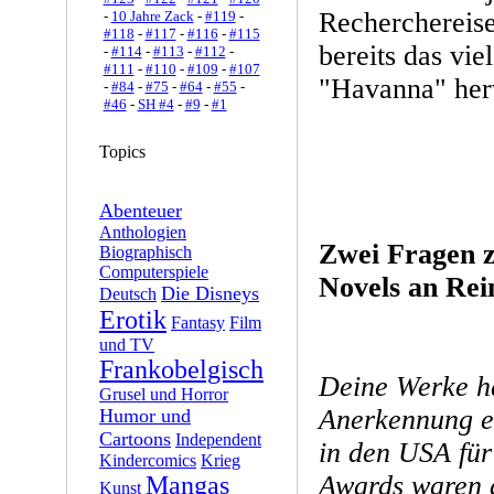
Recherchereise
-
10 Jahre Zack
-
#119
-
#118
-
#117
-
#116
-
#115
bereits das vie
-
#114
-
#113
-
#112
-
#111
-
#110
-
#109
-
#107
"Havanna" her
-
#84
-
#75
-
#64
-
#55
-
#46
-
SH #4
-
#9
-
#1
Topics
Abenteuer
Anthologien
Zwei Fragen 
Biographisch
Computerspiele
Novels an Rei
Die Disneys
Deutsch
Erotik
Fantasy
Film
und TV
Frankobelgisch
Deine Werke ha
Grusel und Horror
Anerkennung e
Humor und
Cartoons
Independent
in den USA für
Kindercomics
Krieg
Awards waren d
Mangas
Kunst