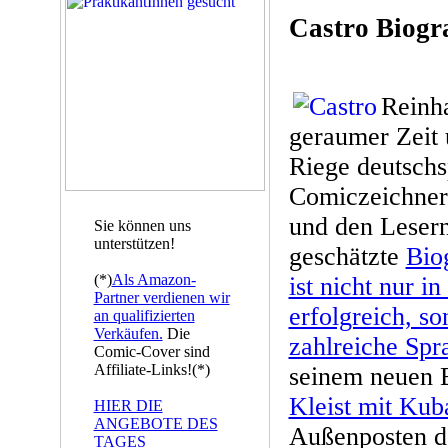
Castro Biogr
Reinha
geraumer Zeit u
Riege deutschs
Comiczeichner.
und den Leser
Sie können uns
unterstützen!
geschätzte
Bio
(*)
Als Amazon-
ist nicht nur i
Partner verdienen wir
erfolgreich, s
an qualifizierten
Verkäufen.
Die
zahlreiche Spr
Comic-Cover sind
Affiliate-Links!(*)
seinem neuen B
Kleist mit Kub
HIER DIE
ANGEBOTE DES
Außenposten de
TAGES