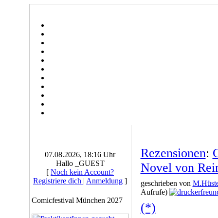
Rezensionen
:
C
07.08.2026, 18:16 Uhr
Hallo _GUEST
Novel von Rein
[
Noch kein Account?
Registriere dich
|
Anmeldung
]
geschrieben von
M.Hüste
Aufrufe)
Comicfestival München 2027
(*)