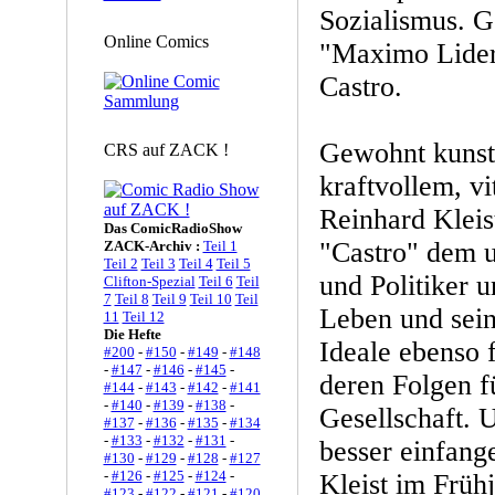
Sozialismus. G
Online Comics
"Maximo Lider"
Castro.
Gewohnt kunstv
CRS auf ZACK !
kraftvollem, vi
Reinhard Kleist
Das ComicRadioShow
"Castro" dem u
ZACK-Archiv :
Teil 1
Teil 2
Teil 3
Teil 4
Teil 5
und Politiker 
Clifton-Spezial
Teil 6
Teil
7
Teil 8
Teil 9
Teil 10
Teil
Leben und sein
11
Teil 12
Die Hefte
Ideale ebenso f
#200
-
#150
-
#149
-
#148
-
#147
-
#146
-
#145
-
deren Folgen f
#144
-
#143
-
#142
-
#141
-
#140
-
#139
-
#138
-
Gesellschaft. 
#137
-
#136
-
#135
-
#134
-
#133
-
#132
-
#131
-
besser einfang
#130
-
#129
-
#128
-
#127
-
#126
-
#125
-
#124
-
Kleist im Früh
#123
-
#122
-
#121
-
#120