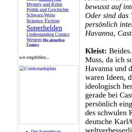
Mystery und Krimi
bewusst auf in
Politik und Geschichte
Oder sind das 
Schwarz-Weiss
Science Fiction
persönlich int
Superhelden
Havanna, Cas
Understanding Comics
Western
Die aktuellen
Comics
Kleist:
Beides.
wir empfehlen...
Muss, da ich so
Havanna und da
waren Ideen, d
ideologisch he
gerade bei Cast
persönlich eing
des schwulen R
deutsche Karl/
weltverbesserl
Der Sammler.eu