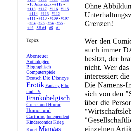
Ohne Abbildung
-
10 Jahre Zack
-
#119
-
#118
-
#117
-
#116
-
#115
Unterhaltungsw
-
#114
-
#113
-
#112
-
#111
-
#110
-
#109
-
#107
Grenzen!
-
#84
-
#75
-
#64
-
#55
-
#46
-
SH #4
-
#9
-
#1
Wer den Comic
Topics
auch immer D
Abenteuer
besitzt, der br
Anthologien
nicht. Wer das
Biographisch
Computerspiele
interessiert di
Die Disneys
Deutsch
Die Namens-In
Erotik
Fantasy
Film
und TV
sich von den "
Frankobelgisch
über die Perso
Grusel und Horror
"Wirtschaftsle
Humor und
Cartoons
Independent
"Gesellschaftl
Kindercomics
Krieg
einzelnen Artik
Mangas
Kunst