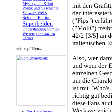
Mystery und Krimi
mit den Grafitt
Politik und Geschichte
der interessier
Schwarz-Weiss
Science Fiction
("Fips") erfähr
Superhelden
("Molli") trei
Understanding Comics
Western
Die aktuellen
42/2 [3/5] an 
Comics
italienischen E
wir empfehlen...
Also, wer dami
und wem der E
einzelnen Gesc
um die Charakt
ist mit "Who's
richtig gut bed
diese Fans auc
Werksverzeich
Der Sammler.eu