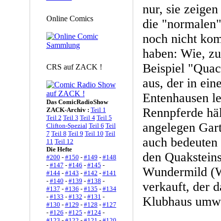
nur, sie zeigen
Online Comics
die "normalen"
noch nicht kom
haben: Wie, zu
Beispiel "Quac
CRS auf ZACK !
aus, der in ein
Entenhausen l
Das ComicRadioShow
Rennpferde häl
ZACK-Archiv :
Teil 1
Teil 2
Teil 3
Teil 4
Teil 5
angelegen Gar
Clifton-Spezial
Teil 6
Teil
7
Teil 8
Teil 9
Teil 10
Teil
auch bedeuten 
11
Teil 12
Die Hefte
den Quakstein
#200
-
#150
-
#149
-
#148
-
#147
-
#146
-
#145
-
Wundermild (W
#144
-
#143
-
#142
-
#141
-
#140
-
#139
-
#138
-
verkauft, der 
#137
-
#136
-
#135
-
#134
-
#133
-
#132
-
#131
-
Klubhaus umwa
#130
-
#129
-
#128
-
#127
-
#126
-
#125
-
#124
-
#123
-
#122
-
#121
-
#120