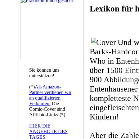
Lexikon für 
Und wi
Barks-Hardcor
Who in Entenha
über 1500 Eint
Sie können uns
unterstützen!
900 Abbildung
(*)
Als Amazon-
Entenhausener 
Partner verdienen wir
kompletteste 
an qualifizierten
Verkäufen.
Die
eingefleischte
Comic-Cover sind
Affiliate-Links!(*)
Kindern!
HIER DIE
ANGEBOTE DES
Aber die Zahle
TAGES