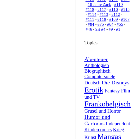
-
10 Jahre Zack
-
#119
-
#118
-
#117
-
#116
-
#115
-
#114
-
#113
-
#112
-
#111
-
#110
-
#109
-
#107
-
#84
-
#75
-
#64
-
#55
-
#46
-
SH #4
-
#9
-
#1
Topics
Abenteuer
Anthologien
Biographisch
Computerspiele
Die Disneys
Deutsch
Erotik
Fantasy
Film
und TV
Frankobelgisch
Grusel und Horror
Humor und
Cartoons
Independent
Kindercomics
Krieg
Mangas
Kunst