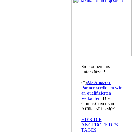
Sie können uns
unterstützen!
(*)
Als Amazon-
Partner verdienen wir
an qualifizierten
Verkäufen.
Die
Comic-Cover sind
Affiliate-Links!(*)
HIER DIE
ANGEBOTE DES
TAGES