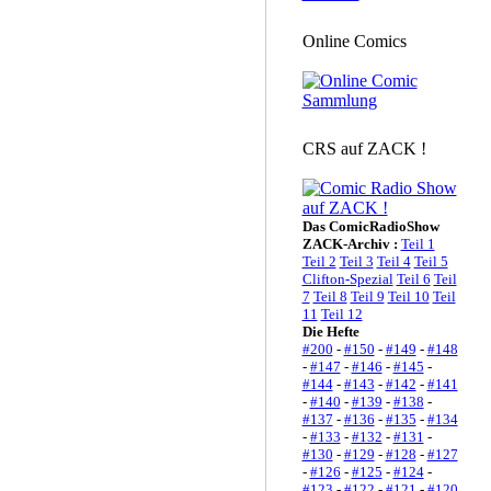
Online Comics
CRS auf ZACK !
Das ComicRadioShow
ZACK-Archiv :
Teil 1
Teil 2
Teil 3
Teil 4
Teil 5
Clifton-Spezial
Teil 6
Teil
7
Teil 8
Teil 9
Teil 10
Teil
11
Teil 12
Die Hefte
#200
-
#150
-
#149
-
#148
-
#147
-
#146
-
#145
-
#144
-
#143
-
#142
-
#141
-
#140
-
#139
-
#138
-
#137
-
#136
-
#135
-
#134
-
#133
-
#132
-
#131
-
#130
-
#129
-
#128
-
#127
-
#126
-
#125
-
#124
-
#123
-
#122
-
#121
-
#120