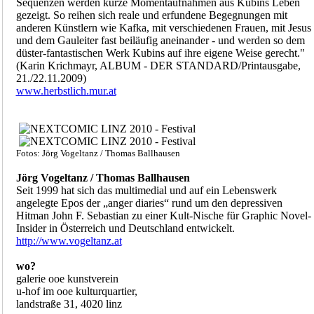
Sequenzen werden kurze Momentaufnahmen aus Kubins Leben
gezeigt. So reihen sich reale und erfundene Begegnungen mit
anderen Künstlern wie Kafka, mit verschiedenen Frauen, mit Jesus
und dem Gauleiter fast beiläufig aneinander - und werden so dem
düster-fantastischen Werk Kubins auf ihre eigene Weise gerecht."
(Karin Krichmayr, ALBUM - DER STANDARD/Printausgabe,
21./22.11.2009)
www.herbstlich.mur.at
Fotos: Jörg Vogeltanz / Thomas Ballhausen
Jörg Vogeltanz / Thomas Ballhausen
Seit 1999 hat sich das multimedial und auf ein Lebenswerk
angelegte Epos der „anger diaries“ rund um den depressiven
Hitman John F. Sebastian zu einer Kult-Nische für Graphic Novel-
Insider in Österreich und Deutschland entwickelt.
http://www.vogeltanz.at
wo?
galerie ooe kunstverein
u-hof im ooe kulturquartier,
landstraße 31, 4020 linz