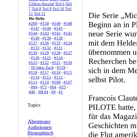
Clifton-Spezial
Teil 6
Teil
7
Teil 8
Teil 9
Teil 10
Teil
Die Serie „Mi
11
Teil 12
Die Hefte
Beginn an in P
#200
-
#150
-
#149
-
#148
-
#147
-
#146
-
#145
-
neue Serie wur
#144
-
#143
-
#142
-
#141
-
#140
-
#139
-
#138
-
mit dem Helde
#137
-
#136
-
#135
-
#134
-
#133
-
#132
-
#131
-
übernommen u
#130
-
#129
-
#128
-
#127
-
#126
-
#125
-
#124
-
Recherchen bet
#123
-
#122
-
#121
-
#120
-
10 Jahre Zack
-
#119
-
sich in dem Me
#118
-
#117
-
#116
-
#115
-
#114
-
#113
-
#112
-
selbst Pilot.
#111
-
#110
-
#109
-
#107
-
#84
-
#75
-
#64
-
#55
-
#46
-
SH #4
-
#9
-
#1
Francois Claut
Topics
PILOTE hatte,
für das Magazi
Abenteuer
Geschichten mu
Anthologien
Biographisch
die Flut ameri