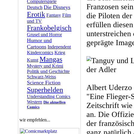
Computerspiele
Franzosen sein
Die Disneys
Deutsch
Erotik
die Piloten der
Fantasy
Film
und TV
erfüllen diese
Frankobelgisch
unterstreichen
Grusel und Horror
Humor und
geprägte Image
Cartoons
Independent
Kindercomics
Krieg
Mangas
Kunst
Mystery und Krimi
Politik und Geschichte
Schwarz-Weiss
Science Fiction
Albert Uderzo 
Superhelden
"Eine Flieger-S
Understanding Comics
Western
Die aktuellen
Zeitschrift wi
Comics
an. Die Offizi
wir empfehlen...
der französisc
ganz natürlich 