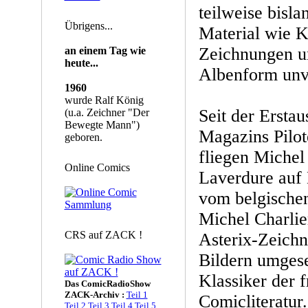
teilweise bisl
Übrigens...
Material wie K
Zeichnungen un
an einem Tag wie
heute...
Albenform unve
1960
wurde Ralf König
Seit der Ersta
(u.a. Zeichner "Der
Bewegte Mann")
Magazins Pilo
geboren.
fliegen Michel
Online Comics
Laverdure auf 
vom belgische
Michel Charlie
CRS auf ZACK !
Asterix-Zeichn
Bildern umgeset
Klassiker der 
Das ComicRadioShow
ZACK-Archiv :
Teil 1
Comicliteratur.
Teil 2
Teil 3
Teil 4
Teil 5