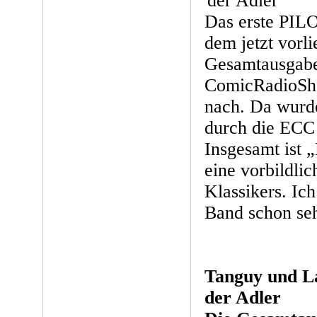
Das erste PIL
dem jetzt vorl
Gesamtausgabe e
ComicRadioSho
nach. Da wurde
durch die ECC
Insgesamt ist 
eine vorbildlic
Klassikers. Ich
Band schon seh
Tanguy und La
der Adler