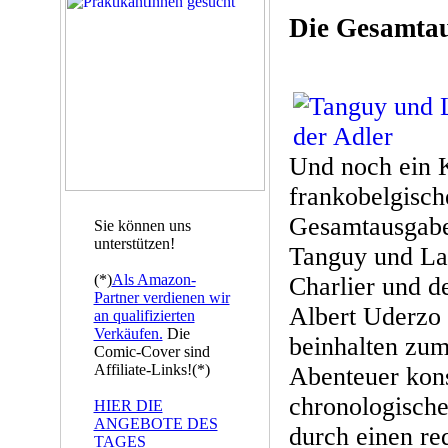
Die Gesamta
Und noch ein K
frankobelgisch
Gesamtausgabe
Sie können uns
unterstützen!
Tanguy und La
(*)
Als Amazon-
Charlier und d
Partner verdienen wir
Albert Uderzo 
an qualifizierten
Verkäufen.
Die
beinhalten zum
Comic-Cover sind
Affiliate-Links!(*)
Abenteuer kon
chronologische
HIER DIE
ANGEBOTE DES
durch einen re
TAGES