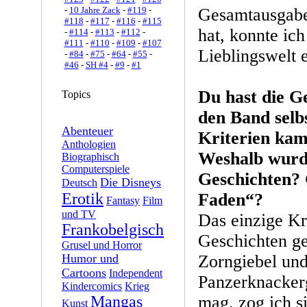
-
10 Jahre Zack
-
#119
-
Gesamtausgabe
#118
-
#117
-
#116
-
#115
hat, konnte ic
-
#114
-
#113
-
#112
-
#111
-
#110
-
#109
-
#107
Lieblingswelt 
-
#84
-
#75
-
#64
-
#55
-
#46
-
SH #4
-
#9
-
#1
Du hast die G
Topics
den Band selb
Abenteuer
Kriterien ka
Anthologien
Weshalb wurde
Biographisch
Computerspiele
Geschichten? 
Die Disneys
Deutsch
Erotik
Faden“?
Fantasy
Film
und TV
Das einzige Kr
Frankobelgisch
Geschichten ge
Grusel und Horror
Humor und
Zorngiebel un
Cartoons
Independent
Panzerknackerg
Kindercomics
Krieg
Mangas
mag, zog ich s
Kunst