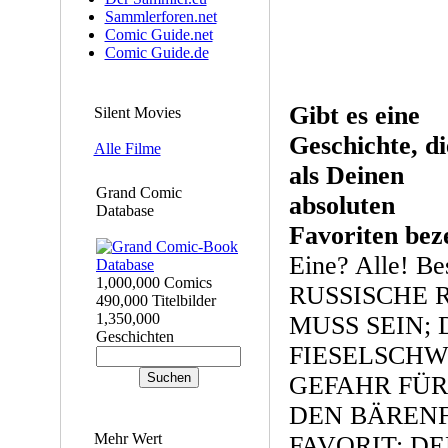
Sammlerforen.net
Comic Guide.net
Comic Guide.de
Gibt es eine
Silent Movies
Geschichte, d
Alle Filme
als Deinen
Grand Comic
absoluten
Database
Favoriten bez
Eine? Alle! B
1,000,000 Comics
RUSSISCHE 
490,000 Titelbilder
1,350,000
MUSS SEIN;
Geschichten
FIESELSCHW
GEFAHR FÜR
DEN BÄRENFO
Mehr Wert
FAVORIT: DE