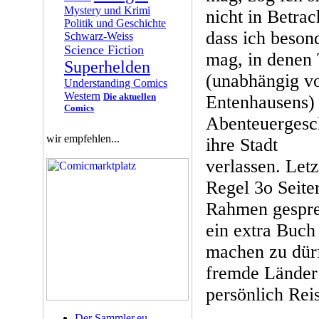
Mystery und Krimi
nicht in Betrach
Politik und Geschichte
dass ich besond
Schwarz-Weiss
Science Fiction
mag, in denen 
Superhelden
(unabhängig v
Understanding Comics
Western
Die aktuellen
Entenhausens)
Comics
Abenteuergesc
wir empfehlen...
ihre Stadt
verlassen. Letz
Regel 3o Seiter
Rahmen gespren
ein extra Buch
machen zu dürf
fremde Länder 
persönlich Reis
Der Sammler.eu