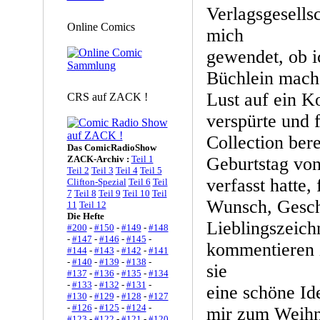
Verlagsgesells
Online Comics
mich
gewendet, ob i
Büchlein mach
Lust auf ein K
CRS auf ZACK !
verspürte und 
Collection ber
Das ComicRadioShow
ZACK-Archiv :
Teil 1
Geburtstag vo
Teil 2
Teil 3
Teil 4
Teil 5
verfasst hatte,
Clifton-Spezial
Teil 6
Teil
7
Teil 8
Teil 9
Teil 10
Teil
Wunsch, Gesch
11
Teil 12
Die Hefte
Lieblingszeich
#200
-
#150
-
#149
-
#148
-
#147
-
#146
-
#145
-
kommentieren 
#144
-
#143
-
#142
-
#141
-
#140
-
#139
-
#138
-
sie
#137
-
#136
-
#135
-
#134
-
#133
-
#132
-
#131
-
eine schöne Id
#130
-
#129
-
#128
-
#127
-
#126
-
#125
-
#124
-
mir zum Weihna
#123
-
#122
-
#121
-
#120