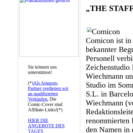
„THE STAFF
Comicon ist in
bekannter Begr
Personell verb
Zeichenstudio
Sie können uns
unterstützen!
Wiechmann und
(*)
Als Amazon-
Studio im So
Partner verdienen wir
S.L. in Barcel
an qualifizierten
Verkäufen.
Die
Wiechmann (vo
Comic-Cover sind
Affiliate-Links!(*)
Redaktionslei
renommierten 
HIER DIE
ANGEBOTE DES
den Namen in 
TAGES