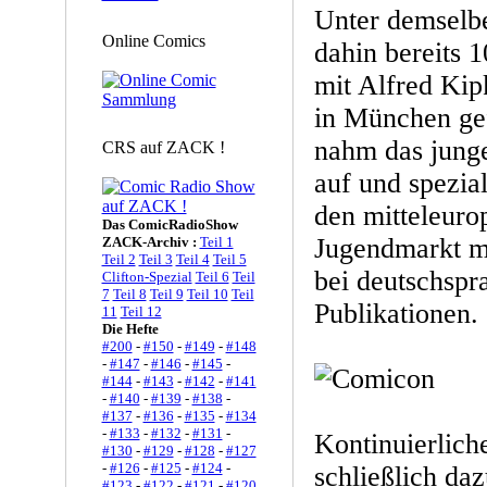
Unter demselbe
Online Comics
dahin bereits 
mit Alfred Kip
in München gef
nahm das junge
CRS auf ZACK !
auf und spezial
den mitteleuro
Das ComicRadioShow
Jugendmarkt m
ZACK-Archiv :
Teil 1
Teil 2
Teil 3
Teil 4
Teil 5
bei deutschspr
Clifton-Spezial
Teil 6
Teil
7
Teil 8
Teil 9
Teil 10
Teil
Publikationen.
11
Teil 12
Die Hefte
#200
-
#150
-
#149
-
#148
-
#147
-
#146
-
#145
-
#144
-
#143
-
#142
-
#141
-
#140
-
#139
-
#138
-
#137
-
#136
-
#135
-
#134
-
#133
-
#132
-
#131
-
Kontinuierlich
#130
-
#129
-
#128
-
#127
-
#126
-
#125
-
#124
-
schließlich daz
#123
-
#122
-
#121
-
#120