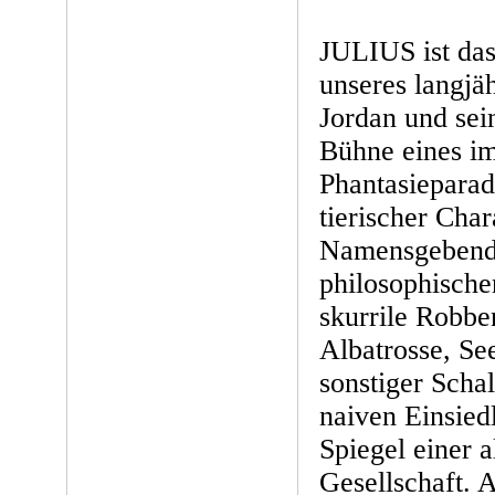
JULIUS ist das
unseres langjäh
Jordan und sei
Bühne eines im
Phantasieparadi
tierischer Cha
Namensgebende
philosophische
skurrile Robbe
Albatrosse, Se
sonstiger Scha
naiven Einsiedl
Spiegel einer 
Gesellschaft. A