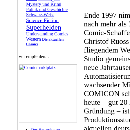
Mystery und Krimi
Politik und Geschichte
Ende 1997 ni
Schwarz-Weiss
Science Fiction
nach mehr als 
Superhelden
Comic-Schaffen
Understanding Comics
Western
Die aktuellen
Christof Ruoss
Comics
fliegendem Wec
wir empfehlen...
Studio gemeins
neue Jahrtaus
Automatisieru
wachsender Mi
COMICON schli
heute – gut 20 
Gründung – ist
Produktionsstu
aktuellen deut
Der Sammler.eu