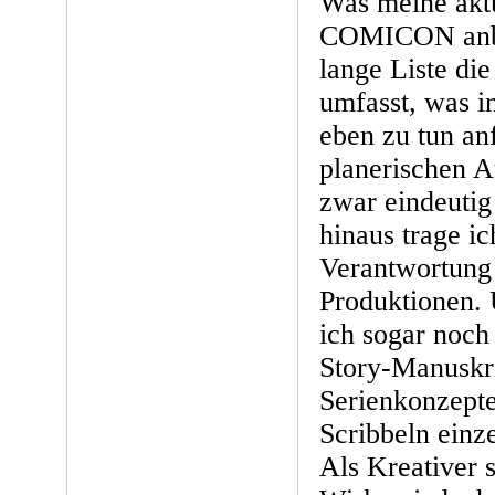
Was meine akt
COMICON anbel
lange Liste die
umfasst, was i
eben zu tun anf
planerischen 
zwar eindeutig
hinaus trage ic
Verantwortung 
Produktionen.
ich sogar noch
Story-Manuskr
Serienkonzept
Scribbeln einz
Als Kreativer 