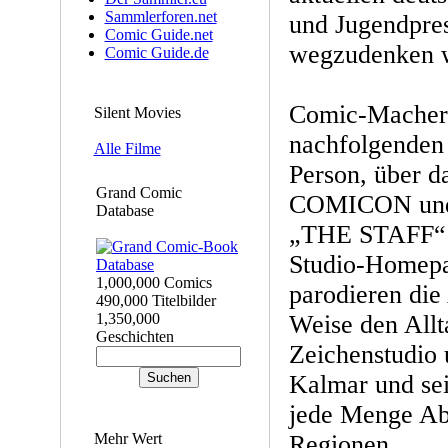
Sammlerforen.net
und Jugendpre
Comic Guide.net
wegzudenken 
Comic Guide.de
Comic-Macher C
Silent Movies
nachfolgenden 
Alle Filme
Person, über d
Grand Comic
COMICON und d
Database
„THE STAFF“ 
Studio-Homepa
1,000,000 Comics
parodieren die
490,000 Titelbilder
1,350,000
Weise den Allt
Geschichten
Zeichenstudio u
Kalmar und sei
jede Menge Abe
Mehr Wert
Regionen.