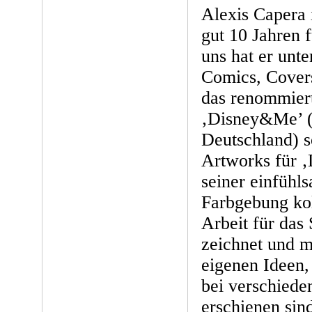
Alexis Capera 
gut 10 Jahren 
uns hat er unt
Comics, Covers
das renommie
‚Disney&Me’ (
Deutschland) s
Artworks für ‚D
seiner einfüh
Farbgebung kol
Arbeit für das 
zeichnet und m
eigenen Ideen,
bei verschiede
erschienen sind