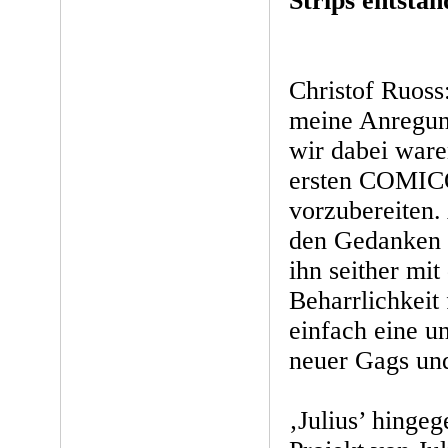
Strips entsta
Christof Ruoss:
meine Anregun
wir dabei ware
ersten COMIC
vorzubereiten.
den Gedanken b
ihn seither mi
Beharrlichkeit 
einfach eine u
neuer Gags und
‚Julius’ hingeg