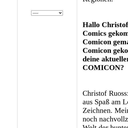
Hallo Christof
Comics gekom
Comicon gemac
Comicon geko
deine aktuell
COMICON?
Christof Ruoss
aus Spaß am L
Zeichnen. Mein
noch nachvollz
Welt der bunten