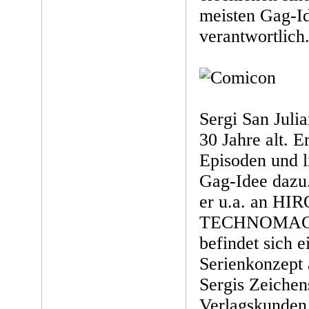
meisten Gag-Id
verantwortlich
Sergi San Julia
30 Jahre alt. E
Episoden und l
Gag-Idee dazu.
er u.a. an HI
TECHNOMAGE 
befindet sich e
Serienkonzept 
Sergis Zeichens
Verlagskunden 