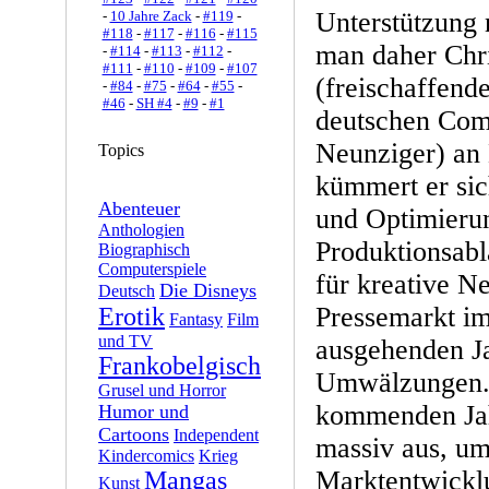
Unterstützung 
-
10 Jahre Zack
-
#119
-
#118
-
#117
-
#116
-
#115
man daher Chri
-
#114
-
#113
-
#112
-
#111
-
#110
-
#109
-
#107
(freischaffend
-
#84
-
#75
-
#64
-
#55
-
#46
-
SH #4
-
#9
-
#1
deutschen Com
Neunziger) an 
Topics
kümmert er sic
Abenteuer
und Optimieru
Anthologien
Produktionsabl
Biographisch
Computerspiele
für kreative N
Die Disneys
Deutsch
Pressemarkt i
Erotik
Fantasy
Film
und TV
ausgehenden Ja
Frankobelgisch
Umwälzungen.
Grusel und Horror
kommenden Jah
Humor und
Cartoons
Independent
massiv aus, u
Kindercomics
Krieg
Marktentwickl
Mangas
Kunst