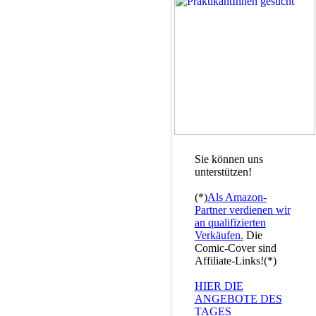
Sie können uns
unterstützen!
(*)
Als Amazon-
Partner verdienen wir
an qualifizierten
Verkäufen.
Die
Comic-Cover sind
Affiliate-Links!(*)
HIER DIE
ANGEBOTE DES
TAGES