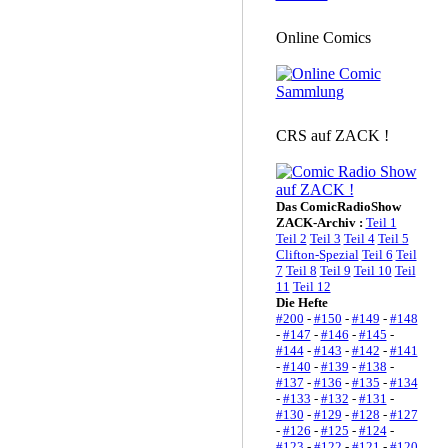
Online Comics
CRS auf ZACK !
Das ComicRadioShow
ZACK-Archiv :
Teil 1
Teil 2
Teil 3
Teil 4
Teil 5
Clifton-Spezial
Teil 6
Teil
7
Teil 8
Teil 9
Teil 10
Teil
11
Teil 12
Die Hefte
#200
-
#150
-
#149
-
#148
-
#147
-
#146
-
#145
-
#144
-
#143
-
#142
-
#141
-
#140
-
#139
-
#138
-
#137
-
#136
-
#135
-
#134
-
#133
-
#132
-
#131
-
#130
-
#129
-
#128
-
#127
-
#126
-
#125
-
#124
-
#123
-
#122
-
#121
-
#120