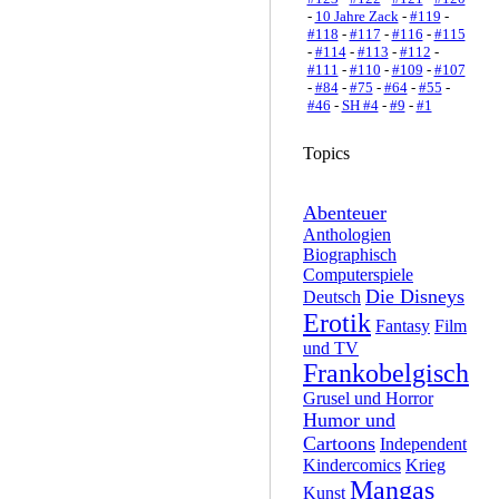
-
10 Jahre Zack
-
#119
-
#118
-
#117
-
#116
-
#115
-
#114
-
#113
-
#112
-
#111
-
#110
-
#109
-
#107
-
#84
-
#75
-
#64
-
#55
-
#46
-
SH #4
-
#9
-
#1
Topics
Abenteuer
Anthologien
Biographisch
Computerspiele
Die Disneys
Deutsch
Erotik
Fantasy
Film
und TV
Frankobelgisch
Grusel und Horror
Humor und
Cartoons
Independent
Kindercomics
Krieg
Mangas
Kunst