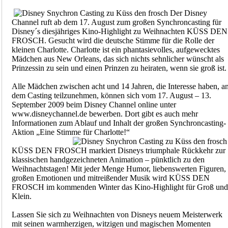
Der Disney
Channel ruft ab dem 17. August zum großen Synchroncasting für
Disney´s diesjähriges Kino-Highlight zu Weihnachten KÜSS DEN
FROSCH. Gesucht wird die deutsche Stimme für die Rolle der
kleinen Charlotte. Charlotte ist ein phantasievolles, aufgewecktes
Mädchen aus New Orleans, das sich nichts sehnlicher wünscht als
Prinzessin zu sein und einen Prinzen zu heiraten, wenn sie groß ist.
Alle Mädchen zwischen acht und 14 Jahren, die Interesse haben, a
dem Casting teilzunehmen, können sich vom 17. August – 13.
September 2009 beim Disney Channel online unter
www.disneychannel.de bewerben. Dort gibt es auch mehr
Informationen zum Ablauf und Inhalt der großen Synchroncasting-
Aktion „Eine Stimme für Charlotte!“
KÜSS DEN FROSCH markiert Disneys triumphale Rückkehr zur
klassischen handgezeichneten Animation – pünktlich zu den
Weihnachtstagen! Mit jeder Menge Humor, liebenswerten Figuren,
großen Emotionen und mitreißender Musik wird KÜSS DEN
FROSCH im kommenden Winter das Kino-Highlight für Groß und
Klein.
Lassen Sie sich zu Weihnachten von Disneys neuem Meisterwerk
mit seinen warmherzigen, witzigen und magischen Momenten