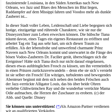
faszinierende Louisiana, in den Süden Amerikas nach New
Orleans, wo Jazz und Blues den Menschen im Blut liegen,
Raddampfer auf dem Missippi fahren und Voodoo mehr als dunkle
Zauberei ist...
In dieser Stadt voller Leben, Leidenschaft und Liebe begegnen sich
lustige, einzigartige und rührende Charaktere, wie sie nur die
Disneyzeichner zum Leben erwecken können. Die hübsche Tiana
träumt davon, eines Tages ein eigenes Restaurant zu eröffnen und
arbeitet Tag ein Tag aus sehr hart, um sich diesen Traum zu
erfüllen. Als der lebensfrohe und umwerfend charmante Prinz
Naveen nach New Orleans kommt und unerwartet in die Fänge des
bösen Vodoo-Zauberers Dr. Facilier gerät, überschlagen sich die
Ereignisse! Hätte sich Tiana doch nur nicht darauf eingelassen,
diesen etwas aufdringlichen Frosch zu küssen, um ihn vermeintlich
in einen Prinzen zurückzuverwandeln – denn ehe sie sich´s versieht
ist sie selber ein Frosch! Ein witziges, turbulentes und bewegendes
Abenteuer beginnt mit dem sich neben den beiden Fröschen auch
der Jazz-verrückte Alligator Louis, das bis über beide Ohren
verliebte Glühwürmchen Ray und die wunderbar verrückte Mama
Odie aufmachen, die Herzen der Zuschauer zu erobern. (c) der
Abb. und Quelle: Disney
Sie können uns unterstützen!
(*)
Als Amazon-Partner verdienen
wir an qualifizierten Verkäufen.