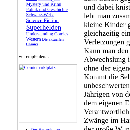
Mystery und Krimi
und dabei knis
Politik und Geschichte
lebt man zusa
Schwarz-Weiss
Science Fiction
kleine Kinder 
Superhelden
gleichzeitig e
Understanding Comics
Western
Die aktuellen
Verletzungen g
Comics
Kann man den
wir empfehlen...
Abwechslung i
ohne der eige
Kommt die Seh
unbeschwerten
Jährigen von d
dem eigenen E
Verantwortlich
Zwänge im Han
der große Wun
Der Sammler.eu