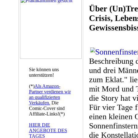
Über (Un)Tre
Crisis, Leben
Gewissensbis
Beschreibung 
und drei Männe
Sie können uns
unterstützen!
zum Eklat." li
(*)
Als Amazon-
mit Mord und T
Partner verdienen wir
die Story hat v
an qualifizierten
Verkäufen.
Die
Für vier Tage 
Comic-Cover sind
Affiliate-Links!(*)
einen kleinen 
Sonnenfinstern
HIER DIE
ANGEBOTE DES
die Konstellat
TAGES