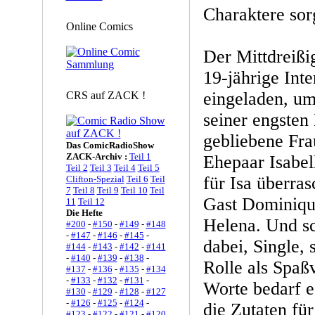
Charaktere sorg
Online Comics
Der Mittdreißig
19-jährige Int
eingeladen, um
CRS auf ZACK !
seiner engsten
gebliebene Fra
Das ComicRadioShow
ZACK-Archiv :
Teil 1
Ehepaar Isabel
Teil 2
Teil 3
Teil 4
Teil 5
für Isa überras
Clifton-Spezial
Teil 6
Teil
7
Teil 8
Teil 9
Teil 10
Teil
Gast Dominiqu
11
Teil 12
Die Hefte
Helena. Und sc
#200
-
#150
-
#149
-
#148
-
#147
-
#146
-
#145
-
dabei, Single, 
#144
-
#143
-
#142
-
#141
-
#140
-
#139
-
#138
-
Rolle als Spaß
#137
-
#136
-
#135
-
#134
-
#133
-
#132
-
#131
-
Worte bedarf e
#130
-
#129
-
#128
-
#127
-
#126
-
#125
-
#124
-
die Zutaten fü
#123
-
#122
-
#121
-
#120