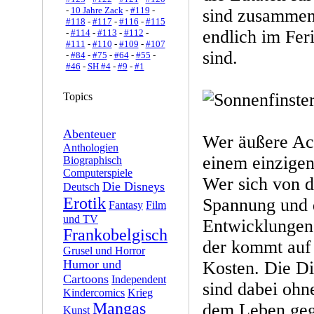
-
10 Jahre Zack
-
#119
-
sind zusammen
#118
-
#117
-
#116
-
#115
endlich im Fer
-
#114
-
#113
-
#112
-
#111
-
#110
-
#109
-
#107
sind.
-
#84
-
#75
-
#64
-
#55
-
#46
-
SH #4
-
#9
-
#1
Topics
Abenteuer
Wer äußere Act
Anthologien
einem einzigen
Biographisch
Computerspiele
Wer sich von d
Die Disneys
Deutsch
Erotik
Spannung und 
Fantasy
Film
und TV
Entwicklungen 
Frankobelgisch
der kommt auf 
Grusel und Horror
Humor und
Kosten. Die D
Cartoons
Independent
sind dabei ohn
Kindercomics
Krieg
Mangas
dem Leben gegr
Kunst