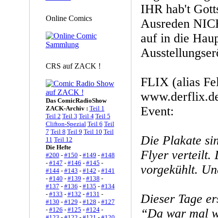
IHR hab't Gott
Online Comics
Ausreden NIC
auf in die Hau
Ausstellungser
CRS auf ZACK !
FLIX (alias Fe
www.derflix.de
Das ComicRadioShow
Event:
ZACK-Archiv :
Teil 1
Teil 2
Teil 3
Teil 4
Teil 5
Clifton-Spezial
Teil 6
Teil
7
Teil 8
Teil 9
Teil 10
Teil
Die Plakate si
11
Teil 12
Die Hefte
Flyer verteilt.
#200
-
#150
-
#149
-
#148
-
#147
-
#146
-
#145
-
vorgekühlt. Und
#144
-
#143
-
#142
-
#141
-
#140
-
#139
-
#138
-
#137
-
#136
-
#135
-
#134
-
#133
-
#132
-
#131
-
Dieser Tage er
#130
-
#129
-
#128
-
#127
-
#126
-
#125
-
#124
-
“Da war mal w
#123
-
#122
-
#121
-
#120