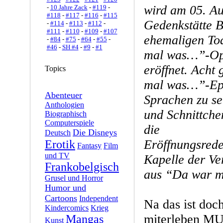
wird am 05. A
-
10 Jahre Zack
-
#119
-
#118
-
#117
-
#116
-
#115
Gedenkstätte B
-
#114
-
#113
-
#112
-
#111
-
#110
-
#109
-
#107
ehemaligen Tod
-
#84
-
#75
-
#64
-
#55
-
#46
-
SH #4
-
#9
-
#1
mal was…”-Ope
eröffnet. Acht
Topics
mal was…”-Epi
Abenteuer
Sprachen zu se
Anthologien
und Schnittche
Biographisch
Computerspiele
die
Die Disneys
Deutsch
Eröffnungsrede
Erotik
Fantasy
Film
und TV
Kapelle der Ve
Frankobelgisch
aus “Da war m
Grusel und Horror
Humor und
Cartoons
Independent
Na das ist doc
Kindercomics
Krieg
miterleben MUS
Mangas
Kunst