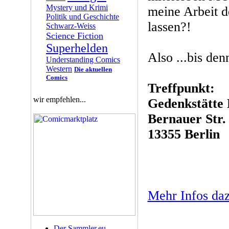
Mystery und Krimi
meine Arbeit 
Politik und Geschichte
lassen?!
Schwarz-Weiss
Science Fiction
Superhelden
Also ...bis den
Understanding Comics
Western
Die aktuellen
Comics
Treffpunkt:
wir empfehlen...
Gedenkstätte 
Bernauer Str.
13355 Berlin
Mehr Infos dazu
Der Sammler.eu