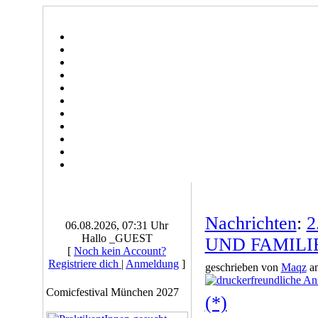
Nachrichten
:
2
06.08.2026, 07:31 Uhr
Hallo _GUEST
UND FAMILI
[
Noch kein Account?
Registriere dich
|
Anmeldung
]
geschrieben von
Maqz
am
Comicfestival München 2027
(*)