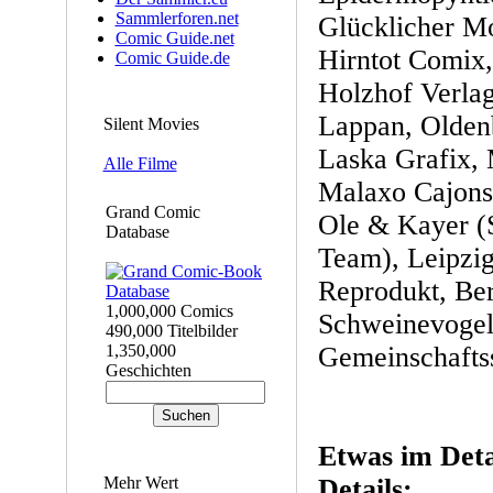
Sammlerforen.net
Glücklicher Mo
Comic Guide.net
Hirntot Comix,
Comic Guide.de
Holzhof Verla
Lappan, Olden
Silent Movies
Laska Grafix,
Alle Filme
Malaxo Cajons
Grand Comic
Ole & Kayer (
Database
Team), Leipzi
Reprodukt, Ber
1,000,000 Comics
Schweinevogel
490,000 Titelbilder
1,350,000
Gemeinschafts
Geschichten
Etwas im Detai
Mehr Wert
Details: