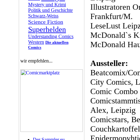
Mystery und Krimi
Illustratoren O
Politik und Geschichte
Frankfurt/M.
Schwarz-Weiss
Science Fiction
LeseLust Leipz
Superhelden
McDonald`s Ki
Understanding Comics
Western
Die aktuellen
McDonald Hau
Comics
wir empfehlen...
Aussteller:
Beatcomix/Com
City Comics, L
Comic Combo 
Comicstammtis
Alex, Leipzig
Comicstars, Be
Couchkartoffel
Epidermopyhtie
Der Sammler.eu