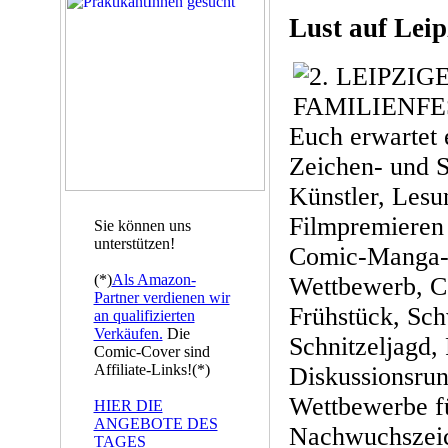
Lust auf Leip
Euch erwartet 
Zeichen- und S
Künstler, Lesu
Filmpremieren
Sie können uns
unterstützen!
Comic-Manga-N
(*)
Als Amazon-
Wettbewerb, C
Partner verdienen wir
Frühstück, Sc
an qualifizierten
Verkäufen.
Die
Schnitzeljagd,
Comic-Cover sind
Affiliate-Links!(*)
Diskussionsru
Wettbewerbe fü
HIER DIE
ANGEBOTE DES
Nachwuchszeic
TAGES