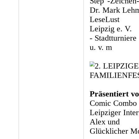
Step"-Zeichen-
Dr. Mark Lehm
LeseLust
Leipzig e. V.
- Stadtturniere
u. v. m
Präsentiert vo
Comic Combo L
Leipziger Inte
Alex und
Glücklicher M