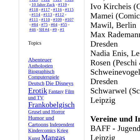
Ivo Kircheis (
-
10 Jahre Zack
-
#119
-
#118
-
#117
-
#116
-
#115
Mamei (Comicb
-
#114
-
#113
-
#112
-
#111
-
#110
-
#109
-
#107
Mawil, Berlin
-
#84
-
#75
-
#64
-
#55
-
#46
-
SH #4
-
#9
-
#1
Max Rademann 
Dresden
Topics
Nadia Enis, Le
Abenteuer
Rosen (Peschi 
Anthologien
Schweinevogel-
Biographisch
Computerspiele
Dresden
Die Disneys
Deutsch
Schwarwel (Sc
Erotik
Fantasy
Film
und TV
Leipzig
Frankobelgisch
Grusel und Horror
Vereine und In
Humor und
Cartoons
Independent
BAFF - Jugendt
Kindercomics
Krieg
Leipzig
Mangas
Kunst