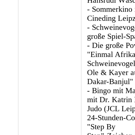
Hansrudi Wäsc
- Sommerkino 
Cineding Leipz
- Schweinevoge
große Spiel-S
- Die große Po
"Einmal Afrik
Schweinevoge
Ole & Kayer au
Dakar-Banjul"
- Bingo mit Ma
mit Dr. Katrin
Judo (JCL Leip
24-Stunden-Co
"Step By