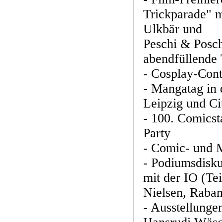
Trickparade" m
Ulkbär und
Peschi & Posch
abendfüllende 
- Cosplay-Cont
- Mangatag in
Leipzig und C
- 100. Comics
Party
- Comic- und 
- Podiumsdisk
mit der IO (Te
Nielsen, Raba
- Ausstellunge