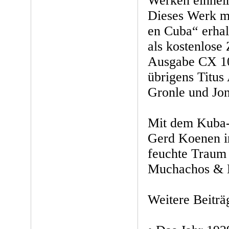
Werken einhei
Dieses Werk mi
en Cuba“ erha
als kostenlose
Ausgabe CX 1
übrigens Titu
Gronle und Jon
Mit dem Kuba-
Gerd Koenen i
feuchte Traum 
Muchachos & H
Weitere Beiträ