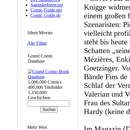
Sammlerforen.net
Knigge widmen 
Comic Guide.net
einem großen f
Comic Guide.de
Szenaristen: Pi
vielleicht profi
Silent Movies
steht bis heute
Alle Filme
Schatten „sein
Grand Comic
Mézières, Enki
Database
Goetzinger. Vor
Bände Fins de 
1,000,000 Comics
Schlaf der Ver
490,000 Titelbilder
1,350,000
Valerian und V
Geschichten
Frau des Sulta
Hardy (keine d
Mehr Wert
Im Magazin (D