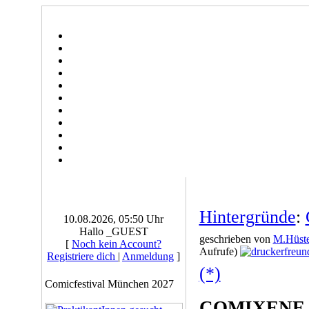
Hintergründe
:
10.08.2026, 05:50 Uhr
Hallo _GUEST
geschrieben von
M.Hüste
[
Noch kein Account?
Aufrufe)
Registriere dich
|
Anmeldung
]
(*)
Comicfestival München 2027
COMIXENE kü