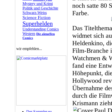
Mystery und Krimi
noch satte 80 S
Politik und Geschichte
Farbe.
Schwarz-Weiss
Science Fiction
Superhelden
Das Titelthem
Understanding Comics
Western
Die aktuellen
widmet sich au
Comics
Heldenkino, d
wir empfehlen...
Film-Branche 
Watchmen & W
fand eine Entw
Höhepunkt, die
Hollywood revo
Übernahme des
durch die Filmw
Krismann zieht
Paul D
Der Sammler.eu