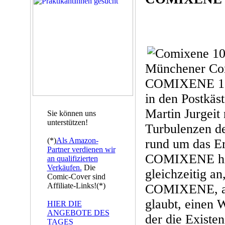
Münchener Com
COMIXENE 105
in den Postkäst
Martin Jurgeit
Sie können uns
unterstützen!
Turbulenzen d
(*)
Als Amazon-
rund um das Er
Partner verdienen wir
COMIXENE hin
an qualifizierten
Verkäufen.
Die
gleichzeitig an
Comic-Cover sind
Affiliate-Links!(*)
COMIXENE, al
glaubt, einen 
HIER DIE
ANGEBOTE DES
der die Existe
TAGES