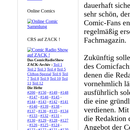
dauerhaft siche
Online Comics
sehr schön, de
Comic-Fans end
regelmäßig er
Fachmagazin.
CRS auf ZACK !
Zukünftig soll
Das ComicRadioShow
des Comicfachm
ZACK-Archiv :
Teil 1
Teil 2
Teil 3
Teil 4
Teil 5
denen die Reda
Clifton-Spezial
Teil 6
Teil
7
Teil 8
Teil 9
Teil 10
Teil
vornehmlich lä
11
Teil 12
Die Hefte
ausführlich s
#200
-
#150
-
#149
-
#148
-
#147
-
#146
-
#145
-
die eine gründ
#144
-
#143
-
#142
-
#141
-
#140
-
#139
-
#138
-
verdienen. Mit 
#137
-
#136
-
#135
-
#134
-
#133
-
#132
-
#131
-
die Redaktion 
#130
-
#129
-
#128
-
#127
-
#126
-
#125
-
#124
-
Angebot der 
#123
-
#122
-
#121
-
#120