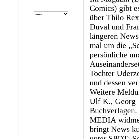
Comics) gibt e
über Thilo Rex
Duval und Fran
längeren News
mal um die „Sc
persönliche un
Auseinanderse
Tochter Uderz
und dessen ver
Weitere Meldun
Ulf K., Georg
Buchverlagen.
MEDIA widmet
bringt News k
unter SPOT: Sc