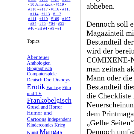
abheben.
-
10 Jahre Zack
-
#119
-
#118
-
#117
-
#116
-
#115
-
#114
-
#113
-
#112
-
#111
-
#110
-
#109
-
#107
Dennoch soll e
-
#84
-
#75
-
#64
-
#55
-
#46
-
SH #4
-
#9
-
#1
Magazinteil mi
Bestandteil d
Topics
wird der bereit
Abenteuer
COMIXENE-New
Anthologien
man zeitnah ak
Biographisch
Computerspiele
Mann oder die 
Die Disneys
Deutsch
Bestandteil die
Erotik
Fantasy
Film
und TV
die Checkliste
Frankobelgisch
Neuerscheinun
Grusel und Horror
dem Printmaga
Humor und
Cartoons
Independent
„Gelbe Seiten“
Kindercomics
Krieg
Dennoch umfas
Mangas
Kunst