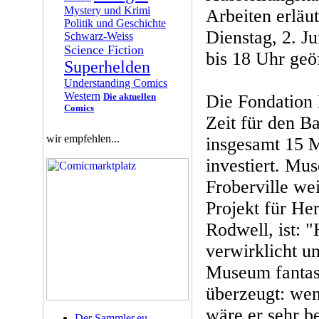
Mystery und Krimi
Arbeiten erläu
Politik und Geschichte
Dienstag, 2. J
Schwarz-Weiss
Science Fiction
bis 18 Uhr geö
Superhelden
Understanding Comics
Western
Die aktuellen
Die Fondation 
Comics
Zeit für den 
wir empfehlen...
insgesamt 15 M
investiert. Mu
Froberville we
Projekt für He
Rodwell, ist: 
verwirklicht un
Museum fantast
überzeugt: we
wäre er sehr b
Der Sammler.eu