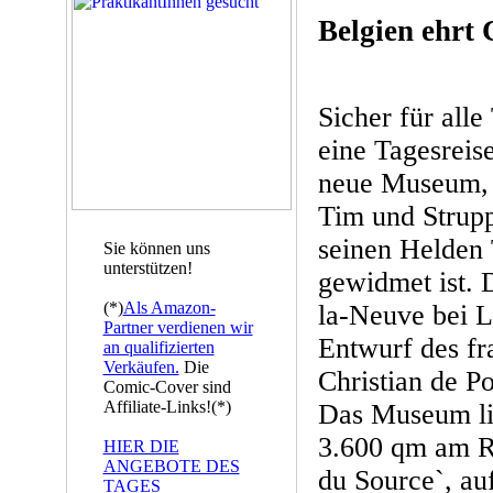
Belgien ehrt
Sicher für all
eine Tagesreis
neue Museum, 
Tim und Strupp
seinen Helden 
Sie können uns
unterstützen!
gewidmet ist. 
(*)
Als Amazon-
la-Neuve bei L
Partner verdienen wir
Entwurf des fr
an qualifizierten
Verkäufen.
Die
Christian de P
Comic-Cover sind
Affiliate-Links!(*)
Das Museum lie
3.600 qm am R
HIER DIE
ANGEBOTE DES
du Source`, au
TAGES