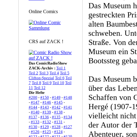
Das Museum ha
Online Comics
gestreckten Pr
alten Baumbes
schweben. Unte
Straße. Von de
CRS auf ZACK !
Museum ein St
Bootssteg geba
Das ComicRadioShow
ZACK-Archiv :
Teil 1
Teil 2
Teil 3
Teil 4
Teil 5
Das Museum bi
Clifton-Spezial
Teil 6
Teil
7
Teil 8
Teil 9
Teil 10
Teil
über das Leben
11
Teil 12
Die Hefte
Schaffen von 
#200
-
#150
-
#149
-
#148
-
#147
-
#146
-
#145
-
Hergé (1907-19
#144
-
#143
-
#142
-
#141
-
#140
-
#139
-
#138
-
vielleicht nicht
#137
-
#136
-
#135
-
#134
-
#133
-
#132
-
#131
-
der Autor der 
#130
-
#129
-
#128
-
#127
-
#126
-
#125
-
#124
-
Abenteuer, so
#123
-
#122
-
#121
-
#120