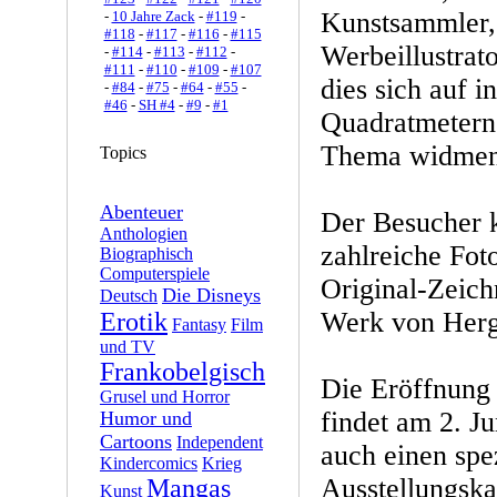
Kunstsammler, 
-
10 Jahre Zack
-
#119
-
#118
-
#117
-
#116
-
#115
Werbeillustrat
-
#114
-
#113
-
#112
-
#111
-
#110
-
#109
-
#107
dies sich auf 
-
#84
-
#75
-
#64
-
#55
-
#46
-
SH #4
-
#9
-
#1
Quadratmetern 
Thema widmen
Topics
Abenteuer
Der Besucher 
Anthologien
zahlreiche Fot
Biographisch
Computerspiele
Original-Zeic
Die Disneys
Deutsch
Werk von Herg
Erotik
Fantasy
Film
und TV
Frankobelgisch
Die Eröffnung 
Grusel und Horror
findet am 2. Ju
Humor und
Cartoons
Independent
auch einen spe
Kindercomics
Krieg
Ausstellungska
Mangas
Kunst