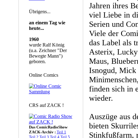
Jahren ihres B
Übrigens...
viel Liebe in 
Serien und Com
an einem Tag wie
heute...
Viele der Comi
1960
das Label als t
wurde Ralf König
Asterix, Lucky
(u.a. Zeichner "Der
Bewegte Mann")
Maus, Blueberr
geboren.
Isnogud, Mick
Online Comics
Minimenschen,
finden sich in
wieder.
CRS auf ZACK !
Auszüge aus de
bieten Skurril
Das ComicRadioShow
ZACK-Archiv :
Teil 1
Stinkfußfarm, 
Teil 2
Teil 3
Teil 4
Teil 5