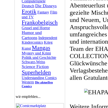
Computerspiele
Abenteuerlust
Die Disneys
Deutsch
Erotik
gezielte Misc
Fantasy
Film
und TV
und Neuem, Un
Frankobelgisch
Anspruchsvolle
Grusel und Horror
Humor und
umfangreiches 
Cartoons
Independent
und internatio
Kindercomics
Krieg
Mangas
Team der EH
Kunst
Mystery und Krimi
COLLECTION fr
Politik und Geschichte
Schwarz-Weiss
Glückwünsche 
Science Fiction
Verlagsbestehe
Superhelden
allen Gratulant
Understanding Comics
Western
Die aktuellen
Comics
wir empfehlen...
Weitere Infor