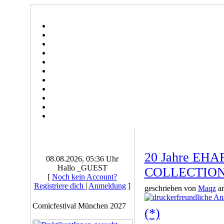
20 Jahre EH
08.08.2026, 05:36 Uhr
Hallo _GUEST
COLLECTIO
[
Noch kein Account?
Registriere dich
|
Anmeldung
]
geschrieben von
Maqz
am
Comicfestival München 2027
(*)