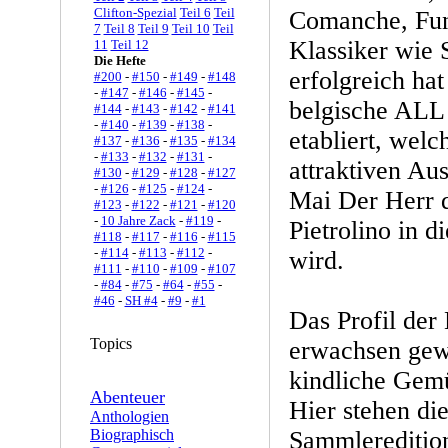
Clifton-Spezial
Teil 6
Teil
Comanche, Fun
7
Teil 8
Teil 9
Teil 10
Teil
Klassiker wie 
11
Teil 12
Die Hefte
erfolgreich hat
#200
-
#150
-
#149
-
#148
-
#147
-
#146
-
#145
-
belgische ALL
#144
-
#143
-
#142
-
#141
-
#140
-
#139
-
#138
-
etabliert, wel
#137
-
#136
-
#135
-
#134
-
#133
-
#132
-
#131
-
attraktiven Au
#130
-
#129
-
#128
-
#127
-
#126
-
#125
-
#124
-
Mai Der Herr d
#123
-
#122
-
#121
-
#120
-
10 Jahre Zack
-
#119
-
Pietrolino in 
#118
-
#117
-
#116
-
#115
-
#114
-
#113
-
#112
-
wird.
#111
-
#110
-
#109
-
#107
-
#84
-
#75
-
#64
-
#55
-
#46
-
SH #4
-
#9
-
#1
Das Profil der
Topics
erwachsen gew
kindliche Gemü
Abenteuer
Hier stehen di
Anthologien
Biographisch
Sammleredition