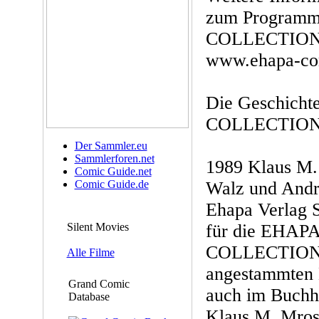
zum Program
COLLECTION i
www.ehapa-com
Die Geschich
COLLECTION 
Der Sammler.eu
Sammlerforen.net
1989 Klaus M. 
Comic Guide.net
Comic Guide.de
Walz und Andr
Ehapa Verlag S
Silent Movies
für die EHA
COLLECTION. Z
Alle Filme
angestammten 
Grand Comic
auch im Buchha
Database
Klaus M. Mros