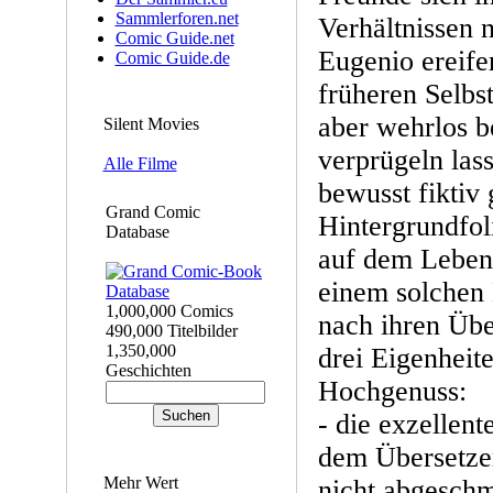
Sammlerforen.net
Verhältnissen 
Comic Guide.net
Eugenio ereife
Comic Guide.de
früheren Selbs
aber wehrlos 
Silent Movies
verprügeln lass
Alle Filme
bewusst fiktiv 
Grand Comic
Hintergrundfoli
Database
auf dem Leben 
einem solchen 
1,000,000 Comics
nach ihren Üb
490,000 Titelbilder
1,350,000
drei Eigenheit
Geschichten
Hochgenuss:
- die exzellen
dem Übersetzer
Mehr Wert
nicht abgeschm