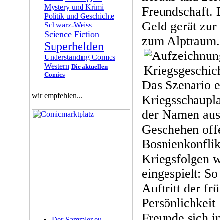
Mystery und Krimi
Freundschaft.
Politik und Geschichte
Geld gerät zu
Schwarz-Weiss
Science Fiction
zum Alptraum.
Superhelden
Understanding Comics
Western
Die aktuellen
Comics
Das Szenario e
wir empfehlen...
Kriegsschaupl
der Namen aus 
Geschehen offe
Bosnienkonflik
Kriegsfolgen 
eingespielt: So
Auftritt der fr
Persönlichkeit
Freunde sich i
Der Sammler.eu