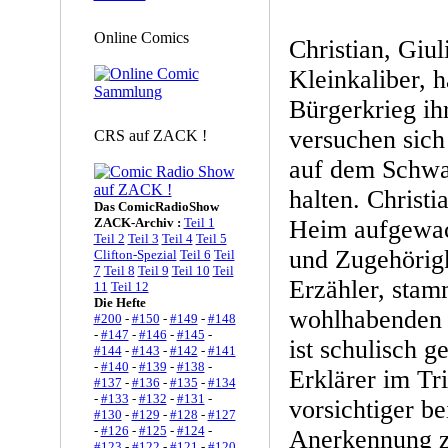
Online Comics
Christian, Giu
Kleinkaliber, 
Bürgerkrieg ih
versuchen sich
CRS auf ZACK !
auf dem Schwa
halten. Christia
Das ComicRadioShow
ZACK-Archiv :
Teil 1
Heim aufgewac
Teil 2
Teil 3
Teil 4
Teil 5
und Zugehörigk
Clifton-Spezial
Teil 6
Teil
7
Teil 8
Teil 9
Teil 10
Teil
Erzähler, stam
11
Teil 12
Die Hefte
wohlhabenden F
#200
-
#150
-
#149
-
#148
-
#147
-
#146
-
#145
-
ist schulisch g
#144
-
#143
-
#142
-
#141
-
#140
-
#139
-
#138
-
Erklärer im Tr
#137
-
#136
-
#135
-
#134
-
#133
-
#132
-
#131
-
vorsichtiger be
#130
-
#129
-
#128
-
#127
-
#126
-
#125
-
#124
-
Anerkennung z
#123
-
#122
-
#121
-
#120