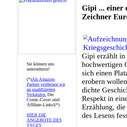
Gipi ... eine
Zeichner Eur
Gipi erzählt in
hochwertigen 
Sie können uns
unterstützen!
sich einen Plat
(*)
Als Amazon-
erobern wollen.
Partner verdienen wir
dichte Geschic
an qualifizierten
Verkäufen.
Die
Respekt in eine
Comic-Cover sind
Affiliate-Links!(*)
Erzählung, die
des Lesens fess
HIER DIE
ANGEBOTE DES
TAGES