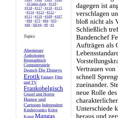
-
10 Jahre Zack
-
#119
-
dagegen ist ang
#118
-
#117
-
#116
-
#115
verschlagen un
-
#114
-
#113
-
#112
-
#111
-
#110
-
#109
-
#107
bloß nicht als 
-
#84
-
#75
-
#64
-
#55
-
#46
-
SH #4
-
#9
-
#1
Schließlich tre
Bandenchef Fel
Topics
Aufträgen als 
Abenteuer
Lebensstandard 
Anthologien
Vorstellungskr
Biographisch
Computerspiele
Vertrauen von 
Die Disneys
Deutsch
Erotik
schnell Sprengs
Fantasy
Film
und TV
zueinander. St
Frankobelgisch
neue Rolle des
Grusel und Horror
Humor und
charakterliche
Cartoons
Independent
Unterschiede kr
Kindercomics
Krieg
Mangas
heraus und zer
Kunst