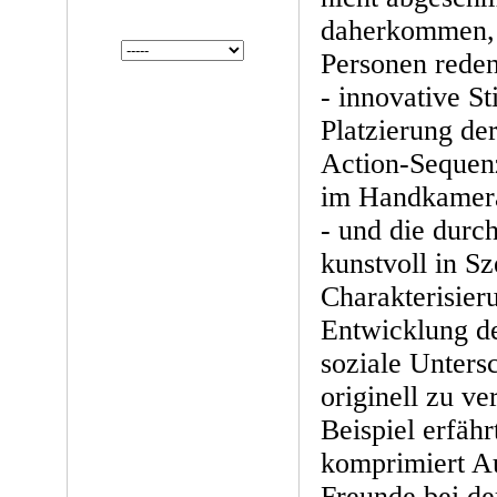
daherkommen, 
Personen reden
- innovative St
Platzierung de
Action-Sequen
im Handkamera
- und die durc
kunstvoll in Sz
Charakterisier
Entwicklung de
soziale Unters
originell zu v
Beispiel erfäh
komprimiert Au
Freunde bei de