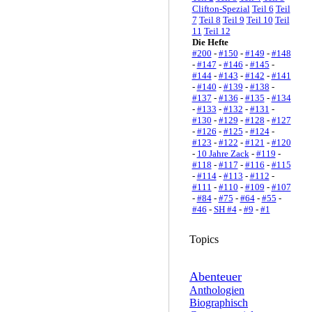
Clifton-Spezial
Teil 6
Teil
7
Teil 8
Teil 9
Teil 10
Teil
11
Teil 12
Die Hefte
#200
-
#150
-
#149
-
#148
-
#147
-
#146
-
#145
-
#144
-
#143
-
#142
-
#141
-
#140
-
#139
-
#138
-
#137
-
#136
-
#135
-
#134
-
#133
-
#132
-
#131
-
#130
-
#129
-
#128
-
#127
-
#126
-
#125
-
#124
-
#123
-
#122
-
#121
-
#120
-
10 Jahre Zack
-
#119
-
#118
-
#117
-
#116
-
#115
-
#114
-
#113
-
#112
-
#111
-
#110
-
#109
-
#107
-
#84
-
#75
-
#64
-
#55
-
#46
-
SH #4
-
#9
-
#1
Topics
Abenteuer
Anthologien
Biographisch