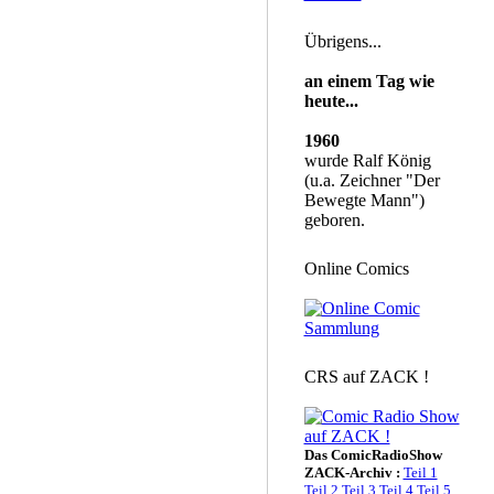
Übrigens...
an einem Tag wie
heute...
1960
wurde Ralf König
(u.a. Zeichner "Der
Bewegte Mann")
geboren.
Online Comics
CRS auf ZACK !
Das ComicRadioShow
ZACK-Archiv :
Teil 1
Teil 2
Teil 3
Teil 4
Teil 5