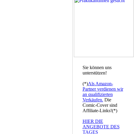
Sie können uns
unterstützen!
(*)
Als Amazon-
Partner verdienen wir
an qualifizierten
Verkäufen.
Die
Comic-Cover sind
Affiliate-Links!(*)
HIER DIE
ANGEBOTE DES
TAGES