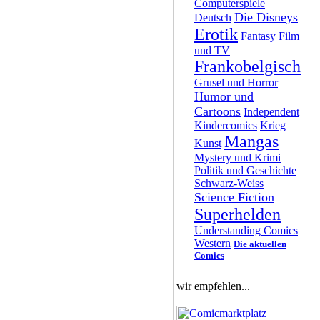
Computerspiele
Die Disneys
Deutsch
Erotik
Fantasy
Film
und TV
Frankobelgisch
Grusel und Horror
Humor und
Cartoons
Independent
Kindercomics
Krieg
Mangas
Kunst
Mystery und Krimi
Politik und Geschichte
Schwarz-Weiss
Science Fiction
Superhelden
Understanding Comics
Western
Die aktuellen
Comics
wir empfehlen...