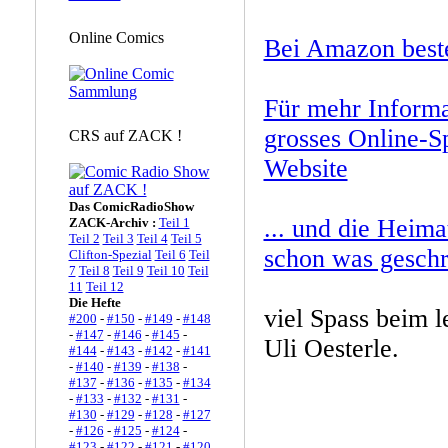
Online Comics
Bei Amazon best
Für mehr Informa
grosses Online-Sp
CRS auf ZACK !
Website
Das ComicRadioShow
... und die Heima
ZACK-Archiv :
Teil 1
Teil 2
Teil 3
Teil 4
Teil 5
schon was geschr
Clifton-Spezial
Teil 6
Teil
7
Teil 8
Teil 9
Teil 10
Teil
11
Teil 12
Die Hefte
viel Spass beim 
#200
-
#150
-
#149
-
#148
-
#147
-
#146
-
#145
-
Uli Oesterle.
#144
-
#143
-
#142
-
#141
-
#140
-
#139
-
#138
-
#137
-
#136
-
#135
-
#134
-
#133
-
#132
-
#131
-
#130
-
#129
-
#128
-
#127
-
#126
-
#125
-
#124
-
#123
-
#122
-
#121
-
#120