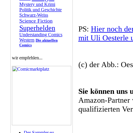
Mystery und Krimi
Politik und Geschichte
Schwarz-Weiss
Science Fiction
Superhelden
PS:
Hier noch de
Understanding Comics
mit Uli Oesterle
Western
Die aktuellen
Comics
wir empfehlen...
(c) der Abb.: Oes
Sie können uns 
Amazon-Partner 
qualifizierten Ve
Der Sammler.eu