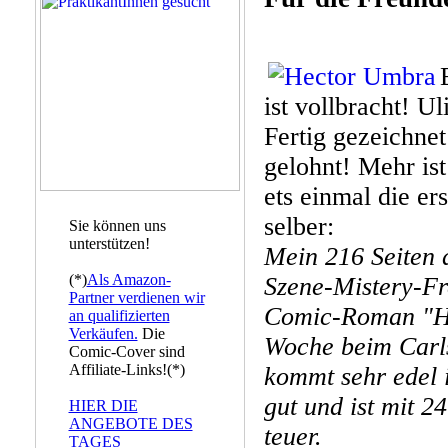
ist vollbracht! U
Fertig gezeichne
gelohnt! Mehr ist
ets einmal die er
selber:
Sie können uns
unterstützen!
Mein 216 Seiten 
(*)
Als Amazon-
Szene-Mistery-Fr
Partner verdienen wir
Comic-Roman "He
an qualifizierten
Verkäufen.
Die
Woche beim Carls
Comic-Cover sind
Affiliate-Links!(*)
kommt sehr edel 
gut und ist mit 2
HIER DIE
ANGEBOTE DES
teuer.
TAGES