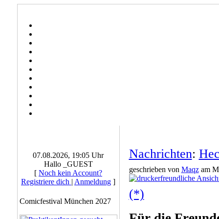
Nachrichten
:
Hec
07.08.2026, 19:05 Uhr
Hallo _GUEST
geschrieben von
Maqz
am Mi
[
Noch kein Account?
Registriere dich
|
Anmeldung
]
(*)
Comicfestival München 2027
Für die Freund