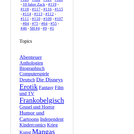
-
10 Jahre Zack
-
#119
-
#118
-
#117
-
#116
-
#115
-
#114
-
#113
-
#112
-
#111
-
#110
-
#109
-
#107
-
#84
-
#75
-
#64
-
#55
-
#46
-
SH #4
-
#9
-
#1
Topics
Abenteuer
Anthologien
Biographisch
Computerspiele
Die Disneys
Deutsch
Erotik
Fantasy
Film
und TV
Frankobelgisch
Grusel und Horror
Humor und
Cartoons
Independent
Kindercomics
Krieg
Mangas
Kunst