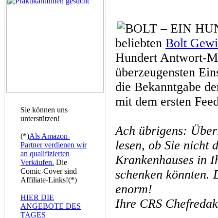
beliebten
Bolt Gewi
Hundert Antwort-Mai
überzeugensten Eins
die Bekanntgabe der
mit dem ersten Fee
Sie können uns
unterstützen!
Ach übrigens: Überl
(*)
Als Amazon-
lesen, ob Sie nicht
Partner verdienen wir
an qualifizierten
Krankenhauses in Ih
Verkäufen.
Die
Comic-Cover sind
schenken könnten. D
Affiliate-Links!(*)
enorm!
HIER DIE
Ihre CRS Chefredak
ANGEBOTE DES
TAGES