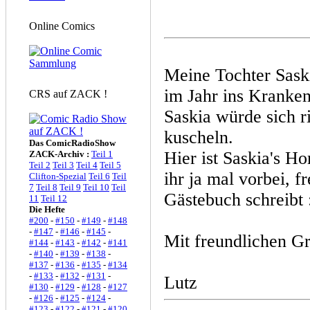
Online Comics
Meine Tochter Sask
im Jahr ins Kranke
CRS auf ZACK !
Saskia würde sich r
kuscheln.
Das ComicRadioShow
Hier ist Saskia's H
ZACK-Archiv :
Teil 1
Teil 2
Teil 3
Teil 4
Teil 5
ihr ja mal vorbei, 
Clifton-Spezial
Teil 6
Teil
7
Teil 8
Teil 9
Teil 10
Teil
Gästebuch schreibt 
11
Teil 12
Die Hefte
#200
-
#150
-
#149
-
#148
-
#147
-
#146
-
#145
-
Mit freundlichen G
#144
-
#143
-
#142
-
#141
-
#140
-
#139
-
#138
-
#137
-
#136
-
#135
-
#134
-
#133
-
#132
-
#131
-
Lutz
#130
-
#129
-
#128
-
#127
-
#126
-
#125
-
#124
-
#123
-
#122
-
#121
-
#120