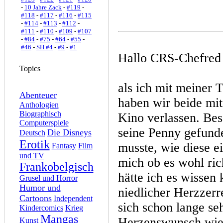
-
10 Jahre Zack
-
#119
-
#118
-
#117
-
#116
-
#115
-
#114
-
#113
-
#112
-
#111
-
#110
-
#109
-
#107
-
#84
-
#75
-
#64
-
#55
-
#46
-
SH #4
-
#9
-
#1
Hallo CRS-Chefred 
Topics
als ich mit meiner 
Abenteuer
haben wir beide mi
Anthologien
Biographisch
Kino verlassen. Bes
Computerspiele
seine Penny gefund
Die Disneys
Deutsch
Erotik
musste, wie diese e
Fantasy
Film
und TV
mich ob es wohl ric
Frankobelgisch
hätte ich es wissen
Grusel und Horror
Humor und
niedlicher Herzzer
Cartoons
Independent
sich schon lange se
Kindercomics
Krieg
Mangas
Herzenswunsch wied
Kunst