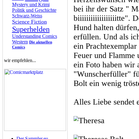
Mystery und Krimi
bei ihr der Satz " 
Politik und Geschichte
Schwarz-Weiss
biiiiiiiiiiiiiiiiiitt
Science Fiction
Hund halten dürfen,
Superhelden
erfüllen. Und als ic
Understanding Comics
Western
Die aktuellen
ein Prachtexemplar 
Comics
Feuer und Flamme un
wir empfehlen...
ein Foto haben wir a
"Wunscherfüller" fü
Bolt ein wenig tröst
Alles Liebe sendet
Der Sammler.eu