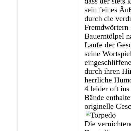
dass der stets 
sein feines Äu
durch die verd
Fremdwörtern 
Bauerntölpel n
Laufe der Gesc
seine Wortspie
eingeschliffe
durch ihren Hi
herrliche Humo
4 leider oft in
Bände enthalt
originelle Gesc
Die vernichtend