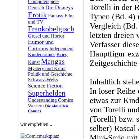
Computerspiele
Torelli in der 
Die Disneys
Deutsch
Erotik
Typen (Bd. 4) 
Fantasy
Film
und TV
Vergleich (Bd.
Frankobelgisch
letzten dreien 
Grusel und Horror
Humor und
Verfasser dies
Cartoons
Independent
Hauptfigur exze
Kindercomics
Krieg
Mangas
Zeitgeschichte
Kunst
Mystery und Krimi
Politik und Geschichte
Schwarz-Weiss
Inhaltlich steh
Science Fiction
In loser Reihe
Superhelden
etwas zur Kin
Understanding Comics
Western
Die aktuellen
von Torelli un
Comics
(Torelli) bzw. 
wir empfehlen...
selber) Rascal
Mini-Serie mit