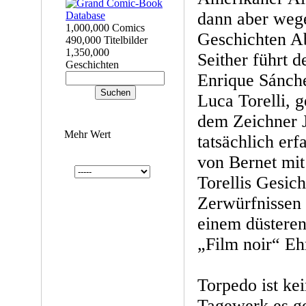
dann aber wege
1,000,000 Comics
Geschichten A
490,000 Titelbilder
1,350,000
Seither führt d
Geschichten
Enrique Sánch
Luca Torelli, 
dem Zeichner J
Mehr Wert
tatsächlich er
von Bernet mit 
Torellis Gesic
Zerwürfnissen 
einem düsteren
„Film noir“ E
Torpedo ist ke
Tagewerk es g