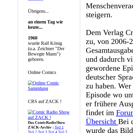
Menschenverac
Übrigens...
steigern.
an einem Tag wie
heute...
Dem Verlag Cr
1960
zu, von 2006-2
wurde Ralf König
(u.a. Zeichner "Der
Gesamtausgabe 
Bewegte Mann")
und dadurch vi
geboren.
gewordene Epis
Online Comics
deutscher Spr
zu haben. Wer 
Episode wo unt
CRS auf ZACK !
er frühere Aus
findet im
Forum
Übersicht
Bei 
Das ComicRadioShow
ZACK-Archiv :
Teil 1
wurde das Bild
Teil 2
Teil 3
Teil 4
Teil 5