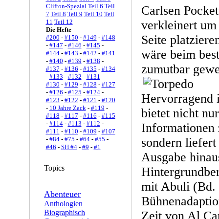
Clifton-Spezial
Teil 6
Teil
Carlsen Pocke
7
Teil 8
Teil 9
Teil 10
Teil
11
Teil 12
verkleinert um 
Die Hefte
Seite platziere
#200
-
#150
-
#149
-
#148
-
#147
-
#146
-
#145
-
wäre beim best
#144
-
#143
-
#142
-
#141
-
#140
-
#139
-
#138
-
zumutbar gewe
#137
-
#136
-
#135
-
#134
-
#133
-
#132
-
#131
-
#130
-
#129
-
#128
-
#127
-
#126
-
#125
-
#124
-
Hervorragend i
#123
-
#122
-
#121
-
#120
-
10 Jahre Zack
-
#119
-
bietet nicht nu
#118
-
#117
-
#116
-
#115
-
#114
-
#113
-
#112
-
Informationen 
#111
-
#110
-
#109
-
#107
-
#84
-
#75
-
#64
-
#55
-
sondern liefert
#46
-
SH #4
-
#9
-
#1
Ausgabe hinaus
Topics
Hintergrundber
mit Abuli (Bd. 
Abenteuer
Bühnenadaption
Anthologien
Biographisch
Zeit von Al Ca