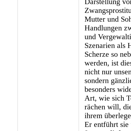
Darstellung vo
Zwangsprostitu
Mutter und Soh
Handlungen zw
und Vergewalti
Szenarien als H
Scherze so neb
werden, ist d
nicht nur unse
sondern gänzli
besonders wider
Art, wie sich 
rächen will, di
ihrem überlegen
Er entführt sie