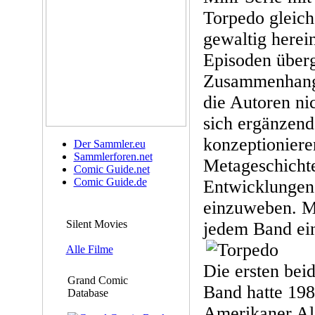
Torpedo gleich
gewaltig herein
Episoden über
Zusammenhang.
die Autoren ni
sich ergänzend
konzeptioniere
Der Sammler.eu
Sammlerforen.net
Metageschicht
Comic Guide.net
Comic Guide.de
Entwicklungen
einzuweben. Ma
Silent Movies
jedem Band ein
Alle Filme
Die ersten bei
Grand Comic
Band hatte 19
Database
Amerikaner Ale