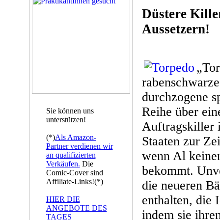
Düstere Kille
Aussetzern!
„Tor
rabenschwarze
durchzogene sp
Reihe über eine
Sie können uns
unterstützen!
Auftragskiller 
(*)
Als Amazon-
Staaten zur Ze
Partner verdienen wir
wenn Al keinen
an qualifizierten
Verkäufen.
Die
bekommt. Unver
Comic-Cover sind
Affiliate-Links!(*)
die neueren Bä
enthalten, die 
HIER DIE
ANGEBOTE DES
indem sie ihre
TAGES