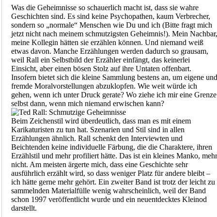
Was die Geheimnisse so schauerlich macht ist, dass sie wahre
Geschichten sind. Es sind keine Psychopathen, kaum Verbrecher,
sondern so „normale“ Menschen wie Du und ich (Bitte fragt mich
jetzt nicht nach meinem schmutzigsten Geheimnis!). Mein Nachbar
meine Kollegin hätten sie erzählen können. Und niemand weiß
etwas davon. Manche Erzählungen werden dadurch so grausam,
weil Rall ein Selbstbild der Erzähler einfängt, das keinerlei
Einsicht, aber einen bösen Stolz auf ihre Untaten offenbart.
Insofern bietet sich die kleine Sammlung bestens an, um eigene un
fremde Moralvorstellungen abzuklopfen. Wie weit würde ich
gehen, wenn ich unter Druck gerate? Wo ziehe ich mir eine Grenze
selbst dann, wenn mich niemand erwischen kann?
Beim Zeichenstil wird überdeutlich, dass man es mit einem
Karikaturisten zu tun hat. Szenarien und Stil sind in allen
Erzählungen ähnlich. Rall schenkt den Interviewten und
Beichtenden keine individuelle Färbung, die die Charaktere, ihren
Erzählstil und mehr profiliert hätte. Das ist ein kleines Manko, meh
nicht. Am meisten ärgerte mich, dass eine Geschichte sehr
ausführlich erzählt wird, so dass weniger Platz für andere bleibt –
ich hätte gerne mehr gehört. Ein zweiter Band ist trotz der leicht zu
sammelnden Materialfülle wenig wahrscheinlich, weil der Band
schon 1997 veröffentlicht wurde und ein neuentdecktes Kleinod
darstellt.