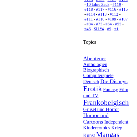
-
10 Jahre Zack
-
#119
-
#118
-
#117
-
#116
-
#115
-
#114
-
#113
-
#112
-
#111
-
#110
-
#109
-
#107
-
#84
-
#75
-
#64
-
#55
-
#46
-
SH #4
-
#9
-
#1
Topics
Abenteuer
Anthologien
Biographisch
Computerspiele
Die Disneys
Deutsch
Erotik
Fantasy
Film
und TV
Frankobelgisch
Grusel und Horror
Humor und
Cartoons
Independent
Kindercomics
Krieg
Mangas
Kunst