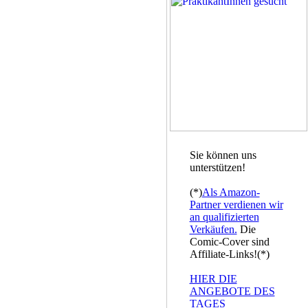
Sie können uns
unterstützen!
(*)
Als Amazon-
Partner verdienen wir
an qualifizierten
Verkäufen.
Die
Comic-Cover sind
Affiliate-Links!(*)
HIER DIE
ANGEBOTE DES
TAGES