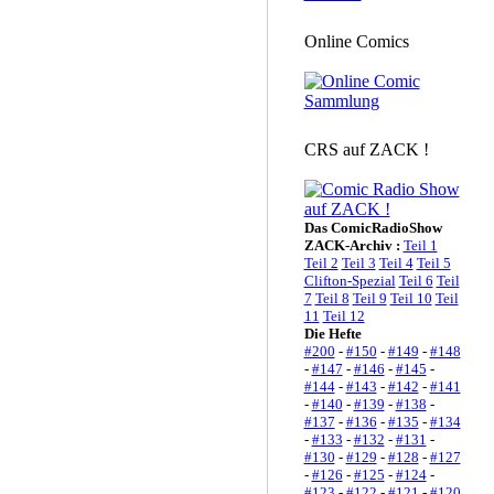
Online Comics
CRS auf ZACK !
Das ComicRadioShow
ZACK-Archiv :
Teil 1
Teil 2
Teil 3
Teil 4
Teil 5
Clifton-Spezial
Teil 6
Teil
7
Teil 8
Teil 9
Teil 10
Teil
11
Teil 12
Die Hefte
#200
-
#150
-
#149
-
#148
-
#147
-
#146
-
#145
-
#144
-
#143
-
#142
-
#141
-
#140
-
#139
-
#138
-
#137
-
#136
-
#135
-
#134
-
#133
-
#132
-
#131
-
#130
-
#129
-
#128
-
#127
-
#126
-
#125
-
#124
-
#123
-
#122
-
#121
-
#120