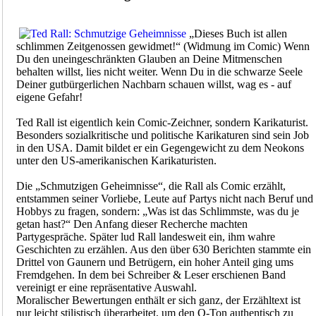
„Dieses Buch ist allen
schlimmen Zeitgenossen gewidmet!“ (Widmung im Comic) Wenn
Du den uneingeschränkten Glauben an Deine Mitmenschen
behalten willst, lies nicht weiter. Wenn Du in die schwarze Seele
Deiner gutbürgerlichen Nachbarn schauen willst, wag es - auf
eigene Gefahr!
Ted Rall ist eigentlich kein Comic-Zeichner, sondern Karikaturist.
Besonders sozialkritische und politische Karikaturen sind sein Job
in den USA. Damit bildet er ein Gegengewicht zu dem Neokons
unter den US-amerikanischen Karikaturisten.
Die „Schmutzigen Geheimnisse“, die Rall als Comic erzählt,
entstammen seiner Vorliebe, Leute auf Partys nicht nach Beruf und
Hobbys zu fragen, sondern: „Was ist das Schlimmste, was du je
getan hast?“ Den Anfang dieser Recherche machten
Partygespräche. Später lud Rall landesweit ein, ihm wahre
Geschichten zu erzählen. Aus den über 630 Berichten stammte ein
Drittel von Gaunern und Betrügern, ein hoher Anteil ging ums
Fremdgehen. In dem bei Schreiber & Leser erschienen Band
vereinigt er eine repräsentative Auswahl.
Moralischer Bewertungen enthält er sich ganz, der Erzähltext ist
nur leicht stilistisch überarbeitet, um den O-Ton authentisch zu