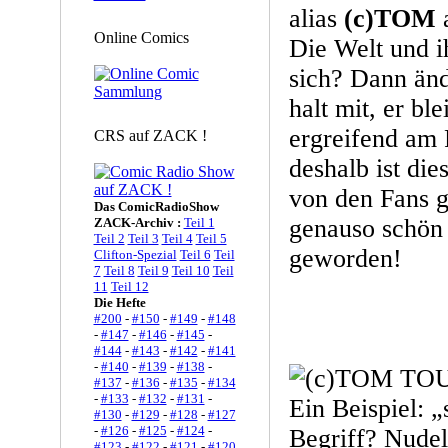
alias
(c)TOM
a
Online Comics
Die Welt und 
sich? Dann änd
halt mit, er ble
ergreifend am 
CRS auf ZACK !
deshalb ist die
von den Fans g
Das ComicRadioShow
genauso schön 
ZACK-Archiv :
Teil 1
Teil 2
Teil 3
Teil 4
Teil 5
geworden!
Clifton-Spezial
Teil 6
Teil
7
Teil 8
Teil 9
Teil 10
Teil
11
Teil 12
Die Hefte
#200
-
#150
-
#149
-
#148
-
#147
-
#146
-
#145
-
#144
-
#143
-
#142
-
#141
-
#140
-
#139
-
#138
-
#137
-
#136
-
#135
-
#134
-
#133
-
#132
-
#131
-
Ein Beispiel: „
#130
-
#129
-
#128
-
#127
-
#126
-
#125
-
#124
-
Begriff? Nudel
#123
-
#122
-
#121
-
#120