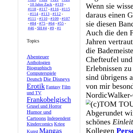
Wenn sie wiss
-
10 Jahre Zack
-
#119
-
#118
-
#117
-
#116
-
#115
daraus einen G
-
#114
-
#113
-
#112
-
#111
-
#110
-
#109
-
#107
sie diesen Ban
-
#84
-
#75
-
#64
-
#55
-
#46
-
SH #4
-
#9
-
#1
Auch die den F
Jahren vertraut
Topics
die Bademeiste
Abenteuer
Chefteufel und
Anthologien
Erlebnissen zu
Biographisch
Computerspiele
sind übrigens 
Die Disneys
Deutsch
von mir besond
Erotik
Fantasy
Film
und TV
NordicWalker-G
Frankobelgisch
Grusel und Horror
Abgerundet wi
Humor und
Cartoons
Independent
schönes
Einlei
Kindercomics
Krieg
Kollegen
Pers
Mangas
Kunst