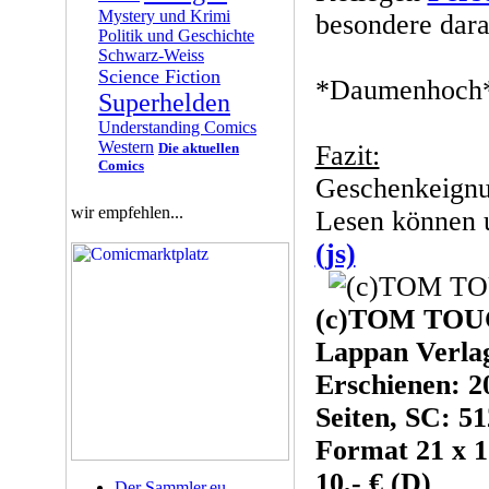
Mystery und Krimi
besondere daran
Politik und Geschichte
Schwarz-Weiss
Science Fiction
*Daumenhoch* 
Superhelden
Understanding Comics
Western
Die aktuellen
Fazit:
Comics
Geschenkeignun
wir empfehlen...
Lesen können 
(js)
(c)TOM TOU
Lappan Verl
Erschienen: 2
Seiten, SC: 51
Format 21 x 1
10,- € (D)
Der Sammler.eu