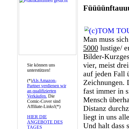
Füüüünftauu
Man muss sich 
5000
lustige/ e
Bilder-Kurzgesc
vier, meist dre
Sie können uns
unterstützen!
auf jeden Fall
(*)
Als Amazon-
Zeichnungen. D
Partner verdienen wir
fast immer in s
an qualifizierten
Verkäufen.
Die
Mensch überhau
Comic-Cover sind
Affiliate-Links!(*)
Distanz durchz
liegt in uns al
HIER DIE
ANGEBOTE DES
Und halt dass 
TAGES