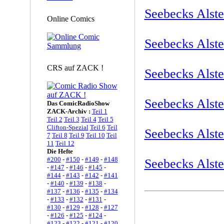
Seebecks Alste
Online Comics
Seebecks Alste
CRS auf ZACK !
Seebecks Alste
Seebecks Alste
Das ComicRadioShow
ZACK-Archiv :
Teil 1
Teil 2
Teil 3
Teil 4
Teil 5
Clifton-Spezial
Teil 6
Teil
Seebecks Alste
7
Teil 8
Teil 9
Teil 10
Teil
11
Teil 12
Die Hefte
#200
-
#150
-
#149
-
#148
Seebecks Alste
-
#147
-
#146
-
#145
-
#144
-
#143
-
#142
-
#141
-
#140
-
#139
-
#138
-
#137
-
#136
-
#135
-
#134
-
#133
-
#132
-
#131
-
#130
-
#129
-
#128
-
#127
-
#126
-
#125
-
#124
-
#123
-
#122
-
#121
-
#120