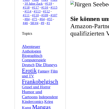
-
10 Jahre Zack
-
#119
-
#118
-
#117
-
#116
-
#115
-
#114
-
#113
-
#112
-
#111
-
#110
-
#109
-
#107
Sie können un
-
#84
-
#75
-
#64
-
#55
-
#46
-
SH #4
-
#9
-
#1
Amazon-Partne
qualifizierten 
Topics
Abenteuer
Anthologien
Biographisch
Computerspiele
Die Disneys
Deutsch
Erotik
Fantasy
Film
und TV
Frankobelgisch
Grusel und Horror
Humor und
Cartoons
Independent
Kindercomics
Krieg
Mangas
Kunst