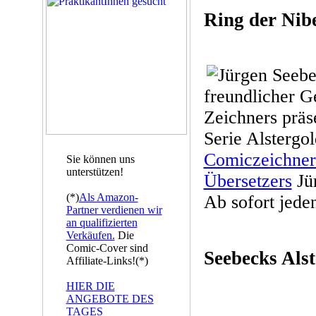
Ring der Nib
freundlicher 
Zeichners präse
Serie Alstergo
Comiczeichner
Sie können uns
unterstützen!
Übersetzers
Jü
(*)
Als Amazon-
Ab sofort jede
Partner verdienen wir
an qualifizierten
Verkäufen.
Die
Comic-Cover sind
Seebecks Alst
Affiliate-Links!(*)
HIER DIE
ANGEBOTE DES
TAGES