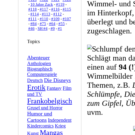
Wimmel- und S
-
10 Jahre Zack
-
#119
-
#118
-
#117
-
#116
-
#115
im Hinterkopf,
-
#114
-
#113
-
#112
-
#111
-
#110
-
#109
-
#107
überlegt und be
-
#84
-
#75
-
#64
-
#55
-
#46
-
SH #4
-
#9
-
#1
zugeschlagen.
Topics
Schlägt man da
Abenteuer
Anthologien
einen auf
94 (!
Biographisch
Computerspiele
Wimmelbilder 
Die Disneys
Deutsch
Themen, z.B.
Erotik
Fantasy
Film
Schlümpfe, Di
und TV
Frankobelgisch
zum Gipfel, Ü
Grusel und Horror
uvm.
Humor und
Cartoons
Independent
Kindercomics
Krieg
Mangas
Kunst