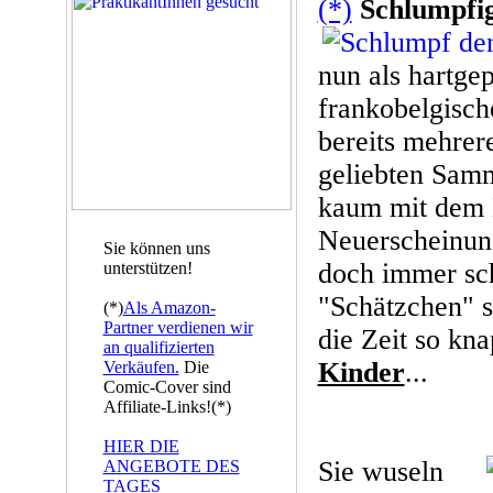
(*)
Schlumpfi
nun als hartge
frankobelgisc
bereits mehre
geliebten Sam
kaum mit dem 
Neuerscheinung
Sie können uns
doch immer sch
unterstützen!
"Schätzchen" s
(*)
Als Amazon-
Partner verdienen wir
die Zeit so kn
an qualifizierten
Kinder
...
Verkäufen.
Die
Comic-Cover sind
Affiliate-Links!(*)
HIER DIE
Sie wuseln
ANGEBOTE DES
TAGES