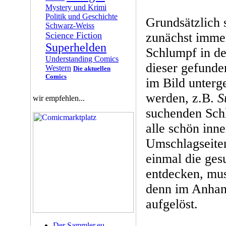
Mystery und Krimi
Politik und Geschichte
Grundsätzlich 
Schwarz-Weiss
Science Fiction
zunächst imme
Superhelden
Schlumpf in de
Understanding Comics
dieser gefunde
Western
Die aktuellen
Comics
im Bild unterg
werden, z.B.
S
wir empfehlen...
suchenden Sch
alle schön inn
Umschlagseiten
einmal die ges
entdecken, mus
denn im Anhan
aufgelöst.
Der Sammler.eu