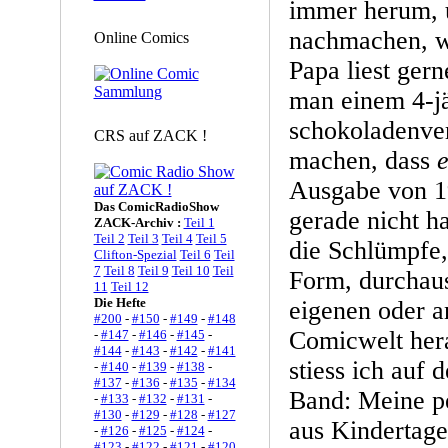
immer herum, 
nachmachen, w
Online Comics
Papa liest gern
man einem 4-jä
schokoladenver
CRS auf ZACK !
machen, dass
e
Ausgabe von 19
Das ComicRadioShow
gerade nicht h
ZACK-Archiv :
Teil 1
Teil 2
Teil 3
Teil 4
Teil 5
die Schlümpfe,
Clifton-Spezial
Teil 6
Teil
7
Teil 8
Teil 9
Teil 10
Teil
Form, durchaus
11
Teil 12
Die Hefte
eigenen oder a
#200
-
#150
-
#149
-
#148
Comicwelt her
-
#147
-
#146
-
#145
-
#144
-
#143
-
#142
-
#141
stiess ich auf 
-
#140
-
#139
-
#138
-
#137
-
#136
-
#135
-
#134
Band: Meine pe
-
#133
-
#132
-
#131
-
#130
-
#129
-
#128
-
#127
aus Kindertage
-
#126
-
#125
-
#124
-
#123
-
#122
-
#121
-
#120