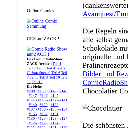
(dankenswerte
Online Comics
Avanquest/Em
Die Regeln sin
alle selbst g
CRS auf ZACK !
Schokolade m
originelle und 
Das ComicRadioShow
Pralinenrezept
ZACK-Archiv :
Teil 1
Teil 2
Teil 3
Teil 4
Teil 5
Bilder und Rez
Clifton-Spezial
Teil 6
Teil
7
Teil 8
Teil 9
Teil 10
Teil
ComicRadioSh
11
Teil 12
Die Hefte
Chocolatier C
#200
-
#150
-
#149
-
#148
-
#147
-
#146
-
#145
-
#144
-
#143
-
#142
-
#141
-
#140
-
#139
-
#138
-
#137
-
#136
-
#135
-
#134
-
#133
-
#132
-
#131
-
#130
-
#129
-
#128
-
#127
-
#126
-
#125
-
#124
-
Die schönsten 
#123
-
#122
-
#121
-
#120