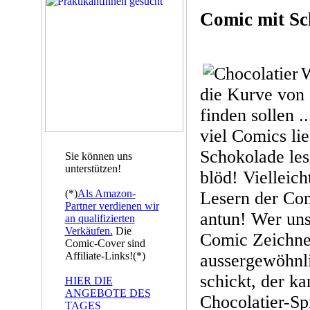
Comic mit S
W
die Kurve von
finden sollen .
viel Comics li
Schokolade les
Sie können uns
unterstützen!
blöd! Vielleic
(*)
Als Amazon-
Lesern der Co
Partner verdienen wir
antun! Wer uns
an qualifizierten
Verkäufen.
Die
Comic Zeichn
Comic-Cover sind
Affiliate-Links!(*)
aussergewöhnli
schickt, der ka
HIER DIE
ANGEBOTE DES
Chocolatier-Sp
TAGES