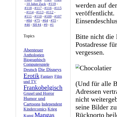
werden auf de
-
10 Jahre Zack
-
#119
-
#118
-
#117
-
#116
-
#115
veröffentlicht.
-
#114
-
#113
-
#112
-
#111
-
#110
-
#109
-
#107
Einsendeschluss
-
#84
-
#75
-
#64
-
#55
-
#46
-
SH #4
-
#9
-
#1
Bitte nicht die
Topics
Postadresse fü
Abenteuer
vergessen.
Anthologien
Biographisch
Computerspiele
Die Disneys
Deutsch
Erotik
Fantasy
Film
und TV
(Und für alle 
Frankobelgisch
Adressen vertr
Grusel und Horror
nicht weiterge
Humor und
Cartoons
Independent
seine Bilder z
Kindercomics
Krieg
Rückporto beil
Mangas
Kunst