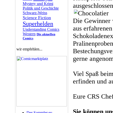
Mystery und Krimi
ausgeschlossen
Politik und Geschichte
Schwarz-Weiss
Science Fiction
Die Gewinner 
Superhelden
aus erfahrene
Understanding Comics
Western
Die aktuellen
Schokoladenexp
Comics
Pralinenproben
wir empfehlen...
Bestechungsve
gerne angenom
Viel Spaß bei
erfinden und a
Eure CRS Chef
Sie können un
Der Sammler.eu