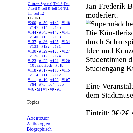
Clifton-Spezial
Teil 6
Teil
Jan-Frederik B
7
Teil 8
Teil 9
Teil 10
Teil
moderiert.
11
Teil 12
Die Hefte
#200
-
#150
-
#149
-
#148
-
#147
-
#146
-
#145
-
Die Künstleris
#144
-
#143
-
#142
-
#141
-
#140
-
#139
-
#138
-
durch Schausp
#137
-
#136
-
#135
-
#134
-
#133
-
#132
-
#131
-
Idee und Konz
#130
-
#129
-
#128
-
#127
-
#126
-
#125
-
#124
-
Studentinnen 
#123
-
#122
-
#121
-
#120
-
10 Jahre Zack
-
#119
-
Studiengang Ku
#118
-
#117
-
#116
-
#115
-
#114
-
#113
-
#112
-
#111
-
#110
-
#109
-
#107
Eine Veranstal
-
#84
-
#75
-
#64
-
#55
-
#46
-
SH #4
-
#9
-
#1
dem Stadtmuse
Topics
Eintritt: 3€/2€
Abenteuer
Anthologien
Biographisch