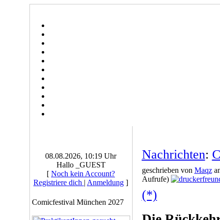
Nachrichten
:
C
08.08.2026, 10:19 Uhr
Hallo _GUEST
geschrieben von
Maqz
am
[
Noch kein Account?
Aufrufe)
Registriere dich
|
Anmeldung
]
(*)
Comicfestival München 2027
Die Rückkeh