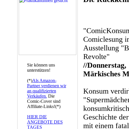
"ComicKonsum 
Comiclesung i
Ausstellung "B
Revolte"
//Donnerstag, 
Sie können uns
unterstützen!
Märkisches Mu
(*)
Als Amazon-
Partner verdienen wir
Konsum verdir
an qualifizierten
Verkäufen.
Die
"Supermädchen"
Comic-Cover sind
Affiliate-Links!(*)
konsumkritisc
Geschichte der
HIER DIE
ANGEBOTE DES
mit einem fata
TAGES