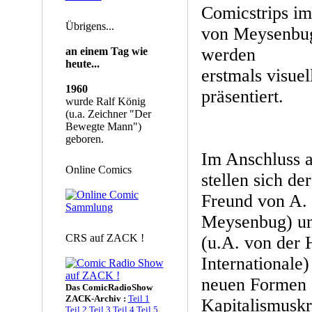
Comicstrips im
Übrigens...
von Meysenbug
werden
an einem Tag wie
heute...
erstmals visuel
1960
präsentiert.
wurde Ralf König
(u.a. Zeichner "Der
Bewegte Mann")
geboren.
Im Anschluss 
Online Comics
stellen sich d
Freund von A. 
Meysenbug) un
CRS auf ZACK !
(u.A. von der 
Internationale
neuen Formen 
Das ComicRadioShow
ZACK-Archiv :
Teil 1
Kapitalismuskr
Teil 2
Teil 3
Teil 4
Teil 5