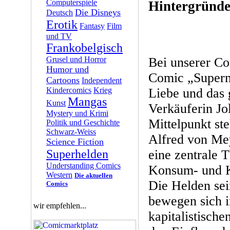
Computerspiele
Hintergründ
Die Disneys
Deutsch
Erotik
Fantasy
Film
und TV
Frankobelgisch
Bei unserer Co
Grusel und Horror
Humor und
Comic „Superm
Cartoons
Independent
Liebe und das 
Kindercomics
Krieg
Mangas
Kunst
Verkäuferin Jo
Mystery und Krimi
Mittelpunkt st
Politik und Geschichte
Schwarz-Weiss
Alfred von Mey
Science Fiction
eine zentrale 
Superhelden
Understanding Comics
Konsum- und Ka
Western
Die aktuellen
Die Helden se
Comics
bewegen sich i
wir empfehlen...
kapitalistische