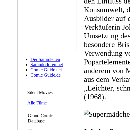
den Einfluss d
Konsumwelt, d
Ausbilder auf 
Verkäuferin Jo
Umsetzung des
besondere Bris
Verwendung vo
Der Sammler.eu
Popartelemente
Sammlerforen.net
anderem von M
Comic Guide.net
Comic Guide.de
aus dem Verka
„Leichter, sch
Silent Movies
(1968).
Alle Filme
Grand Comic
Database